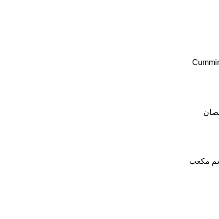
Cummi
صان
م مكعب