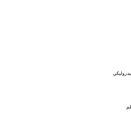
يدروليكي
م