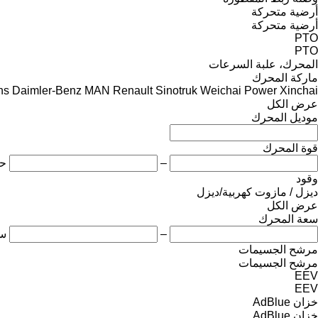
أرضية متحركة
أرضية متحركة
PTO
PTO
المحرك، علبة السرعات
ماركة المحرك
ns
Daimler-Benz
MAN
Renault
Sinotruk
Weichai Power
Xinchai
عرض الكل
موديل المحرك
قوة المحرك
–
ح
وقود
ديزل / مازوت
كهربية/ديزل
عرض الكل
سعة المحرك
–
س
مرشح الجسيمات
مرشح الجسيمات
EEV
EEV
خزان AdBlue
خزان AdBlue