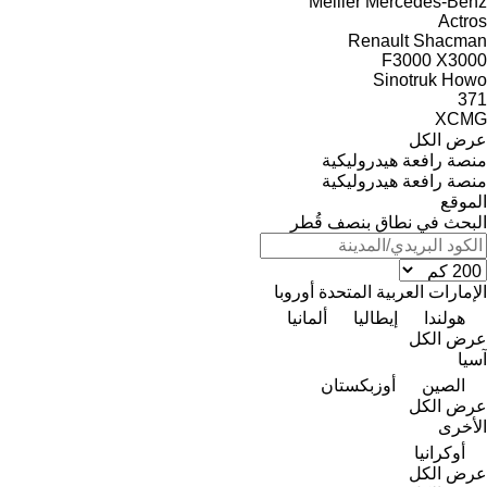
Meiller
Mercedes-Benz
Actros
Renault
Shacman
F3000
X3000
Sinotruk Howo
371
XCMG
عرض الكل
منصة رافعة هيدروليكية
منصة رافعة هيدروليكية
الموقع
البحث في نطاق بنصف قُطر
الإمارات العربية المتحدة
أوروبا
هولندا
إيطاليا
ألمانيا
عرض الكل
آسيا
الصين
أوزبكستان
عرض الكل
الأخرى
أوكرانيا
عرض الكل