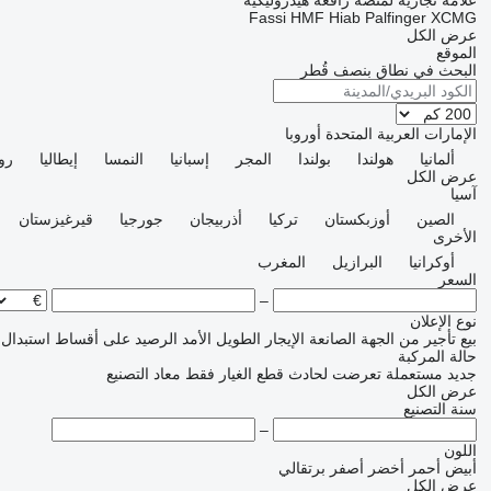
علامة تجارية لمنصة رافعة هيدروليكية
Fassi
HMF
Hiab
Palfinger
XCMG
عرض الكل
الموقع
البحث في نطاق بنصف قُطر
الإمارات العربية المتحدة
أوروبا
ألمانيا
هولندا
بولندا
المجر
إسبانيا
النمسا
إيطاليا
روم
عرض الكل
آسيا
الصين
أوزبكستان
تركيا
أذربيجان
جورجيا
قيرغيزستان
الأخرى
أوكرانيا
البرازيل
المغرب
السعر
–
نوع الإعلان
بيع
تأجير
من الجهة الصانعة
الإيجار الطويل الأمد
الرصيد
على أقساط
استبدال 
حالة المركبة
جديد
مستعملة
تعرضت لحادث
قطع الغيار فقط
معاد التصنيع
عرض الكل
سنة التصنيع
–
اللون
أبيض
أحمر
أخضر
أصفر
برتقالي
عرض الكل