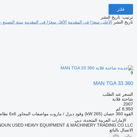
فلتر
ترتيب
:
تاريخ النشر
تاريخ النشر
الأعلى سعرًا في المقدمة
الأقل سعرًا في المقدمة
سنة التصنيع -
9
MAN TGA 33 360
السعر عند الطلب
شاحنة قلابة
2007
8,950 كم
القوة
360 حصان (265 kW)
وقود
ديزل / مازوت
مواصفات المحاور
6x6
نظام 
الإمارات العربية المتحدة، دبي
NOUN USED HEAVY EQUIPMENT & MACHINERY TRADING CO LLC
الاتصال بالبائع