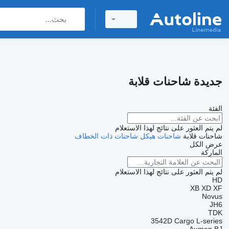
جديدة شاحنات قلابة
الفئة
لم يتم العثور على نتائج لهذا الاستعلام
شاحنات قلابة
شاحنات هيكل
شاحنات ذات الخطاف
عرض الكل
الماركة
لم يتم العثور على نتائج لهذا الاستعلام
HD
XB
XD
XF
Novus
JH6
TDK
3542D
Cargo
L-series