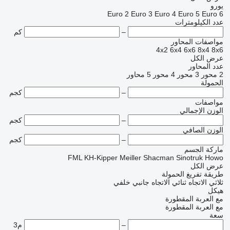
يورو
Euro 2
Euro 3
Euro 4
Euro 5
Euro 6
عدد الكيلومترات
–
كم
مواصفات المحاور
4x2
6x4
6x6
8x4
8x6
عرض الكل
عدد المحاور
2 محور
3 محور
4 محور
5 محاور
الحمولة
–
كجم
مواصفات
الوزن الإجمالي
–
كجم
الوزن الصافي
–
كجم
ماركة الجسم
FML
KH-Kipper
Meiller
Shacman
Sinotruk Howo
عرض الكل
طريقة تفريغ الحمولة
ثلاثي الاتجاه
ثنائي الاتجاه
جانبي
خلفي
هيكل
مع العربة المقطورة
مع العربة المقطورة
سعة
–
م3