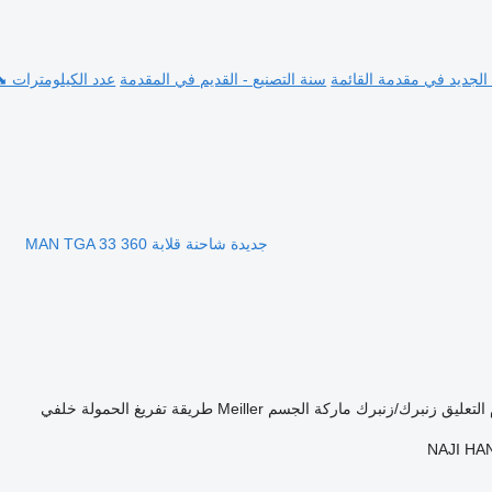
 الجديد في مقدمة القائمة
سنة التصنيع - القديم في المقدمة
عدد الكيلومترات ⬊
جديدة شاحنة قلابة MAN TGA 33 360
التعليق
زنبرك/زنبرك
ماركة الجسم
Meiller
طريقة تفريغ الحمولة
خلفي
NAJI HA