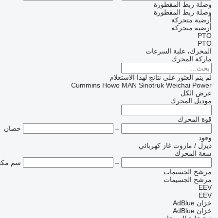
وصلة ربط المقطورة
وصلة ربط المقطورة
أرضية متحركة
أرضية متحركة
PTO
PTO
المحرك، علبة السرعات
ماركة المحرك
لم يتم العثور على نتائج لهذا الاستعلام
Cummins
Howo
MAN
Sinotruk
Weichai Power
عرض الكل
موديل المحرك
قوة المحرك
–
حصان
وقود
ديزل / مازوت
غاز
كهربائي
سعة المحرك
–
سم مك
مرشح الجسيمات
مرشح الجسيمات
EEV
EEV
خزان AdBlue
خزان AdBlue