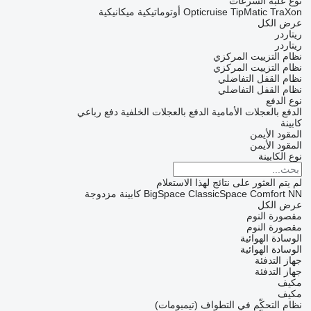
نوع علبة السرعات
TraXon
TipMatic
Opticruise
أوتوماتيكية
ميكانيكية
عرض الكل
ريتاردر
ريتاردر
نظام التزييت المركزي
نظام التزييت المركزي
نظام القفل التفاضلي
نظام القفل التفاضلي
نوع الدفع
الدفع بالعجلات الأمامية
الدفع بالعجلات الخلفية
دفع رباعي
كابينة
المقود الأيمن
المقود الأيمن
نوع الكابينة
لم يتم العثور على نتائج لهذا الاستعلام
NN
Comfort
ClassicSpace
BigSpace
كابينة مزدوجة
عرض الكل
مقصورة النوم
مقصورة النوم
الوسادة الهوائية
الوسادة الهوائية
جهاز التدفئة
جهاز التدفئة
مكيف
مكيف
نظام التحكّم في التطواف (تيمبومات)