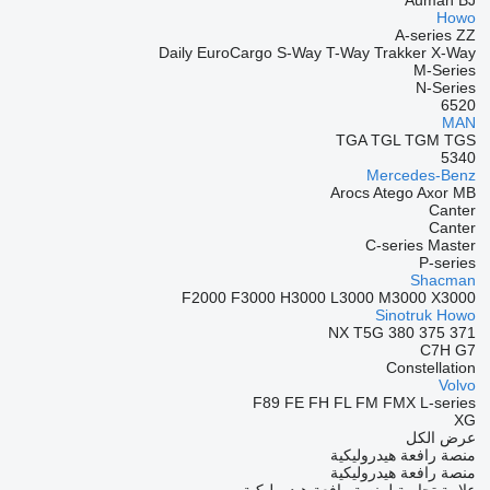
Auman
BJ
Howo
A-series
ZZ
Daily
EuroCargo
S-Way
T-Way
Trakker
X-Way
M-Series
N-Series
6520
MAN
TGA
TGL
TGM
TGS
5340
Mercedes-Benz
Arocs
Atego
Axor
MB
Canter
Canter
C-series
Master
P-series
Shacman
F2000
F3000
H3000
L3000
M3000
X3000
Sinotruk Howo
NX
T5G
380
375
371
C7H
G7
Constellation
Volvo
F89
FE
FH
FL
FM
FMX
L-series
XG
عرض الكل
منصة رافعة هيدروليكية
منصة رافعة هيدروليكية