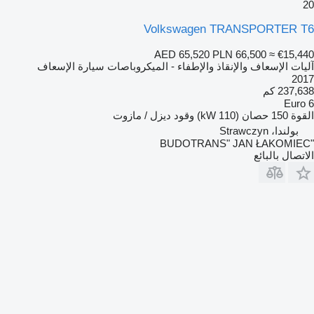
20
Volkswagen TRANSPORTER T6
AED 65,520
PLN 66,500
≈ €15,440
آليات الإسعاف والإنقاذ والإطفاء - الميكروباصات سيارة الإسعاف
2017
237,638 كم
Euro 6
القوة
150 حصان (110 kW)
وقود
ديزل / مازوت
بولندا، Strawczyn
"BUDOTRANS" JAN ŁAKOMIEC
الاتصال بالبائع