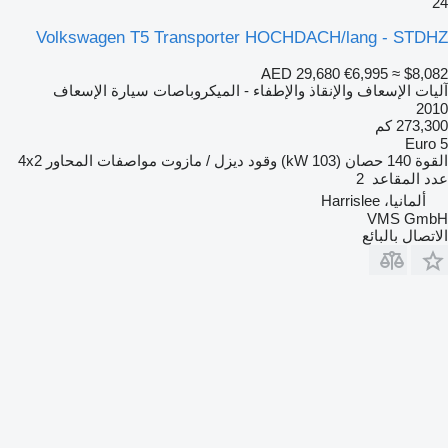
24
Volkswagen T5 Transporter HOCHDACH/lang - STDHZ
AED 29,680
€6,995
≈ $8,082
آليات الإسعاف والإنقاذ والإطفاء - الميكروباصات سيارة الإسعاف
2010
273,300 كم
Euro 5
القوة
140 حصان (103 kW)
وقود
ديزل / مازوت
مواصفات المحاور
4x2
عدد المقاعد
2
ألمانيا، Harrislee
VMS GmbH
الاتصال بالبائع