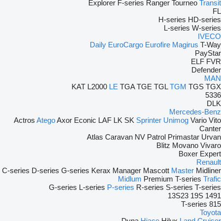
Explorer
F-series
Ranger
Tourneo
Transit
FL
H-series
HD-series
L-series
W-series
IVECO
Daily
EuroCargo
Eurofire
Magirus
T-Way
PayStar
ELF
FVR
Defender
MAN
KAT
L2000
LE
TGA
TGE
TGL
TGM
TGS
TGX
5336
DLK
Mercedes-Benz
Actros
Atego
Axor
Econic
LAF
LK
SK
Sprinter
Unimog
Vario
Vito
Canter
Atlas
Caravan
NV
Patrol
Primastar
Urvan
Blitz
Movano
Vivaro
Boxer
Expert
Renault
C-series
D-series
G-series
Kerax
Manager
Mascott
Master
Midliner
Midlum
Premium
T-series
Trafic
G-series
L-series
P-series
R-series
S-series
T-series
13S23
19S
1491
T-series
815
Toyota
Dyna
Hiace
Hilux
Land Cruiser