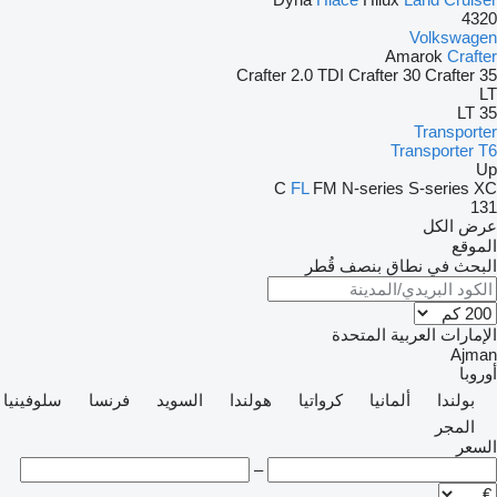
4320
Volkswagen
Amarok
Crafter
Crafter 2.0 TDI
Crafter 30
Crafter 35
LT
LT 35
Transporter
Transporter T6
Up
C
FL
FM
N-series
S-series
XC
131
عرض الكل
الموقع
البحث في نطاق بنصف قُطر
الإمارات العربية المتحدة
Ajman
أوروبا
بولندا
ألمانيا
كرواتيا
هولندا
السويد
فرنسا
سلوفينيا
المجر
السعر
–