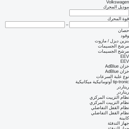
Volkswagen
موديل المحرك
قوة المحرك
–
حصان
وقود
بنزين
ديزل / مازوت
مرشح الجسيمات
مرشح الجسيمات
EEV
EEV
خزان AdBlue
خزان AdBlue
نوع علبة السرعات
tip-tronic
أوتوماتيكية
ميكانيكية
ريتاردر
ريتاردر
نظام التزييت المركزي
نظام التزييت المركزي
نظام القفل التفاضلي
نظام القفل التفاضلي
كابينة
جهاز التدفئة
جهاز التدفئة