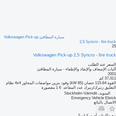
سيارة المطافئ Volkswagen Pick-up
2,5 Syncro - fire truck
25
Volkswagen Pick-up 2,5 Syncro - fire truck
السعر عند الطلب
آليات الإسعاف والإنقاذ والإطفاء - سيارة المطافئ
2001
37,311 كم
القوة
115.64 حصان (85 kW)
وقود
بنزين
مواصفات المحاور
4x4
نظام
التعليق
زنبرك/زنبرك
عدد المقاعد
6
1 مقصورة
السويد، Stockholm-Värmdö
Emergency Vehicle Ebrick
الاتصال بالبائع
بيع ماكينات أم مركبات؟