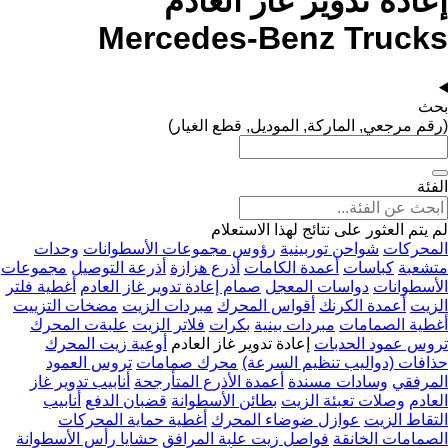
إعادة تدوير غاز العادم
Mercedes-Benz Trucks
بحث
(رقم مرجعي, الماركة, الموديل, قطع الغيار)
الفئة
لم يتم العثور على نتائج لهذا الاستعلام
المحركات
شواحن توربينية
رؤوس مجموعات الأسطوانات
وحدات
متشعبة
كباسات
أعمدة الكامات
أذرع هزازة
أذرعة التوصيل
مجموعات
الأسطوانات
دواسات المعجل
صمام إعادة تدوير غاز العادم
أغطية فلتر
الزيت
أعمدة الكرنك
أقواس المحرك
مبردات الزيت
مضخات التزييت
أغطية الصمامات
مبردات بينية
بكرات
فلاتر الزيت
علبةت المحرك
تروس عمود الحدبات
إعادة تدوير غاز العادم
أوعية زيت المحرك
حذافات (دواليب تنظيم السرعة)
محرك صمامات
تروس العمود
المرفقي
وسادات مسندة
أعمدة الأذرع المتأرجحة
أنابيب تدوير غاز
العادم
وصلات تعبئة الزيت
بطائن الأسطوانة
قضبان الدفع
أنابيب
التقاط الزيت
عوازل ضوضاء المحرك
أغطية حماية المحركات
الصمامات الخانقة
فواصل زيت علبة المرافق
حشايا رأس الأسطوانة