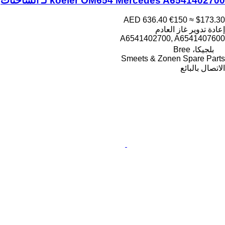
koeler OM654 Mercedes A6541402700 لـ الشاحنات
AED 636.40
€150
≈ $173.30
إعادة تدوير غاز العادم
A6541402700, A6541407600
بلجيكا، Bree
Smeets & Zonen Spare Parts
الاتصال بالبائع