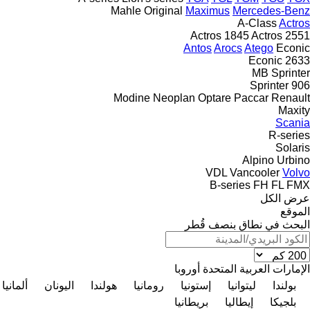
Mahle Original
Maximus
Mercedes-Benz
A-Class
Actros
Actros 1845
Actros 2551
Antos
Arocs
Atego
Econic
Econic 2633
MB
Sprinter
Sprinter 906
Modine
Neoplan
Optare
Paccar
Renault
Maxity
Scania
R-series
Solaris
Alpino
Urbino
VDL
Vancooler
Volvo
B-series
FH
FL
FMX
عرض الكل
الموقع
البحث في نطاق بنصف قُطر
الإمارات العربية المتحدة
أوروبا
بولندا
ليتوانيا
إستونيا
رومانيا
هولندا
اليونان
ألمانيا
بلجيكا
إيطاليا
بريطانيا