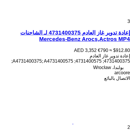
3
إعادة تدوير غاز العادم 4731400375 لـ الشاحنات
Mercedes-Benz Arocs,Actros MP4
AED 3,352
€790
≈ $912.80
إعادة تدوير غاز العادم
4731400375; 4731400575; A4731400375; A4731400575;
بولندا، Wrocław
arcoore
الاتصال بالبائع
2