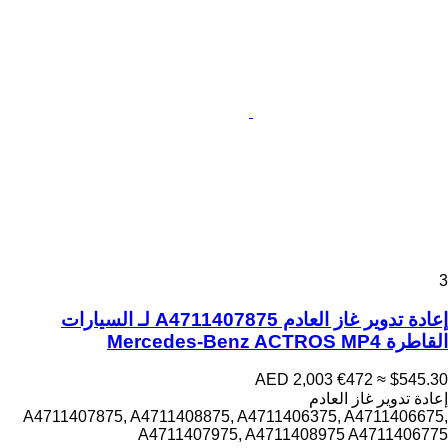
3
إعادة تدوير غاز العادم A4711407875 لـ السيارات
القاطرة Mercedes-Benz ACTROS MP4
AED 2,003
€472
≈ $545.30
إعادة تدوير غاز العادم
A4711407875, A4711408875, A4711406375, A4711406675,
A4711407975, A4711408975 A4711406775