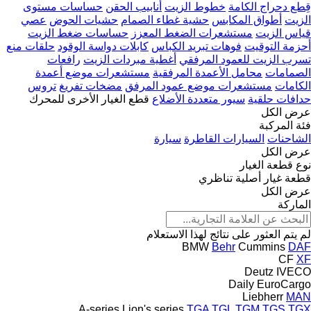
قِطع دحراج الكامة
خطوط الزيت
أنابيب الحقن
حساسات مستوى
الزيت
أطواق المكابس
حشية غطاء الصمام
حشيات الحوض
عصي
قياس الزيت
مستشعرات الضغط المعزز
حساسات ضغط الزيت
أحزمة التوقيت
فوهات تبريد الكباس
كابلات دواسة الوقود
حلقات منع
تسرب الزيت للعمود المرفقي
أغطية مبردات الزيت
رافعات
الصمامات
محامل الأعمدة المرفقية
مستشعرات موضع أعمدة
الكامات
مستشعرات موضع عمود المرفق
مضخات تفريغ
تروس
حدافات حلقية
سيور متعددة الأضلاع
قطع الغيار الأخرى للمحرك
عرض الكل
فئة المركبة
الشاحنات
السيارات القاطرة
سيارة
عرض الكل
نوع قطعة الغيار
قطعة غيار أصلية
تناظري
عرض الكل
الماركة
لم يتم العثور على نتائج لهذا الاستعلام
BMW
Behr
Cummins
DAF
CF
XF
Deutz
IVECO
Daily
EuroCargo
Liebherr
MAN
A-series
Lion's series
TGA
TGL
TGM
TGS
TGX