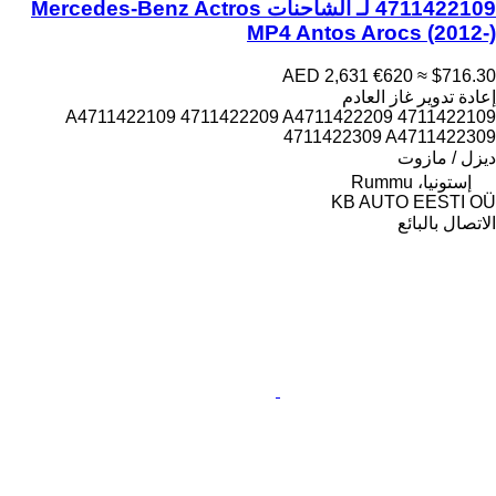
4711422109 لـ الشاحنات Mercedes-Benz Actros
MP4 Antos Arocs (2012-)
AED 2,631
€620
≈ $716.30
إعادة تدوير غاز العادم
4711422109 A4711422109 4711422209 A4711422209
4711422309 A4711422309
ديزل / مازوت
إستونيا، Rummu
KB AUTO EESTI OÜ
الاتصال بالبائع