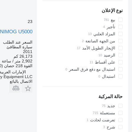
نوع الإعلان
بيع
23
تأجير
UNIMOG U5000
المزاد العلني
من الجهة الصانعة
السعر عند الطلب
سيارة المطافئ
الإيجار الطويل الأمد
2011
الرصيد
26,173 كم
2,902 متر / ساعة
على أقساط
القوة
218 حصان (160 kW)
استبدال مع دفع فرق السعر
الإمارات العربية ال
استبدال
vy Equipment LLC
الاتصال بالبائع
حالة المركبة
جديد
مستعملة
تعرضت لحادث
شرح