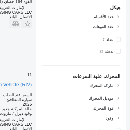
القوة
164 حصان (121 kW)
هيكل
الإمارات العربية ال
SING CARS LLC
الاتصال بالبائع
عدد الأقسام
عدد الفوهات
عداد
تدفئة
11
المحرك، علبة السرعات
n Vehicle (RIV)
ماركة المحرك
السعر عند الطلب
موديل المحرك
سيارة المطافئ
2025
قوة المحرك
حالة المركبة
جديد
وقود
ديزل / مازوت
وقود
الإمارات العربية ال
SING CARS LLC
الاتصال بالبائع