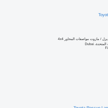
Toyot
يزل / مازوت
مواصفات المحاور
4x4
متحدة، Dubai
F
Toyota Rescue Lan