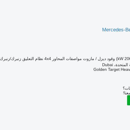
Mercedes-Be
وقود
ديزل / مازوت
مواصفات المحاور
4x4
نظام التعليق
زنبرك/زنبرك
متحدة، Dubai
Golden Target Hea
بات؟
عنا!