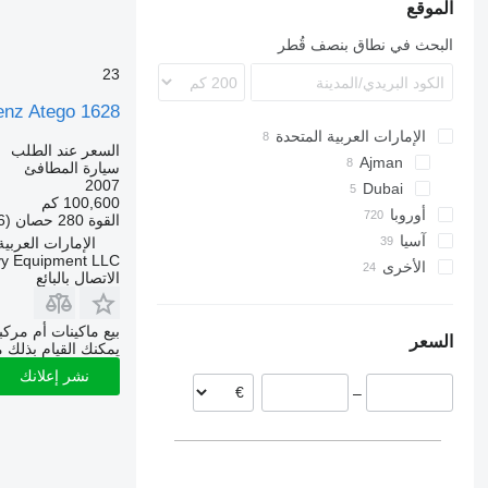
الموقع
البحث في نطاق بنصف قُطر
23
nz Atego 1628
الإمارات العربية المتحدة
السعر عند الطلب
Ajman
سيارة المطافئ
2007
Dubai
100,600 كم
أوروبا
القوة
280 حصان (206 kW)
آسيا
ألمانيا
الإمارات العربية ال
vy Equipment LLC
الأخرى
هولندا
الصين
الاتصال بالبائع
بولندا
اليابان
جنوب إفريقيا
تركيا
بلجيكا
الأرجنتين
بيع ماكينات أم مرك
السعر
أوكرانيا
البرتغال
أوزبكستان
يمكنك القيام بذلك م
كرواتيا
نشر إعلانك
–
النرويج
رومانيا
عرض الكل