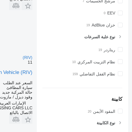
مرشح الجسيمات
EEV
خزان AdBlue
نوع علبة السرعات
ريتاردر
(RIV)
نظام التزييت المركزي
11
n Vehicle (RIV)
نظام القفل التفاضلي
السعر عند الطلب
سيارة المطافئ
حالة المركبة
جديد
وقود
ديزل / مازوت
كابينة
الإمارات العربية ال
SING CARS LLC
المقود الأيمن
الاتصال بالبائع
نوع الكابينة