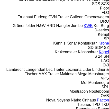
SDS
SZS
Floor
FLO
Fruehauf
Fudeng
GVN Trailer
Galleon
Groenewegen
DRO
Grünenfelder
H&W
HRD
Hangler
Jumbo
KWB
Kel-Berg
D-series
Kempf
SP
Kennis
Konar
Konturksan
Krone
SD
SDP
SZ
Krukenmeier
Kässbohrer
Kögel
S 24
SN
LAG
O-3
Lambrecht
Langendorf
LeciTrailer
Leciñena
Lider
Lindner &
Fischer
MAX Trailer
Makinsan
Mega
Meusburger
MPS
Mol
Montenegro
SPL
Montracon
Nooteboom
OVB
Nova
Noyens
Närko
Orthaus
Pacton
T-series
TPD
TXD
Paganinicar
Panav