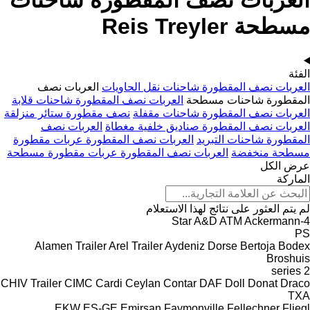
العربات نصف المقطورة شاحنات
مسطحة Reis Treyler
الفئة
العربات نصف المقطورة شاحنات نقل الحاويات
العربات نصف
المقطورة شاحنات مسطحة
العربات نصف المقطورة شاحنات قلابة
العربات نصف المقطورة شاحنات مقفلة
نصف مقطورة ستائر منزلقة
العربات نصف المقطورة صناديق خلفية مغطاة
العربات نصف
المقطورة شاحنات التبريد
العربات نصف المقطورة عربات مقطورة
مسطحة منخفضة
العربات نصف المقطورة عربات مقطورة مسطحة
عرض الكل
الماركة
لم يتم العثور على نتائج لهذا الاستعلام
A&D
ATM
Ackermann
4-Star
PS
Alamen Trailer
Arel Trailer
Aydeniz Dorse
Bertoja
Bodex
Broshuis
2 series
CHIV Trailer
CIMC
Cardi
Ceylan
Contar
DAF
Doll
Donat
Draco
TXA
EKW
ES-GE
Emirsan
Faymonville
Fellechner
Fliegl