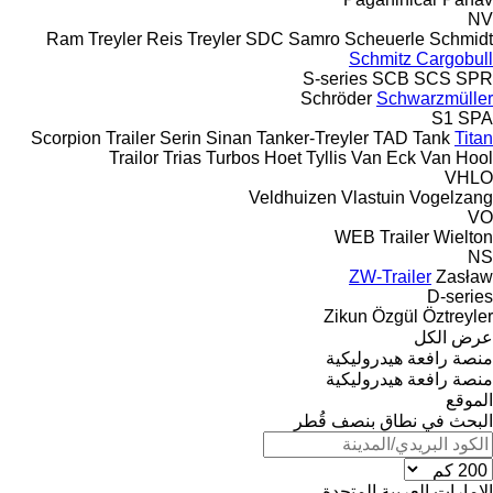
NV
Ram Treyler
Reis Treyler
SDC
Samro
Scheuerle
Schmidt
Schmitz Cargobull
S-series
SCB
SCS
SPR
Schröder
Schwarzmüller
S1
SPA
Scorpion Trailer
Serin
Sinan Tanker-Treyler
TAD
Tank
Titan
Trailor
Trias
Turbos Hoet
Tyllis
Van Eck
Van Hool
VHLO
Veldhuizen
Vlastuin
Vogelzang
VO
WEB Trailer
Wielton
NS
ZW-Trailer
Zasław
D-series
Zikun
Özgül
Öztreyler
عرض الكل
منصة رافعة هيدروليكية
منصة رافعة هيدروليكية
الموقع
البحث في نطاق بنصف قُطر
الإمارات العربية المتحدة