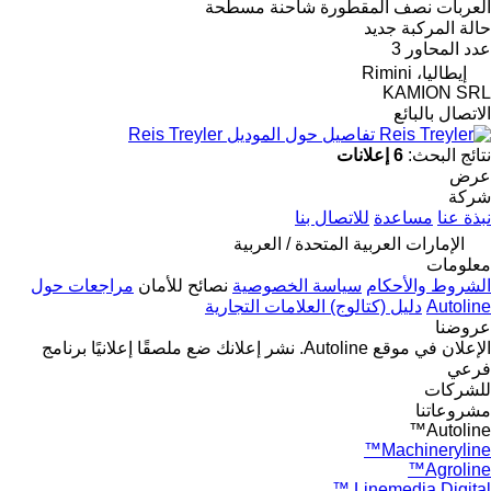
العربات نصف المقطورة شاحنة مسطحة
حالة المركبة
جديد
عدد المحاور
3
إيطاليا، Rimini
KAMION SRL
الاتصال بالبائع
تفاصيل حول الموديل Reis Treyler
نتائج البحث:
6 إعلانات
عرض
شركة
نبذة عنا
مساعدة
للاتصال بنا
الإمارات العربية المتحدة / العربية
معلومات
الشروط والأحكام
سياسة الخصوصية
نصائح للأمان
مراجعات حول
Autoline
دليل (كتالوج) العلامات التجارية
عروضنا
الإعلان في موقع Autoline.
نشر إعلانك
ضع ملصقًا إعلانيًا
برنامج
فرعي
للشركات
مشروعاتنا
Autoline™
Machineryline™
Agroline™
Linemedia Digital ™