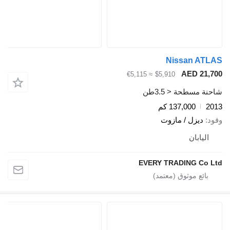
Nissan AT
AED 21,
≈ €5,115
$5,910
ة مسطحة < 3.5طن
2
137,000 كم
د
ديزل / مازوت
اليابان
EVERY TRADING Co 