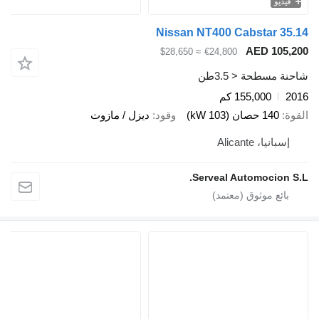
فيديو
Nissan NT400 Cabstar 35
AED 105,
≈ $28,650
€24,800
ة مسطحة < 3.5طن
2
155,000 كم
ة
140 حصان (103 kW)
وقود
ديزل / مازوت
إسبانيا، Alicante
Serveal Automocion S