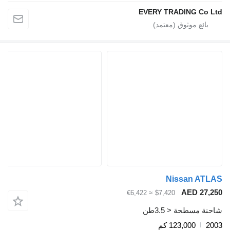
EVERY TRADING Co 
Nissan AT
AED 27,
≈ €6,422
$7,420
ة مسطحة < 3.5طن
2
123,000 كم