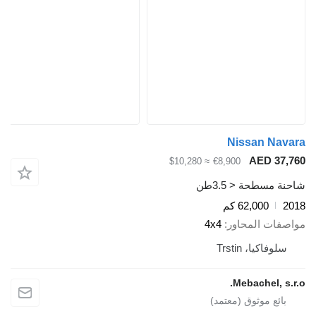
Nissan Nav
AED 37,
≈ $10,280
€8,900
ة مسطحة < 3.5طن
2
62,000 كم
صفات المحاور
4x4
سلوفاكيا، Trstin
Mebachel, s.