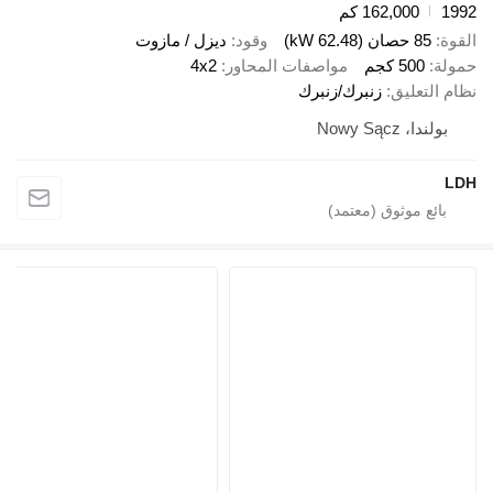
1
162,000 كم
ة
85 حصان (62.48 kW)
وقود
ديزل / مازوت
لة
500 كجم
مواصفات المحاور
4x2
 التعليق
زنبرك/زنبرك
بولندا، Nowy Sącz