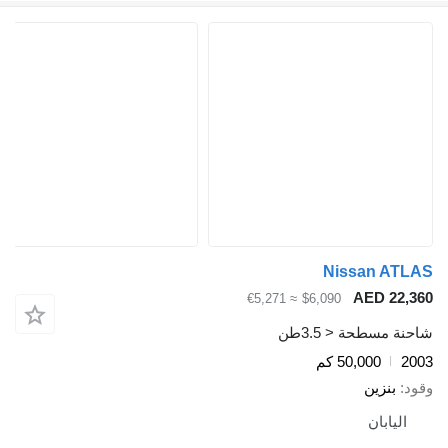
Nissan AT
AED 22,
≈ €5,271
$6,090
ة مسطحة < 3.5طن
2
50,000 كم
د
بنزين
اليابان