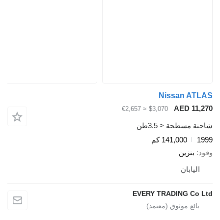
Nissan AT
AED 11,
≈ €2,657
$3,070
ة مسطحة < 3.5طن
1
141,000 كم
د
بنزين
اليابان
EVERY TRADING Co 