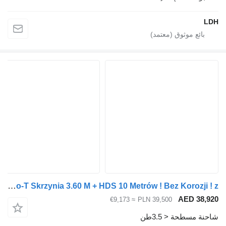
Nissan Atleon Eco-T Skrzynia 3.60 M + HDS 10 Metrów ! Bez Korozji ! z
AED 38,
≈ €9,173
PLN 39,500
ة مسطحة < 3.5طن