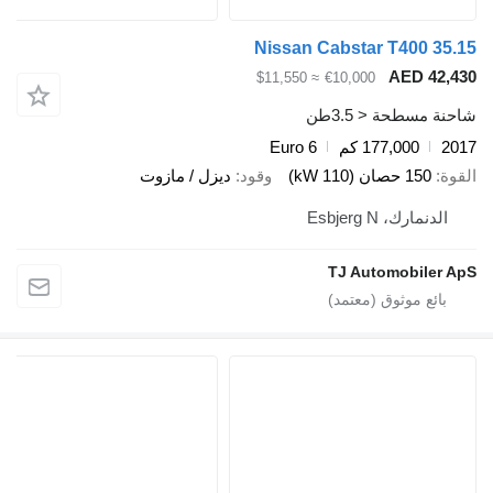
Nissan Cabstar T400 35
AED 42,
≈ $11,550
€10,000
ة مسطحة < 3.5طن
2
177,000 كم
Euro 6
ة
150 حصان (110 kW)
وقود
ديزل / مازوت
الدنمارك، Esbjerg N
TJ Automobiler 