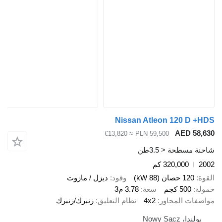
Nissan Atleon 120 D +
AED 58,
≈ €13,820
PLN 59,500
ة مسطحة < 3.5طن
2
320,000 كم
ة
120 حصان (88 kW)
وقود
ديزل / مازوت
لة
500 كجم
سعة
3.78 م3
صفات المحاور
4x2
نظام التعليق
زنبرك/زنبرك
بولندا، Nowy Sącz