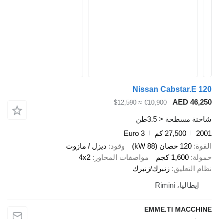
Nissan Cabstar.E 
AED 46,
≈ $12,590
€10,900
ة مسطحة < 3.5طن
2
27,500 كم
Euro 3
ة
120 حصان (88 kW)
وقود
ديزل / مازوت
لة
1,600 كجم
مواصفات المحاور
4x2
 التعليق
زنبرك/زنبرك
إيطاليا، Rimini
EMME.TI MACCH