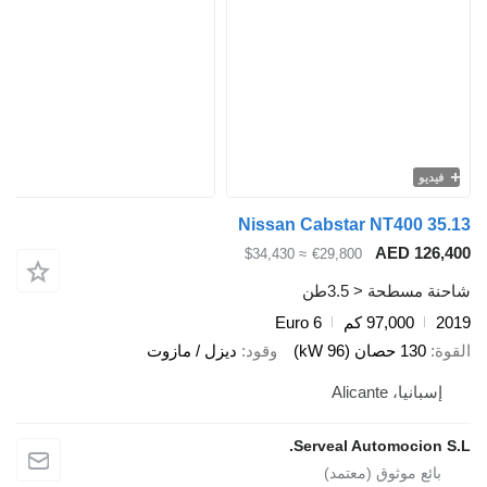
فيديو
Nissan Cabstar NT400 35
AED 126,
≈ $34,430
€29,800
ة مسطحة < 3.5طن
2
97,000 كم
Euro 6
ة
130 حصان (96 kW)
وقود
ديزل / مازوت
إسبانيا، Alicante
Serveal Automocion S