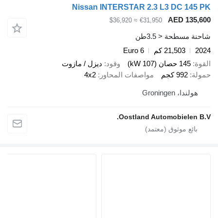
Nissan INTERSTAR 2.3 L3 DC 145
AED 135,
≈ $36,920
€31,950
ة مسطحة < 3.5طن
2
21,503 كم
Euro 6
ة
145 حصان (107 kW)
وقود
ديزل / مازوت
لة
992 كجم
مواصفات المحاور
4x2
هولندا، Groningen
Oostland Automobielen B