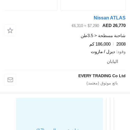
Nissan AT
AED 26,
≈ €6,310
$7,290
ة مسطحة < 3.5طن
2
186,000 كم
د
ديزل / مازوت
اليابان
EVERY TRADING Co 