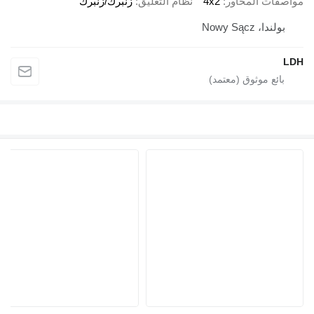
صفات المحاور
4x2
نظام التعليق
زنبرك/زنبرك
بولندا، Nowy Sącz