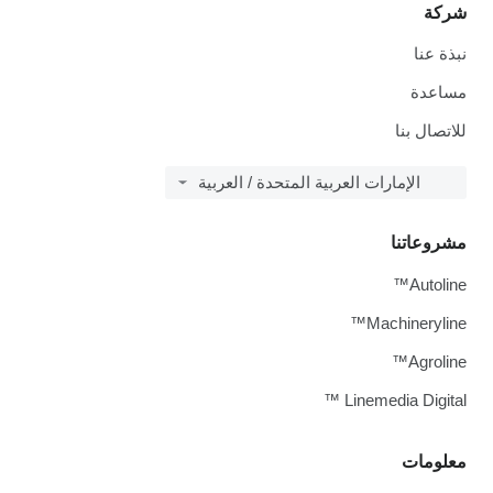
كة
ذة عنا
اعدة
اتصال بنا
الإمارات العربية المتحدة / العربية
روعاتنا
Autolin
Machinerylin
Agrolin
Linemedia Digital
لومات