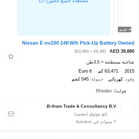
فيديو
Nissan E-nv200 24KW/h Pick-Up Battery Ow
AED 39,
≈ $10,860
€9,400
ة مسطحة < 3.5طن
2
63,471 كم
Euro 6
د
كهربائي
حمولة
545 كجم
هولندا، Rheden
B-tham Trade & Consultancy B.V.
7
سنوات في Autoline