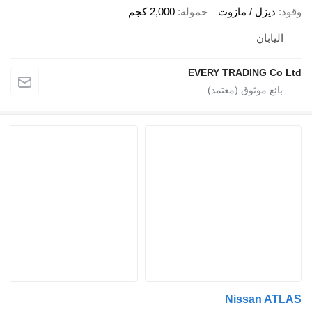
د
ديزل / مازوت
حمولة
2,000 كجم
اليابان
EVERY TRADING Co 
Nissan AT