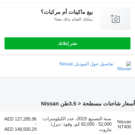
بيع ماكينات أم مركبات؟
يمكنك القيام بذلك معنا!
نشر إعلانك
تفاصيل حول الموديل Nissan
شاحنات مسطحة < 3.5طن Nissan
سنة التصنيع: 2019، عدد الكيلومترات:
AED 127,285.96
Nis
52,000 - 82,000 كم، وقود: ديزل/
-
NT
AED 148,500.29
مازوت