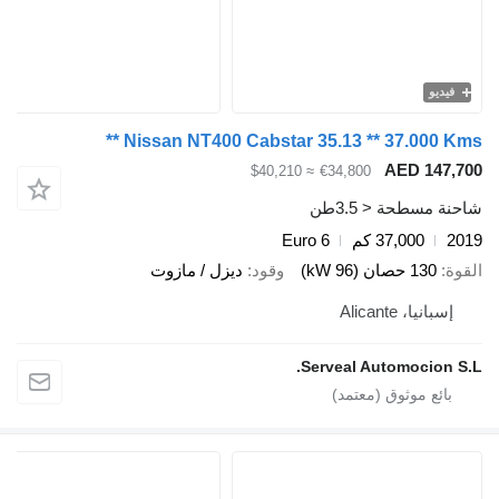
فيديو
Nissan NT400 Cabstar 35.13 ** 37.000 Kms
AED 147,
≈ $40,210
€34,800
ة مسطحة < 3.5طن
2
37,000 كم
Euro 6
ة
130 حصان (96 kW)
وقود
ديزل / مازوت
إسبانيا، Alicante
Serveal Automocion S