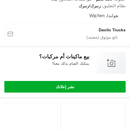
 التعليق
زنبرك/زنبرك
هولندا، Wijchen
Davilo Tru
بيع ماكينات أم مركبات؟
يمكنك القيام بذلك معنا!
نشر إعلانك