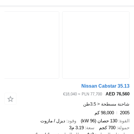
Nissan Cabstar 35
AED 76,
≈ €18,040
PLN 77,700
ة مسطحة < 3.5طن
2
98,000 كم
ة
130 حصان (96 kW)
وقود
ديزل / مازوت
لة
700 كجم
سعة
3.19 م3