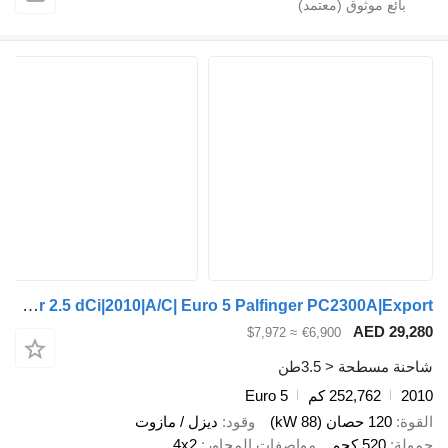
Nissan Interstar 2.5 dCi|2010|A/C| Euro 5 Palfinger PC2300A|Export
AED 29,
≈ $7,972
€6,900
ة مسطحة < 3.5طن
2
252,762 كم
Euro 5
ة
120 حصان (88 kW)
وقود
ديزل / مازوت
لة
520 كجم
مواصفات المحاور
4x2