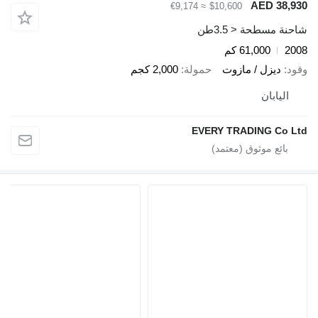
AED 38,
≈ €9,174
$10,600
ة مسطحة < 3.5طن
2
61,000 كم
د
ديزل / مازوت
حمولة
2,000 كجم
اليابان
EVERY TRADING Co 