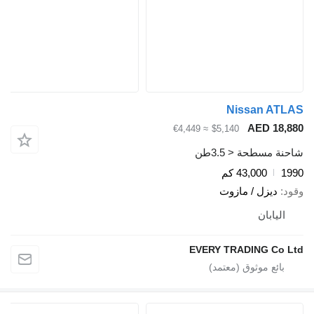
Nissan AT
AED 18,
≈ €4,449
$5,140
ة مسطحة < 3.5طن
1
43,000 كم
د
ديزل / مازوت
اليابان
EVERY TRADING Co 