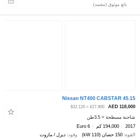
Nissan NT400 CABSTAR 45
AED 118,
≈ $32,120
€27,800
ة مسطحة < 3.5طن
2
194,000 كم
Euro 6
ة
150 حصان (110 kW)
وقود
ديزل / مازوت