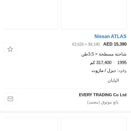
Nissan AT
AED 15,
≈ €3,626
$4,190
ة مسطحة < 3.5طن
1
317,400 كم
د
ديزل / مازوت
اليابان
EVERY TRADING Co 