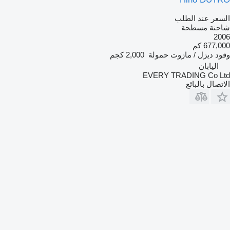
السعر عند الطلب
شاحنة مسطحة
2006
677,000 كم
وقود
ديزل / مازوت
حمولة
2,000 كجم
اليابان
EVERY TRADING Co Ltd
الاتصال بالبائع