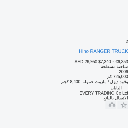
2
Hino RANGER TRUCK
AED 26,950
$7,340
≈ €6,353
شاحنة مسطحة
2006
725,000 كم
وقود
ديزل / مازوت
حمولة
8,400 كجم
اليابان
EVERY TRADING Co Ltd
الاتصال بالبائع