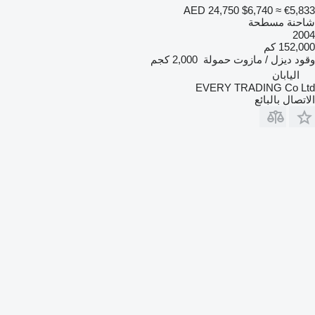
AED 24,750
$6,740
≈ €5,833
شاحنة مسطحة
2004
152,000 كم
وقود
ديزل / مازوت
حمولة
2,000 كجم
اليابان
EVERY TRADING Co Ltd
الاتصال بالبائع