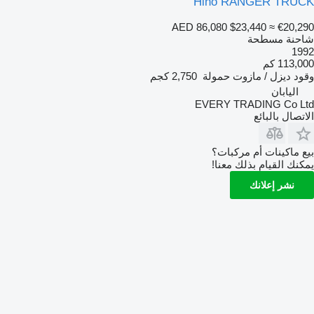
Hino RANGER TRUCK
AED 86,080
$23,440
≈ €20,290
شاحنة مسطحة
1992
113,000 كم
وقود
ديزل / مازوت
حمولة
2,750 كجم
اليابان
EVERY TRADING Co Ltd
الاتصال بالبائع
بيع ماكينات أم مركبات؟
يمكنك القيام بذلك معنا!
نشر إعلانك