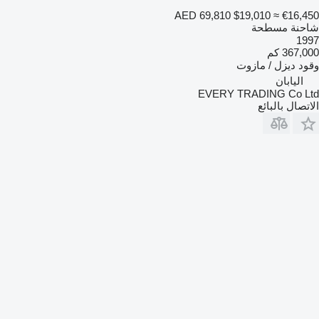
AED 69,810
$19,010
≈ €16,450
شاحنة مسطحة
1997
367,000 كم
وقود
ديزل / مازوت
اليابان
EVERY TRADING Co Ltd
الاتصال بالبائع