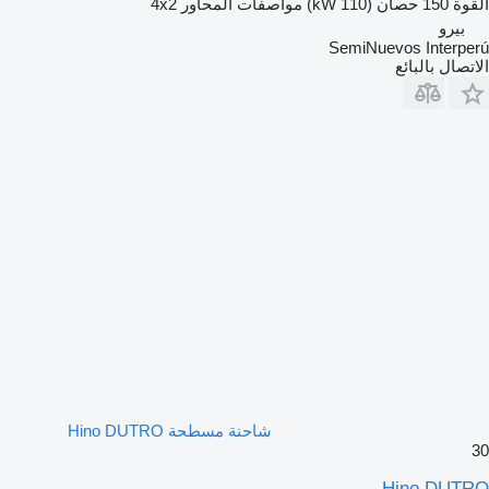
القوة
150 حصان (110 kW)
مواصفات المحاور
4x2
بيرو
SemiNuevos Interperú
الاتصال بالبائع
شاحنة مسطحة Hino DUTRO
30
Hino DUTRO