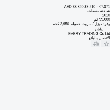
AED 33,820
$9,210
≈ €7,971
شاحنة مسطحة
2010
99,000 كم
وقود
ديزل / مازوت
حمولة
2,950 كجم
اليابان
EVERY TRADING Co Ltd
الاتصال بالبائع