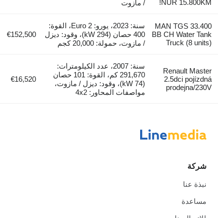
NUR 15.800KM!
/ مازوت
سنة: 2023، يورو: Euro 2، القوة:
MAN TGS 33.400
BB CH Water Tank
400 حصان (294 kW)، وقود: ديزل
€152,500
Truck (8 units)
/ مازوت، حمولة: 20,000 كجم
سنة: 2007، عدد الكيلومترات:
Renault Master
291,670 كم، القوة: 101 حصان
€16,520
2.5dci pojízdná
(74 kW)، وقود: ديزل / مازوت،
prodejna/230V
مواصفات المحاور: 4x2
شركة
نبذة عنا
مساعدة