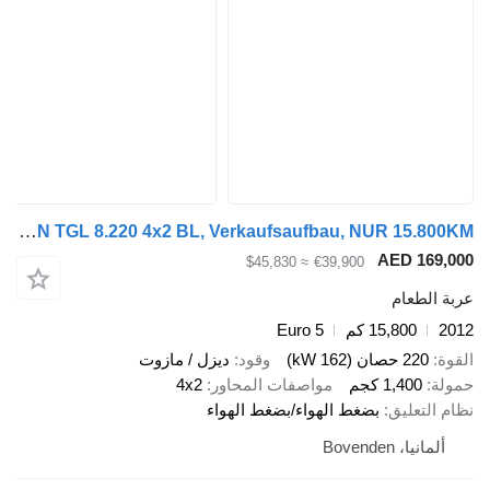
MAN TGL 8.220 4x2 BL, Verkaufsaufbau, NUR 15.800KM!
AED 169,000
≈ $45,830
€39,900
عربة الطعام
2012
15,800 كم
Euro 5
القوة
220 حصان (162 kW)
وقود
ديزل / مازوت
حمولة
1,400 كجم
مواصفات المحاور
4x2
نظام التعليق
بضغط الهواء/بضغط الهواء
ألمانيا، Bovenden