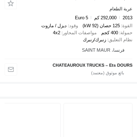
عربة الطعام
2013
292,000 كم
Euro 5
القوة
125 حصان (92 kW)
وقود
ديزل / مازوت
حمولة
400 كجم
مواصفات المحاور
4x2
نظام التعليق
زنبرك/زنبرك
فرنسا، SAINT MAUR
CHATEAUROUX TRUCKS – Ets DOURS