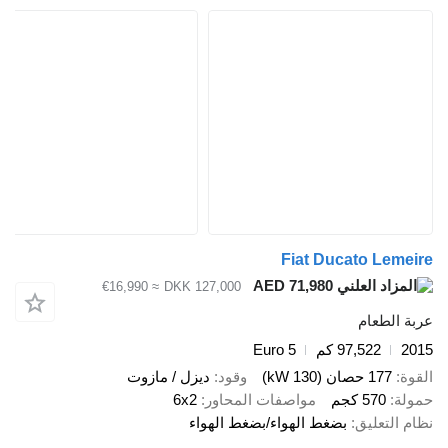
Fiat Ducato Lemeire
AED 71,980
≈ €16,990
DKK 127,000
عربة الطعام
2015
97,522 كم
Euro 5
القوة
177 حصان (130 kW)
وقود
ديزل / مازوت
حمولة
570 كجم
مواصفات المحاور
6x2
نظام التعليق
بضغط الهواء/بضغط الهواء