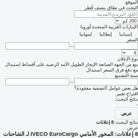
الموقع
البحث في نطاق بنصف قُطر
الإمارات العربية المتحدة
أوروبا
إسبانيا
إيطاليا
ليتوانيا
السعر
–
نوع الإعلان
بيع
من الجهة الصانعة
الإيجار الطويل الأمد
الرصيد
على أقساط
استبدال
مع دفع فرق السعر
استبدال
سنة التصنيع
–
هل بعض عوامل التصفية مفقودة؟
اقتراح تغيير
نتائج البحث:
-
عرض
نتائج البحث:
8 إعلانات
عرض
8 إعلانات:
المحور الأمامي IVECO EuroCargo لـ الشاحنات