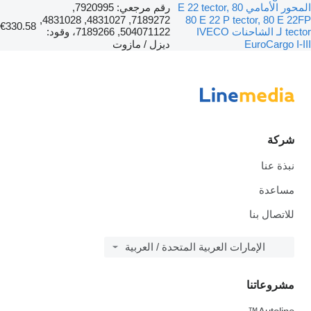
المحور الأمامي 80 E 22 tector,
رقم مرجعي: 7920995,
7189272, 4831027, 4831028,
80 E 22 P tector, 80 E 22FP
€330.58
tector لـ الشاحنات IVECO
504071122, 7189266، وقود:
EuroCargo I-III
ديزل / مازوت
شركة
نبذة عنا
مساعدة
للاتصال بنا
الإمارات العربية المتحدة / العربية
مشروعاتنا