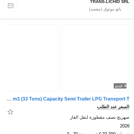
TRANS-LICHI
يو
Harsan 2026 Model 70 m3 (33 Tons) Capacity Semi Trailer LPG Transport T
 عند الطلب
 نصف مقطورة لنقل الغاز
33,300 كجم
سعة
70 م3