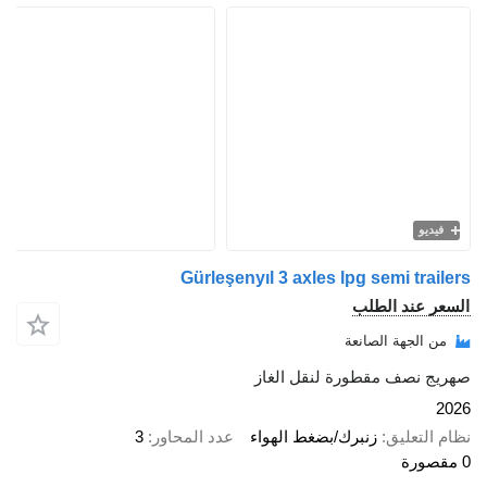
يو
Gürleşenyıl 3 axles lpg semi tra
 عند الطلب
الجهة الصانعة
 نصف مقطورة لنقل الغاز
لتعليق
زنبرك/بضغط الهواء
عدد المحاور
3