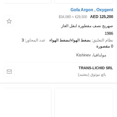
Gofa Argon , Ox
AED 12
≈ $34,080
€29,500
 نصف مقطورة لنقل الغاز
لتعليق
بضغط الهواء/بضغط الهواء
عدد المحاور
3
دافيا، Kishinev
TRANS-LICHI