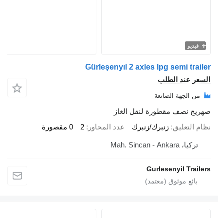
يو
Gürleşenyıl 2 axles lpg semi tr
 عند الطلب
الجهة الصانعة
 نصف مقطورة لنقل الغاز
لتعليق
زنبرك/زنبرك
عدد المحاور
2
0 مقصورة
Mah. Sincan - Ankara
Gurlesenyil Tr