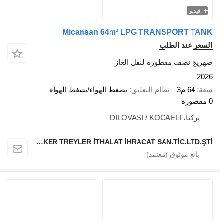
يو
Micansan 64m³ LPG TRANSPORT 
 عند الطلب
 نصف مقطورة لنقل الغاز
64 م3
نظام التعليق
بضغط الهواء/بضغط الهواء
 DILOVASI / KOCAELI
MİCANSAN TANKER TREYLER İTHALAT İHRACAT SAN.TİC.LTD.ŞTİ.