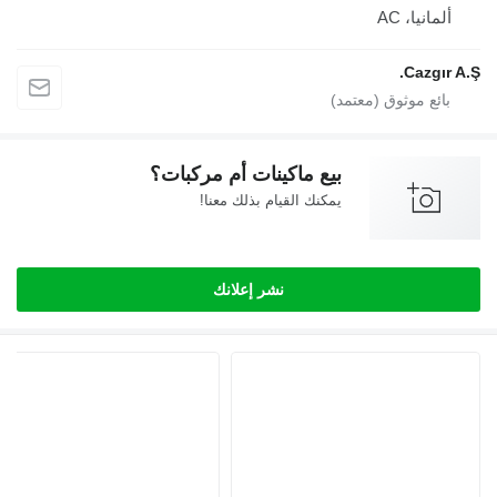
انيا، AC
Cazgı
بيع ماكينات أم مركبات؟
يمكنك القيام بذلك معنا!
نشر إعلانك