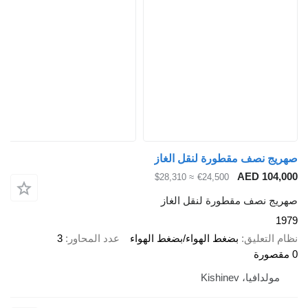
 نصف مقطورة لنقل الغاز
AED 10
≈ $28,310
€24,500
 نصف مقطورة لنقل الغاز
لتعليق
بضغط الهواء/بضغط الهواء
عدد المحاور
3
دافيا، Kishinev