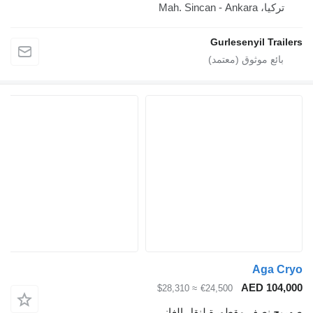
Mah. Sincan - Ankara
Gurlesenyil Tr
Aga 
AED 10
≈ $28,310
€24,500
 نصف مقطورة لنقل الغاز