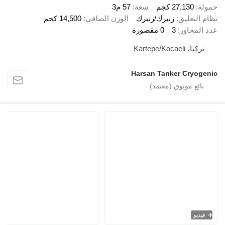
27,130 كجم
سعة
57 م3
لتعليق
زنبرك/زنبرك
الوزن الصافي
14,500 كجم
محاور
3
0 مقصورة
 Kartepe/Kocaeli
Harsan Tanker Cryo
يو