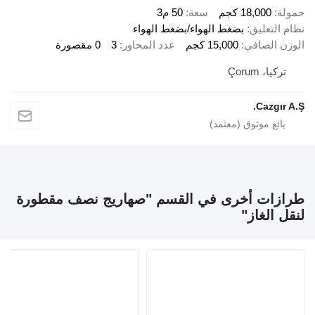
18,000 كجم
سعة
50 م3
لتعليق
بضغط الهواء/بضغط الهواء
 الصافي
15,000 كجم
عدد المحاور
3
0 مقصورة
يا، Çorum
Cazgı
ات أخرى في القسم "صهاريج نصف مقطورة
الغاز"