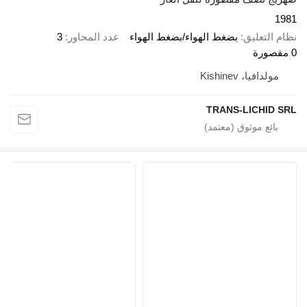
لتعليق
بضغط الهواء/بضغط الهواء
عدد المحاور
3
دافيا، Kishinev
TRANS-LICHI