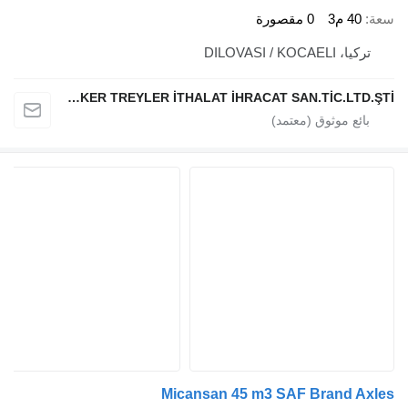
40 م3
0 مقصورة
 DILOVASI / KOCAELI
MİCANSAN TANKER TREYLER İTHALAT İHRACAT SAN.TİC.LTD.ŞTİ.
Micansan 45 m3 SAF Brand 