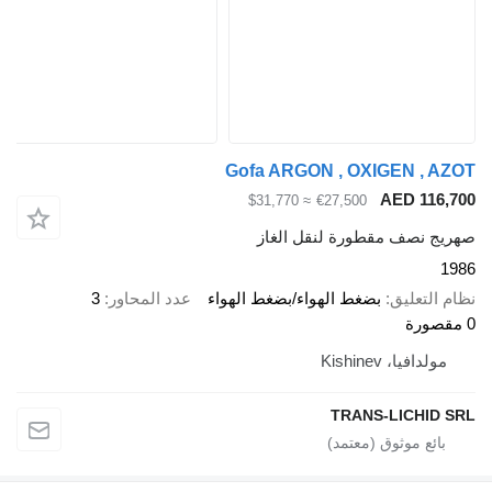
Gofa ARGON , OXIGEN , 
AED 11
≈ $31,770
€27,500
 نصف مقطورة لنقل الغاز
لتعليق
بضغط الهواء/بضغط الهواء
عدد المحاور
3
دافيا، Kishinev
TRANS-LICHI