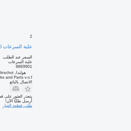
2
علبة السرعات ZF Stralis 400 8869901 ZF 12AS2301 Modulator 42536890 لـ الشاحنات IVECO STALIS
السعر عند الطلب
علبة السرعات
8869901
هولندا، Oirschot
s and Parts v.o.f.
الاتصال بالبائع
يتعذر العثور على قط
أرسل طلبًا الآن!
طلب قطعة الغيار