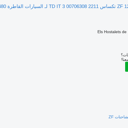
بات؟
عنا!
احنات ZF