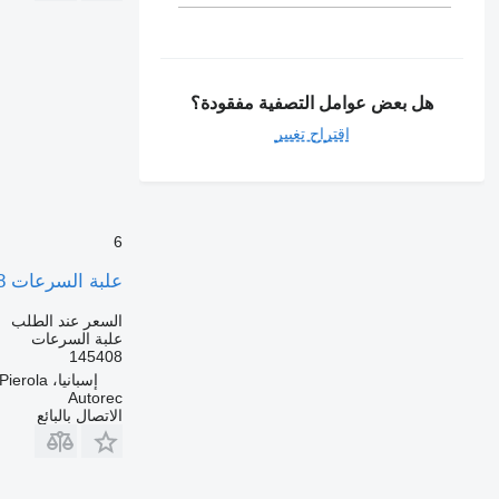
هل بعض عوامل التصفية مفقودة؟
اقتراح تغيير
6
علبة السرعات ZF 16 S 2221 TD IT 145408 لـ الشاحنات Renault
السعر عند الطلب
علبة السرعات
145408
إسبانيا، Els Hostalets de Pierola
Autorec
الاتصال بالبائع