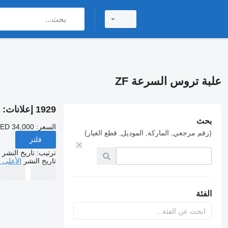
علبة تروس السرعة ZF
1929 إعلانات:
ع
بحث
السعر:
AED 34,000
(رقم مرجعي, الماركة, الموديل, قطع الغيار)
فلتر
ترتيب
:
تاريخ النشر
تاريخ النشر
الأعلى 
الفئة