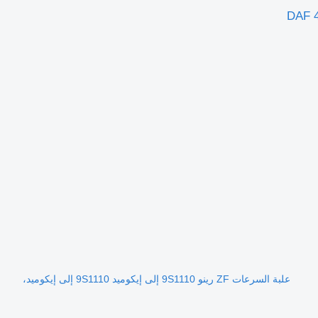
علبة السرعات ZF رينو 9S1110 إلى إيكوميد 9S1110 إلى إيكوميد،