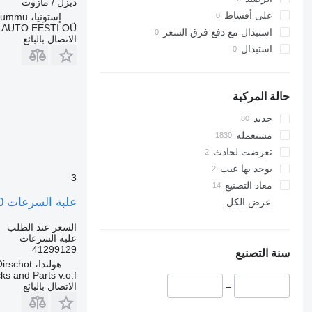
ديزل / مازوت
على أقساط
إستونيا، Rummu
 AUTO EESTI OÜ
استبدال مع دفع فرق السعر
الاتصال بالبائع
استبدال
حالة المركبة
جديد
مستعملة
تعرضت لحادث
يوجد بها عيب
3
معاد التصنيع
علبة السرعات ZF 41299129 ZF Astronic 12AS1930 TD Stralis 420 قطعة أخرى متوفرة في المخزون لـ الشاحنات IVECO STRALIS 420
عرض الكل
السعر عند الطلب
علبة السرعات
41299129
سنة التصنيع
هولندا، Oirschot
s and Parts v.o.f.
الاتصال بالبائع
–