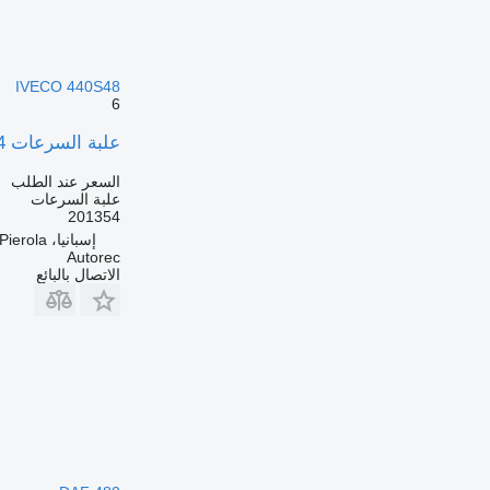
IVECO 440S48
6
علبة السرعات ZF 16 AS 2601 IT ASTRONIC 201354 لـ الشاحنات IVECO 440S48
السعر عند الطلب
علبة السرعات
201354
إسبانيا، Els Hostalets de Pierola
Autorec
الاتصال بالبائع