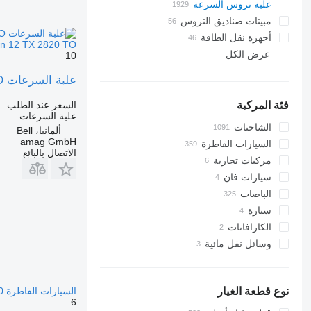
علبة تروس السرعة
مبيتات صناديق التروس
أجهزة نقل الطاقة
ZF Traxon 12 TX 2820 TO لـ الشاحنات x4
عرض الكل
10
علبة السرعات ZF Traxon 12 TX 2820 TO لـ الشاحنات MAN TGS 18.520 BL 4x4
السعر عند الطلب
فئة المركبة
علبة السرعات
الشاحنات
ألمانيا، Bell
amag GmbH
السيارات القاطرة
الاتصال بالبائع
مركبات تجارية
سيارات فان
الباصات
سيارة
الكارافانات
وسائل نقل مائية
وسائل نقل مائية أخرى
السيارات القاطرة DAF 480
نوع قطعة الغيار
6