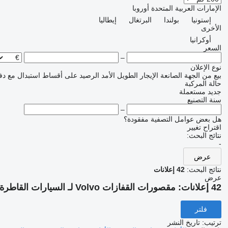
الإمارات العربية المتحدة
أوروبا
إستونيا
بولندا
البرتغال
إيطاليا
الأخرى
أوكرانيا
السعر
–
نوع الإعلان
بيع
من الجهة الصانعة
الإيجار الطويل الأمد
الرصيد
على أقساط
استبدال مع دف
حالة المركبة
جديد
مستعملة
سنة التصنيع
–
هل بعض عوامل التصفية مفقودة؟
اقتراح تغيير
نتائج البحث:
-
عرض
نتائج البحث:
42 إعلانات
عرض
42 إعلانات:
مقصورات القفازات Volvo لـ السيارات القاطرة
فلتر
ترتيب
:
تاريخ النشر