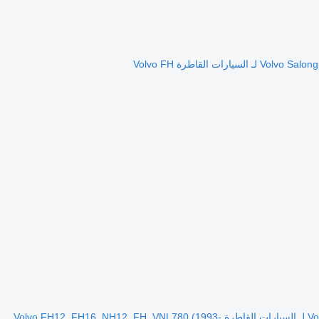
مقصورة القفازات Volvo FH16 (01.93-) 20700240 لـ السيارات القاطرة Volvo FH12, FH16, NH12, FH, VNL780 (1993-