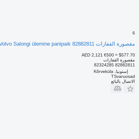
6
مقصورة القفازات Volvo Salongi ülemine panipaik 82882811 لـ السيارات القاطرة Volvo FH
AED 2,121
€500
≈ $577.70
مقصورة القفازات
82882811 82324285
إستونيا، Kõrveküla
TSvaruosad
الاتصال بالبائع