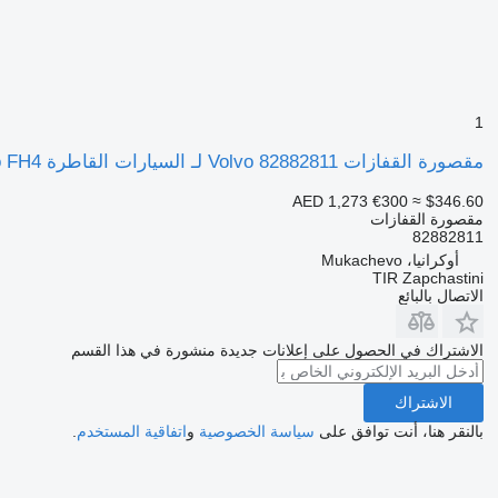
1
مقصورة القفازات Volvo 82882811 لـ السيارات القاطرة Volvo FH4
AED 1,273
€300
≈ $346.60
مقصورة القفازات
82882811
أوكرانيا، Mukachevo
TIR Zapchastini
الاتصال بالبائع
الاشتراك في الحصول على إعلانات جديدة منشورة في هذا القسم
الاشتراك
بالنقر هنا، أنت توافق على
سياسة الخصوصية
و
اتفاقية المستخدم
.