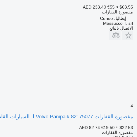
AED 233.40
€55
≈ $63.55
مقصورة القفازات
إيطاليا، Cuneo
Massucco T. srl
الاتصال بالبائع
4
مقصورة القفازات Volvo Panipaik 82175077 لـ السيارات القاطرة Volvo FH
AED 82.74
€19.50
≈ $22.53
مقصورة القفازات