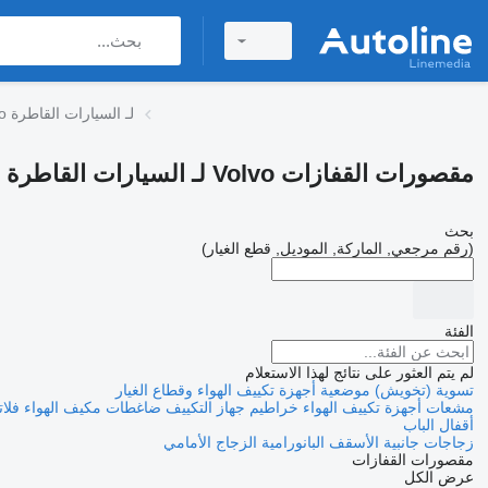
مقصورات القفازات Volvo لـ السيارات القاطرة
مقصورات القفازات Volvo لـ السيارات القاطرة
بحث
(رقم مرجعي, الماركة, الموديل, قطع الغيار)
الفئة
لم يتم العثور على نتائج لهذا الاستعلام
تسوية (تخويش) موضعية
أجهزة تكييف الهواء وقطاع الغيار
مشعات أجهزة تكييف الهواء
خراطيم جهاز التكييف
ضاغطات مكيف الهواء
فلات
أقفال الباب
زجاجات جانبية
الأسقف البانورامية
الزجاج الأمامي
مقصورات القفازات
عرض الكل