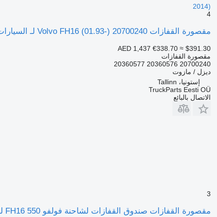
2014)
4
مقصورة القفازات Volvo FH16 (01.93-) 20700240 لـ السيارات القاطرة Volvo FH12, FH16, NH12, FH, VNL780 (1993-2014)
AED 1,437
€338.70
≈ $391.30
مقصورة القفازات
20700240 20360576 20360577
ديزل / مازوت
إستونيا، Tallinn
TruckParts Eesti OÜ
الاتصال بالبائع
3
مقصورة القفازات صندوق القفازات لشاحنة فولفو FH16 550 لـ السيارات القاطرة Volvo FH16 550