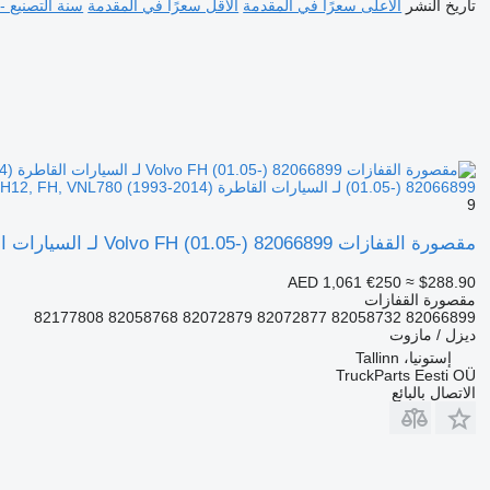
تاريخ النشر
الأعلى سعرًا في المقدمة
الأقل سعرًا في المقدمة
سنة التصنيع -
(01.05-) 82066899 لـ السيارات القاطرة Volvo FH12, FH16, NH12, FH, VNL780 (1993-2014)
9
مقصورة القفازات Volvo FH (01.05-) 82066899 لـ السيارات القاطرة Volvo FH12, FH16, NH12, FH, VNL780 (1993-2014)
AED 1,061
€250
≈ $288.90
مقصورة القفازات
82066899 82058732 82072877 82072879 82058768 82177808
ديزل / مازوت
إستونيا، Tallinn
TruckParts Eesti OÜ
الاتصال بالبائع