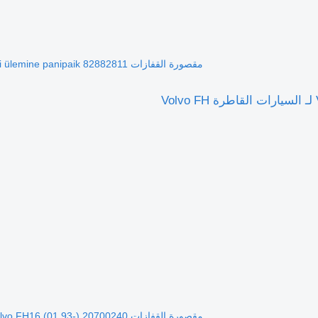
مقصورة القفازات Volvo Salongi ülemine panipaik 82882811 لـ السيارات القاطرة Volvo FH