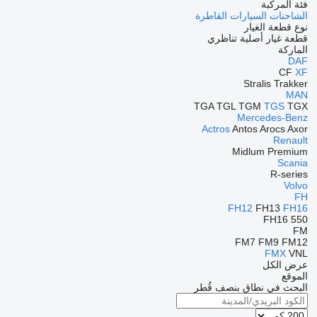
فئة المركبة
الشاحنات
السيارات القاطرة
نوع قطعة الغيار
قطعة غيار أصلية
تناظري
الماركة
DAF
CF
XF
Stralis
Trakker
MAN
TGA
TGL
TGM
TGS
TGX
Mercedes-Benz
Actros
Antos
Arocs
Axor
Renault
Midlum
Premium
Scania
R-series
Volvo
FH
FH12
FH13
FH16
FH16 550
FM
FM7
FM9
FM12
FMX
VNL
عرض الكل
الموقع
البحث في نطاق بنصف قُطر