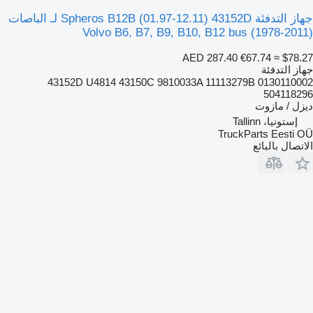
جهاز التدفئة Spheros B12B (01.97-12.11) 43152D لـ الباصات
Volvo B6, B7, B9, B10, B12 bus (1978-2011)
AED 287.40
€67.74
≈ $78.27
جهاز التدفئة
43152D U4814 43150C 9810033A 11113279B 0130110002
504118296
ديزل / مازوت
إستونيا، Tallinn
TruckParts Eesti OÜ
الاتصال بالبائع