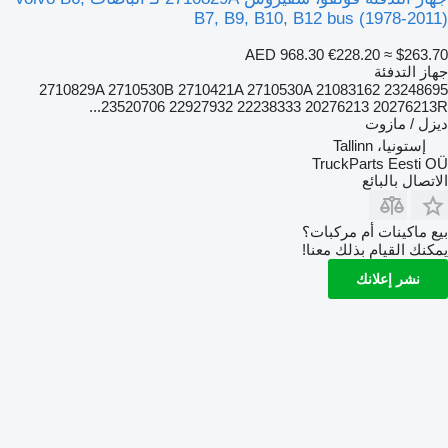
B7, B9, B10, B12 bus (1978-2011)
AED 968.30
€228.20
≈ $263.70
جهاز التدفئة
2710829A 2710530B 2710421A 2710530A 21083162 23248695
23520706 22927932 22238333 20276213 20276213R...
ديزل / مازوت
إستونيا، Tallinn
TruckParts Eesti OÜ
الاتصال بالبائع
بيع ماكينات أم مركبات؟
يمكنك القيام بذلك معنا!
نشر إعلانك