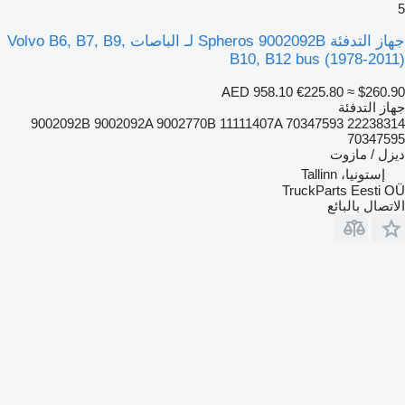
5
جهاز التدفئة Spheros 9002092B لـ الباصات Volvo B6, B7, B9,
B10, B12 bus (1978-2011)
AED 958.10
€225.80
≈ $260.90
جهاز التدفئة
9002092B 9002092A 9002770B 11111407A 70347593 22238314
70347595
ديزل / مازوت
إستونيا، Tallinn
TruckParts Eesti OÜ
الاتصال بالبائع