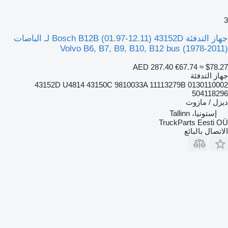
3
جهاز التدفئة Bosch B12B (01.97-12.11) 43152D لـ الباصات
Volvo B6, B7, B9, B10, B12 bus (1978-2011)
AED 287.40
€67.74
≈ $78.27
جهاز التدفئة
43152D U4814 43150C 9810033A 11113279B 0130110002
504118296
ديزل / مازوت
إستونيا، Tallinn
TruckParts Eesti OÜ
الاتصال بالبائع