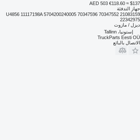
AED 503
€118.60
≈ $137
جهاز التدفئة
U4856 11117198A 5704200240005 70347596 70347552 21083159
22342975
ديزل / مازوت
إستونيا، Tallinn
TruckParts Eesti OÜ
الاتصال بالبائع