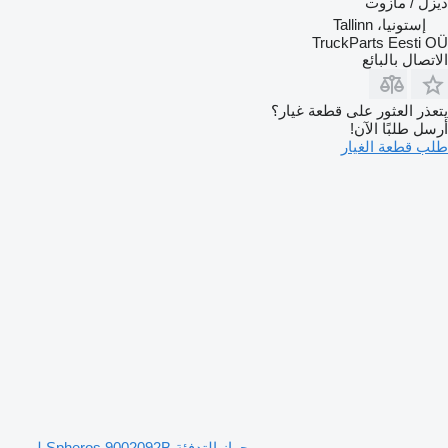
ديزل / مازوت
إستونيا، Tallinn
TruckParts Eesti OÜ
الاتصال بالبائع
يتعذر العثور على قطعة غيار؟
أرسل طلبًا الآن!
طلب قطعة الغيار
جهاز التدفئة Spheros 9002092B لـ