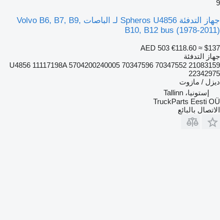
9
جهاز التدفئة Spheros U4856 لـ الباصات Volvo B6, B7, B9,
B10, B12 bus (1978-2011)
AED 503
€118.60
≈ $137
جهاز التدفئة
U4856 11117198A 5704200240005 70347596 70347552 21083159
22342975
ديزل / مازوت
إستونيا، Tallinn
TruckParts Eesti OÜ
الاتصال بالبائع