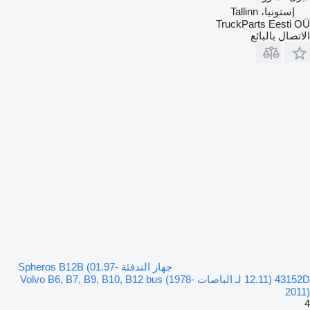
إستونيا، Tallinn
TruckParts Eesti OÜ
الاتصال بالبائع
جهاز التدفئة Spheros B12B (01.97-
12.11) 43152D لـ الباصات Volvo B6, B7, B9, B10, B12 bus (1978-
2011)
4