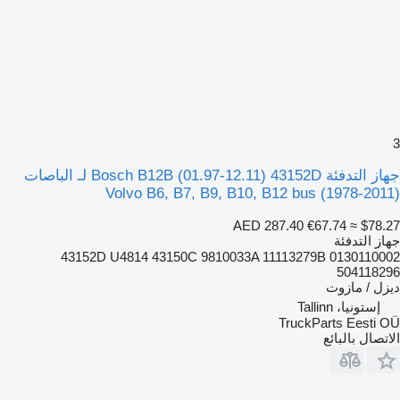
3
جهاز التدفئة Bosch B12B (01.97-12.11) 43152D لـ الباصات
Volvo B6, B7, B9, B10, B12 bus (1978-2011)
AED 287.40
€67.74
≈ $78.27
جهاز التدفئة
43152D U4814 43150C 9810033A 11113279B 0130110002
504118296
ديزل / مازوت
إستونيا، Tallinn
TruckParts Eesti OÜ
الاتصال بالبائع