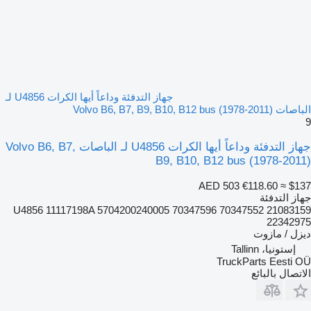
جهاز التدفئة وداعاً أيها الكرات U4856 لـ
الباصات Volvo B6, B7, B9, B10, B12 bus (1978-2011)
9
جهاز التدفئة وداعاً أيها الكرات U4856 لـ الباصات Volvo B6, B7,
B9, B10, B12 bus (1978-2011)
AED 503
€118.60
≈ $137
جهاز التدفئة
U4856 11117198A 5704200240005 70347596 70347552 21083159
22342975
ديزل / مازوت
إستونيا، Tallinn
TruckParts Eesti OÜ
الاتصال بالبائع