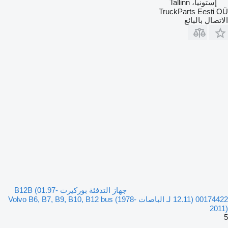
إستونيا، Tallinn
TruckParts Eesti OÜ
الاتصال بالبائع
جهاز التدفئة بوركيرت B12B (01.97-
12.11) 00174422 لـ الباصات Volvo B6, B7, B9, B10, B12 bus (1978-
2011)
5