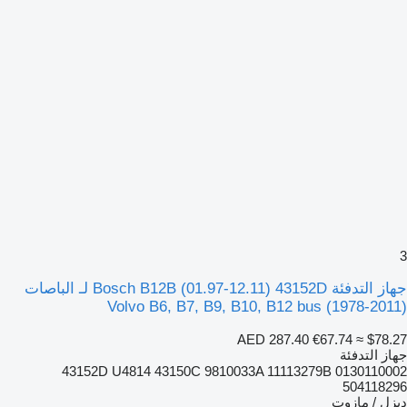
3
جهاز التدفئة Bosch B12B (01.97-12.11) 43152D لـ الباصات
Volvo B6, B7, B9, B10, B12 bus (1978-2011)
AED 287.40
€67.74
≈ $78.27
جهاز التدفئة
43152D U4814 43150C 9810033A 11113279B 0130110002
504118296
ديزل / مازوت