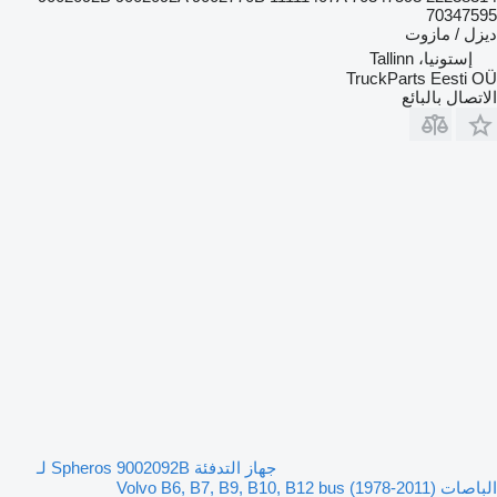
70347595
ديزل / مازوت
إستونيا، Tallinn
TruckParts Eesti OÜ
الاتصال بالبائع
جهاز التدفئة Spheros 9002092B لـ
الباصات Volvo B6, B7, B9, B10, B12 bus (1978-2011)