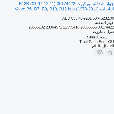
جهاز التدفئة بوركيرت B12B (01.97-12.11) 00174422 لـ
الباصات Volvo B6, B7, B9, B10, B12 bus (1978-2011)
AED 855.40
€201.60
≈ $232.90
جهاز التدفئة
00174422 20965665 22359410 23964571 20566182
ديزل / مازوت
إستونيا، Tallinn
TruckParts Eesti OÜ
الاتصال بالبائع