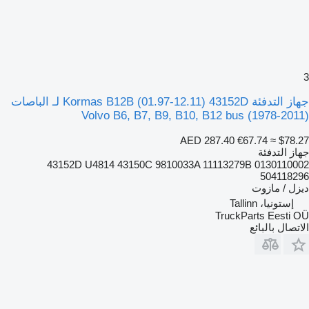
3
جهاز التدفئة Kormas B12B (01.97-12.11) 43152D لـ الباصات
Volvo B6, B7, B9, B10, B12 bus (1978-2011)
AED 287.40
€67.74
≈ $78.27
جهاز التدفئة
43152D U4814 43150C 9810033A 11113279B 0130110002
504118296
ديزل / مازوت
إستونيا، Tallinn
TruckParts Eesti OÜ
الاتصال بالبائع