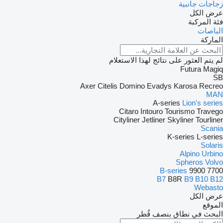
زجاجات جانبية
عرض الكل
فئة المركبة
الباصات
الماركة
لم يتم العثور على نتائج لهذا الاستعلام
Futura
Magiq
SB
Axer
Citelis
Domino
Evadys
Karosa
Recreo
MAN
A-series
Lion's series
Citaro
Intouro
Tourismo
Travego
Cityliner
Jetliner
Skyliner
Tourliner
Scania
K-series
L-series
Solaris
Alpino
Urbino
Spheros
Volvo
B-series
9900
7700
B7
B8R
B9
B10
B12
Webasto
عرض الكل
الموقع
البحث في نطاق بنصف قُطر