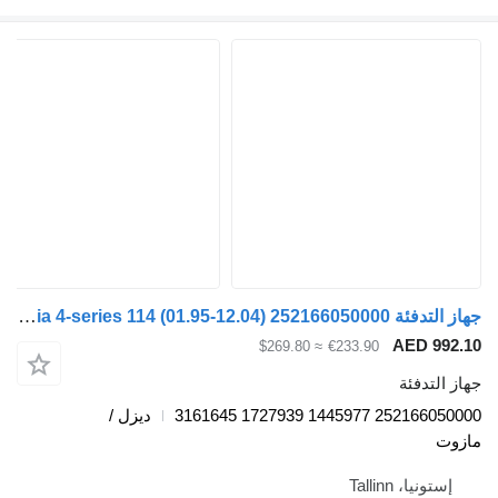
جهاز التدفئة Scania 4-series 114 (01.95-12.04) 252166050000 لـ السيارات القاطرة Scania 4-series (1995-2006)
AED 
≈ $269.80
€233.90
دفئة
252166050000 14459
ديزل /
، Tallinn