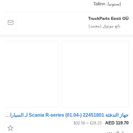
، Tallinn
TruckParts E
جهاز التدفئة Scania R-series (01.04-) 22451801 لـ السيارات القاطرة Scania P,G,R,T-series (2004-2017)
AED
≈ $32.56
€28.23