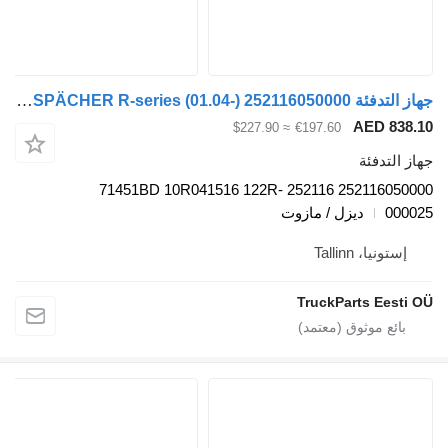
جهاز التدفئة AIRTRONIC,EBERSPÄCHER R-series (01.04-) 252116050000 لـ السيارات القاطرة Scania P,G,R,T-series (2004-2017)
AED 
≈ $227.90
€197.60
دفئة
252116050000 252116 71451BD 10R041516 122R-
ديزل / مازوت
، Tallinn
TruckParts E