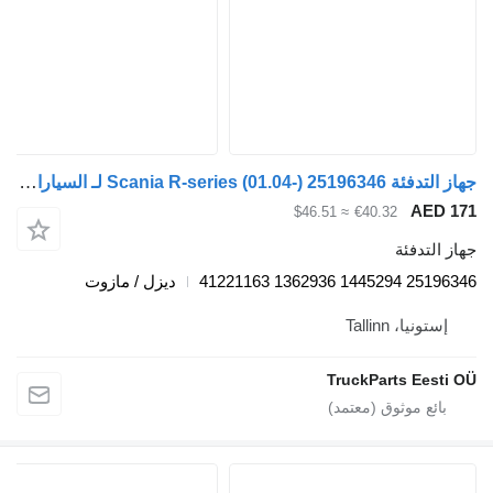
جهاز التدفئة Scania R-series (01.04-) 25196346 لـ السيارات القاطرة Scania P,G,R,T-series (2004-2017)
A
≈ $46.51
€40.32
دفئة
25196346
ديزل / مازوت
، Tallinn
TruckParts E