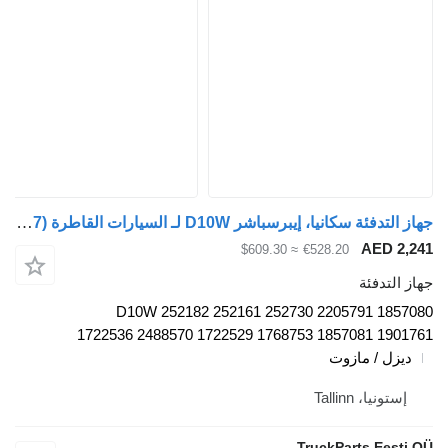
جهاز التدفئة سكانيا، إيبرسباشر D10W لـ السيارات القاطرة Scania P,G,R,T-series (2004-2017)
AED
≈ $609.30
€528.20
دفئة
D10W 252182 252161 252730 2205791 
1722536 2488570 1722529 1768753 1857081 
 / مازوت
، Tallinn
TruckParts E