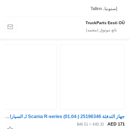
، Tallinn
TruckParts E
جهاز التدفئة Scania R-series (01.04-) 25196346 لـ السيارات القاطرة Scania P,G,R,T-series (2004-2017)
A
≈ $46.51
€40.32