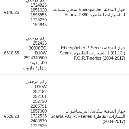
1724826
جهاز التدفئة Eberspächer سخان مساعد
1851020,
€146.25
لقاطرة Scania P380
1895955,
1728270,
154845
رقم مرجعي:
252435
جهاز التدفئة Eberspächer P-Series
30008EG
(01.13-) لـ السيارات القاطرة Scania
D10W
€518.55
2524340500
P,G,R,T-series (20
00، وقود:
ديزل / مازوت
رقم مرجعي:
D10W
252182
252161
252730
2205791
فئة سكانيا، إيبرسباشر لـ
1857080
1722536
السيارات القاطرة Scania P,G,R,T-series
€528.23
2488570
(200
1722529