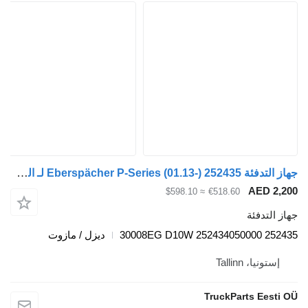
جهاز التدفئة Eberspächer P-Series (01.13-) 252435 لـ السيارات القاطرة Scania P,G,R,T-series (2004-2017)
AED
≈ $598.10
€518.60
دفئة
ديزل / مازوت
، Tallinn
TruckParts E