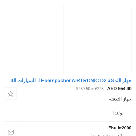
جهاز التدفئة Eberspächer AIRTRONIC D2 لـ السيارات القاطرة Scania R
AED 
≈ $259.50
€225
دفئة
دا
Fhu