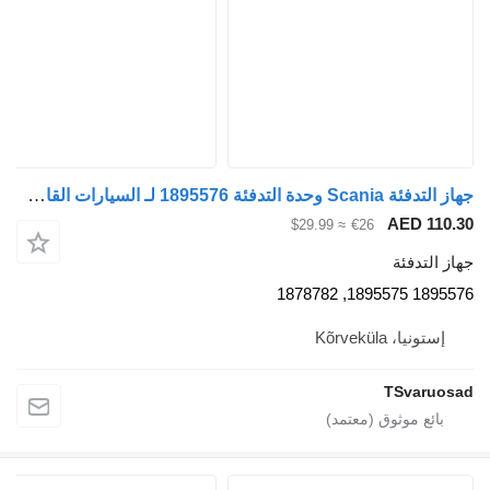
جهاز التدفئة Scania وحدة التدفئة 1895576 لـ السيارات القاطرة Scania R410
AED
≈ $29.99
€26
دفئة
189
 Kõrveküla
TSva