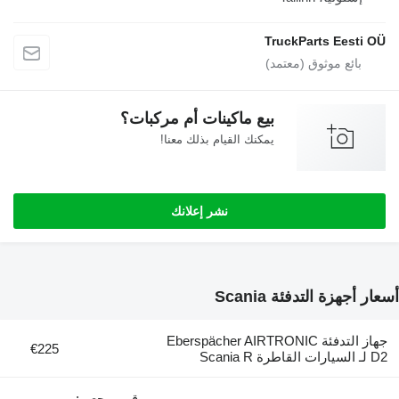
TruckParts E
بيع ماكينات أم مركبات؟
يمكنك القيام بذلك معنا!
نشر إعلانك
 التدفئة Scania
جهاز التدفئة Eberspächer AIRTRONIC
€225
رقم مرجعي: