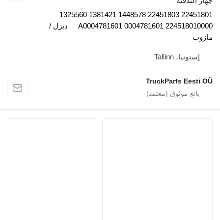
دفئة
22451801 22451803 1448578 1381421 1325560
224518010000 0004
ديزل /
، Tallinn
TruckParts E