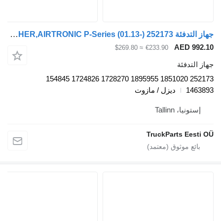
جهاز التدفئة SCANIA,EBERSPÄCHER,AIRTRONIC P-Series (01.13-) 252173 لـ السيارات القاطرة Scania P,G,R,T-series (2004-2017)
AED 
≈ $269.80
€233.90
دفئة
252173 1851020 1895955 1728270 1724826 154845
1
ديزل / مازوت
، Tallinn
TruckParts E