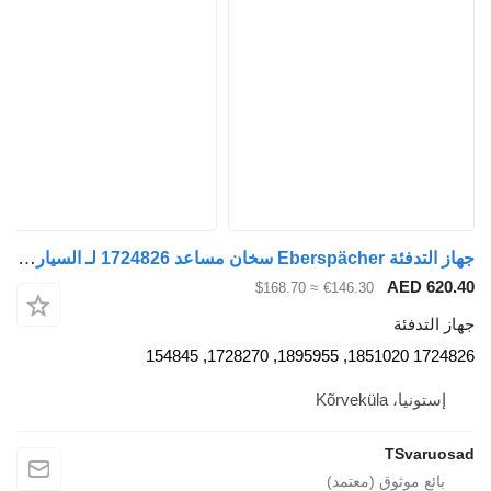
جهاز التدفئة Eberspächer سخان مساعد 1724826 لـ السيارات القاطرة Scania P380
AED 
≈ $168.70
€146.30
دفئة
17248
 Kõrveküla
TSva