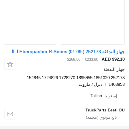
جهاز التدفئة Eberspächer R-Series (01.09-) 252173 لـ السيارات القاطرة Scania P,G,R,T-series (2004-2017)
AED 
≈ $269.80
€233.90
دفئة
252173 1851020 1895955 1728270 1724826 154845
1
ديزل / مازوت
، Tallinn
TruckParts E