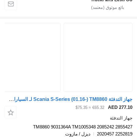
جهاز التدفئة Scania S-Series (01.16-) TM8860 لـ السيارات القاطرة Scania L,P,G,R,S-series (2016-)
AED 
≈ $75.35
€65.32
دفئة
TM8860 9031364A TM1005348 2085242 
2020457 
ديزل / مازوت