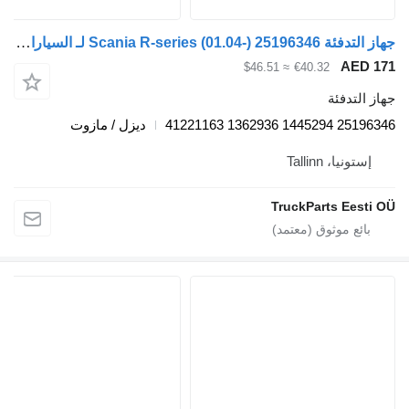
جهاز التدفئة Scania R-series (01.04-) 25196346 لـ السيارات القاطرة Scania P,G,R,T-series (2004-2017)
A
≈ $46.51
€40.32
دفئة
25196346
ديزل / مازوت
، Tallinn
TruckParts E