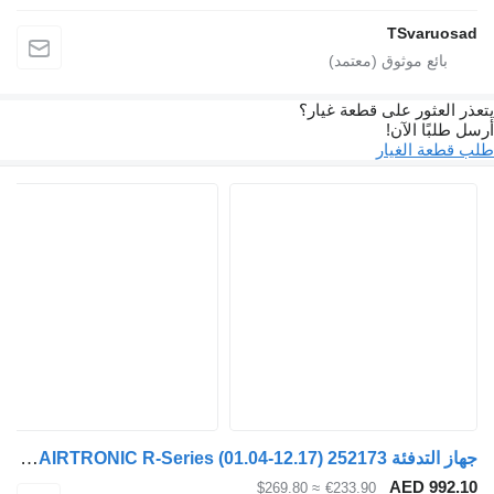
TSva
ور على قطعة غيار؟
الآن!
الغيار
جهاز التدفئة SCANIA,EBERSPÄCHER,AIRTRONIC R-Series (01.04-12.17) 252173 لـ السيارات القاطرة Scania P,G,R,T-series (2004-2017)
AED 
≈ $269.80
€233.90