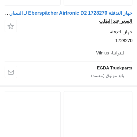
جهاز التدفئة Eberspächer Airtronic D2 1728270 لـ السيارات القاطرة Scania
ند الطلب
دفئة
1
، Vilnius
EGDA Tru