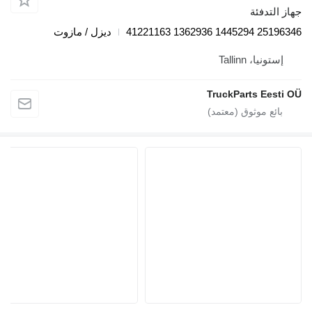
دفئة
25196346
ديزل / مازوت
، Tallinn
TruckParts E