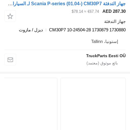
جهاز التدفئة Scania P-series (01.04-) CM30P7 لـ السيارات القاطرة Scania P,G,R,T-series (2004-2017)
AED 
≈ $78.14
€67.74
دفئة
CM30P7 10-24504-28 1730879 
ديزل / مازوت
، Tallinn
TruckParts E