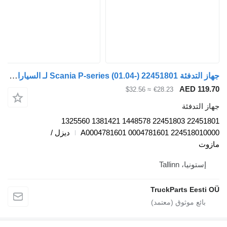
جهاز التدفئة Scania P-series (01.04-) 22451801 لـ السيارات القاطرة Scania P,G,R,T-series (2004-2017)
AED
≈ $32.56
€28.23
دفئة
22451801 22451803 1448578 1381421 1325560
224518010000 0004
ديزل /
، Tallinn
TruckParts E