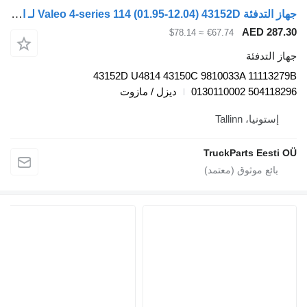
جهاز التدفئة Valeo 4-series 114 (01.95-12.04) 43152D لـ السيارات القاطرة Scania 4-series (1995-2006)
AED 
≈ $78.14
€67.74
دفئة
43152D U4814 43150C 9810033A 11
0130110002 50
ديزل / مازوت
، Tallinn
TruckParts E