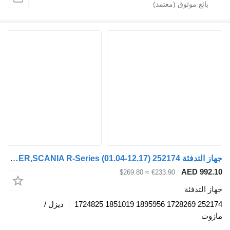
جهاز التدفئة AIRTRONIC,EBERSPÄCHER,SCANIA R-Series (01.04-12.17) 252174 لـ السيارات القاطرة Scania P,G,R,T-series (2004-2017)
AED 
≈ $269.80
€233.90
دفئة
ديزل /