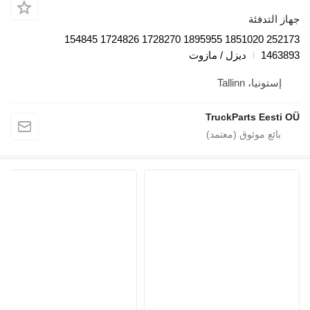
دفئة
252173 1851020 1895955 1728270 1724826 154845
1
ديزل / مازوت
، Tallinn
TruckParts E