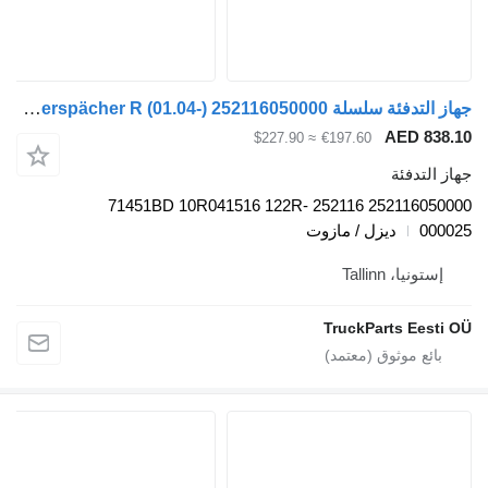
جهاز التدفئة سلسلة Eberspächer R (01.04-) 252116050000 لـ السيارات القاطرة Scania P,G,R,T-series (2004-2017)
AED 
≈ $227.90
€197.60
دفئة
252116050000 252116 71451BD 10R041516 122R-
ديزل / مازوت
، Tallinn
TruckParts E