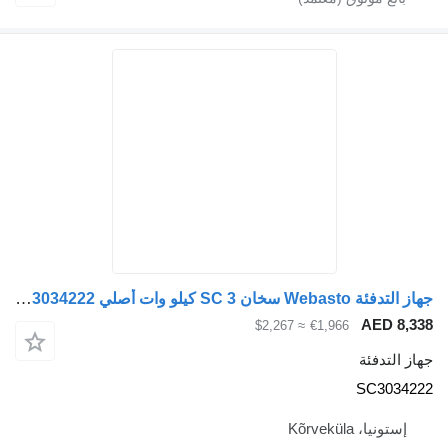
جهاز التدفئة Webasto سخان SC 3 كيلو وات أصلي SC3034222 لـ السيارات القاطرة Scania
AED
≈ $2,267
€1,966
دفئة
SC3
 Kõrveküla