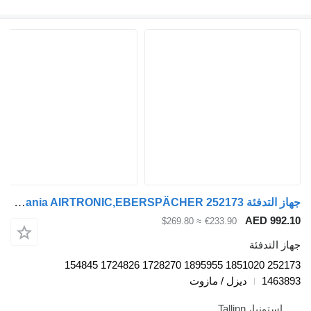
جهاز التدفئة Scania AIRTRONIC,EBERSPÄCHER 252173 لـ السيارات القاطرة Scania P,G,R,T-series (2004-2017)
AED 
≈ $269.80
€233.90
دفئة
252173 1851020 1895955 1728270 1724826 154845
1
ديزل / مازوت
، Tallinn