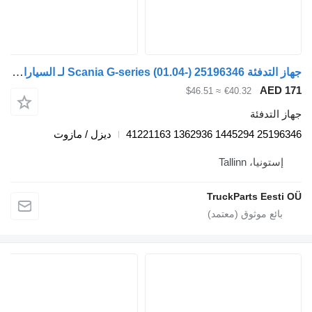
جهاز التدفئة Scania G-series (01.04-) 25196346 لـ السيارات القاطرة Scania P,G,R,T-series (2004-2017)
A
≈ $46.51
€40.32
دفئة
25196346
ديزل / مازوت
، Tallinn
TruckParts E