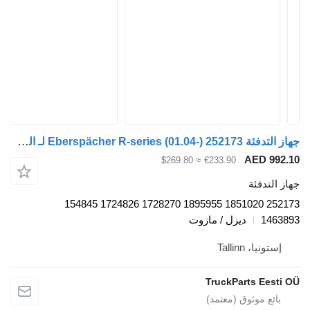
جهاز التدفئة Eberspächer R-series (01.04-) 252173 لـ السيارات القاطرة Scania P,G,R,T-series (2004-2017)
AED 
≈ $269.80
€233.90
دفئة
252173 1851020 1895955 1728270 1724826 154845
1
ديزل / مازوت
، Tallinn
TruckParts E