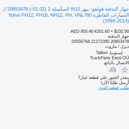
جهاز التدفئة فولفو؛ بيهر fh12 السلسلة 2 (01.02-) 20853478 لـ
السيارات القاطرة Volvo FH12, FH16, NH12, FH, VNL780
(1993-2014)
AED 855.40
€201.60
≈ $232.90
جهاز التدفئة
20853478 21272395 20556768
ديزل / مازوت
إستونيا، Tallinn
TruckParts Eesti OÜ
الاتصال بالبائع
يتعذر العثور على قطعة غيار؟
أرسل طلبًا الآن!
طلب قطعة الغيار