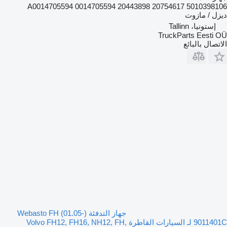
5010398106 20754617 20443898 A0014705594 0014705594
ديزل / مازوت
إستونيا، Tallinn
TruckParts Eesti OÜ
الاتصال بالبائع
جهاز التدفئة Webasto FH (01.05-)
9011401C لـ السيارات القاطرة Volvo FH12, FH16, NH12, FH,