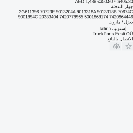
AED 1,488
€350.80
≈ $405.30
جهاز التدفئة
3G611396 70723E 9013204A 9013318A 9013318B 70674C
9001894С 20383404 7420778965 5001868174 7420864446
ديزل / مازوت
إستونيا، Tallinn
TruckParts Eesti OÜ
الاتصال بالبائع