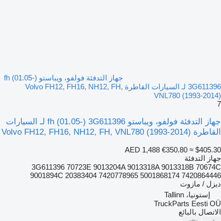
جهاز التدفئة فولفو، ويباستو fh (01.05-)
3G611396 لـ السيارات القاطرة Volvo FH12, FH16, NH12, FH,
VNL780 (1993-2014)
7
جهاز التدفئة فولفو، ويباستو fh (01.05-) 3G611396 لـ السيارات
القاطرة Volvo FH12, FH16, NH12, FH, VNL780 (1993-2014)
AED 1,488
€350.80
≈ $405.30
جهاز التدفئة
3G611396 70723E 9013204A 9013318A 9013318B 70674C
9001894С 20383404 7420778965 5001868174 7420864446
ديزل / مازوت
إستونيا، Tallinn
TruckParts Eesti OÜ
الاتصال بالبائع