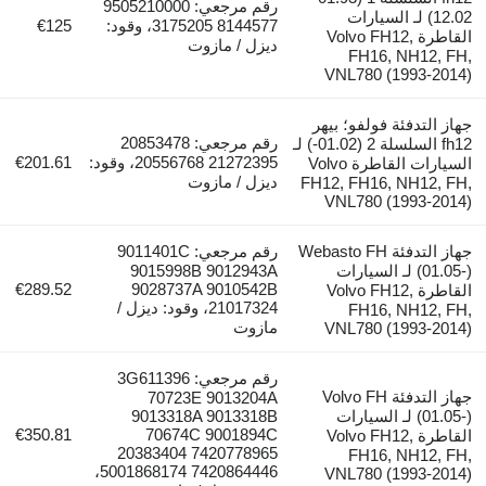
رقم مرجعي: 9505210000
12.02) لـ السيارات
8144577 3175205، وقود:
€125
القاطرة Volvo FH12,
ديزل / مازوت
FH16, NH12, FH,
VNL780 (1993-2014)
جهاز التدفئة فولفو؛ بيهر
رقم مرجعي: 20853478
fh12 السلسلة 2 (01.02-) لـ
21272395 20556768، وقود:
€201.61
السيارات القاطرة Volvo
ديزل / مازوت
FH12, FH16, NH12, FH,
VNL780 (1993-2014)
جهاز التدفئة Webasto FH
رقم مرجعي: 9011401C
(01.05-) لـ السيارات
9015998B 9012943A
€289.52
9028737A 9010542B
القاطرة Volvo FH12,
21017324، وقود: ديزل /
FH16, NH12, FH,
مازوت
VNL780 (1993-2014)
رقم مرجعي: 3G611396
جهاز التدفئة Volvo FH
70723E 9013204A
(01.05-) لـ السيارات
9013318A 9013318B
€350.81
70674C 9001894С
القاطرة Volvo FH12,
20383404 7420778965
FH16, NH12, FH,
5001868174 7420864446،
VNL780 (1993-2014)