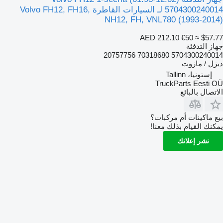
5704300240014 لـ السيارات القاطرة Volvo FH12, FH16,
NH12, FH, VNL780 (1993-2014)
AED 212.10
€50
≈ $57.77
جهاز التدفئة
5704300240014 70318680 20757756
ديزل / مازوت
إستونيا، Tallinn
TruckParts Eesti OÜ
الاتصال بالبائع
بيع ماكينات أم مركبات؟
يمكنك القيام بذلك معنا!
نشر إعلانك