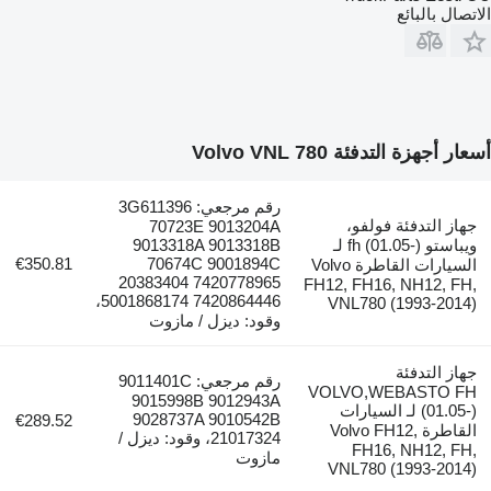
الاتصال بالبائع
أسعار أجهزة التدفئة Volvo VNL 780
رقم مرجعي: 3G611396
جهاز التدفئة فولفو،
70723E 9013204A
ويباستو fh (01.05-) لـ
9013318A 9013318B
€350.81
70674C 9001894С
السيارات القاطرة Volvo
20383404 7420778965
FH12, FH16, NH12, FH,
5001868174 7420864446،
VNL780 (1993-2014)
وقود: ديزل / مازوت
جهاز التدفئة
رقم مرجعي: 9011401C
VOLVO,WEBASTO FH
9015998B 9012943A
(01.05-) لـ السيارات
9028737A 9010542B
€289.52
القاطرة Volvo FH12,
21017324، وقود: ديزل /
FH16, NH12, FH,
مازوت
VNL780 (1993-2014)