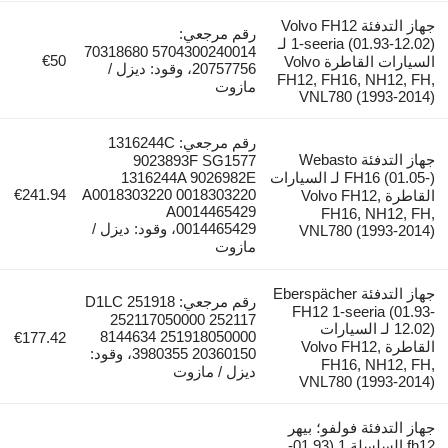
جهاز التدفئة Volvo FH12
رقم مرجعي:
1-seeria (01.93-12.02) لـ
5704300240014 70318680
€50
السيارات القاطرة Volvo
20757756، وقود: ديزل /
FH12, FH16, NH12, FH,
مازوت
VNL780 (1993-2014)
رقم مرجعي: 1316244C
جهاز التدفئة Webasto
9023893F SG1577
FH16 (01.05-) لـ السيارات
1316244A 9026982E
€241.94
A0018303220 0018303220
القاطرة Volvo FH12,
A0014465429
FH16, NH12, FH,
0014465429، وقود: ديزل /
VNL780 (1993-2014)
مازوت
جهاز التدفئة Eberspächer
رقم مرجعي: D1LC 251918
FH12 1-seeria (01.93-
252117050000 252117
12.02) لـ السيارات
8144634 251918050000
€177.42
القاطرة Volvo FH12,
3980355 20360150، وقود:
FH16, NH12, FH,
ديزل / مازوت
VNL780 (1993-2014)
جهاز التدفئة فولفو؛ بيهر
fh12 السلسلة 1 (01.93-