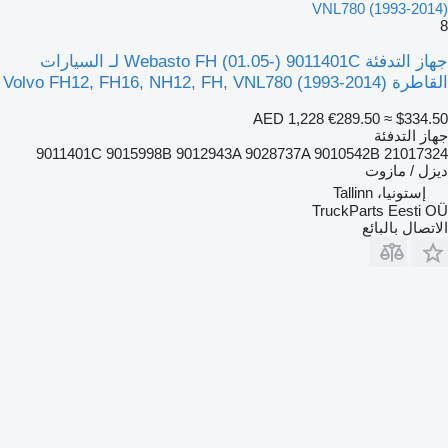
VNL780 (1993-2014)
8
جهاز التدفئة Webasto FH (01.05-) 9011401C لـ السيارات
القاطرة Volvo FH12, FH16, NH12, FH, VNL780 (1993-2014)
AED 1,228
€289.50
≈ $334.50
جهاز التدفئة
9011401C 9015998B 9012943A 9028737A 9010542B 21017324
ديزل / مازوت
إستونيا، Tallinn
TruckParts Eesti OÜ
الاتصال بالبائع