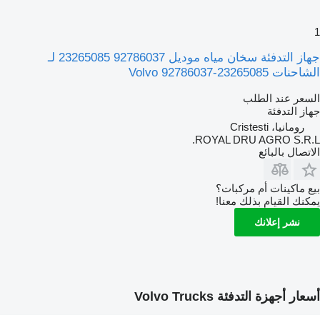
1
جهاز التدفئة سخان مياه موديل 92786037 23265085 لـ
الشاحنات Volvo 92786037-23265085
السعر عند الطلب
جهاز التدفئة
رومانيا، Cristesti
ROYAL DRU AGRO S.R.L.
الاتصال بالبائع
بيع ماكينات أم مركبات؟
يمكنك القيام بذلك معنا!
نشر إعلانك
أسعار أجهزة التدفئة Volvo Trucks