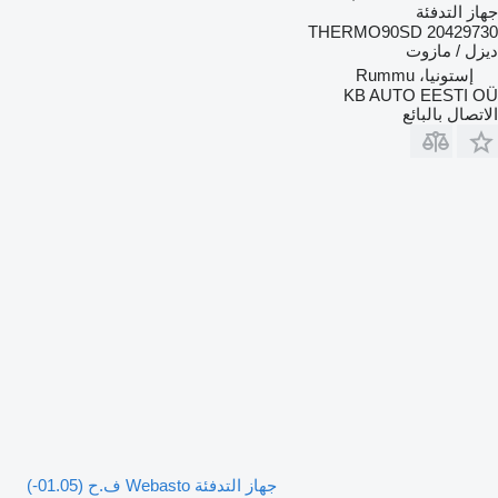
جهاز التدفئة
THERMO90SD 20429730
ديزل / مازوت
إستونيا، Rummu
KB AUTO EESTI OÜ
الاتصال بالبائع
جهاز التدفئة Webasto ف.ح (01.05-)