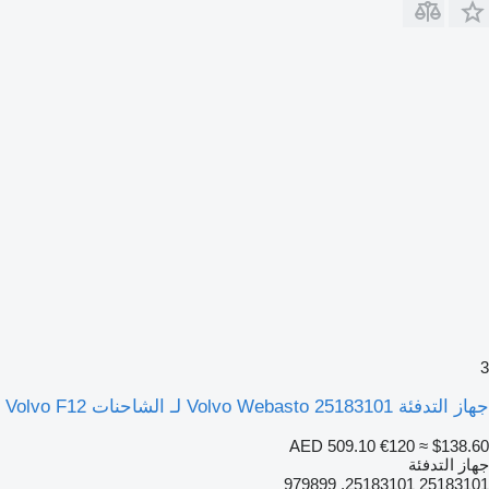
3
جهاز التدفئة Volvo Webasto 25183101 لـ الشاحنات Volvo F12
AED 509.10
€120
≈ $138.60
جهاز التدفئة
25183101 25183101, 979899