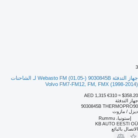
3
جهاز التدفئة Webasto FM (01.05-) 9030845B لـ الشاحنات
Volvo FM7-FM12, FM, FMX (1998-2014)
AED 1,315
€310
≈ $358.20
جهاز التدفئة
9030845B THERMOPRO90
ديزل / مازوت
إستونيا، Rummu
KB AUTO EESTI OÜ
الاتصال بالبائع