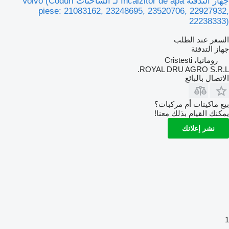
جهاز التدفئة Încălzitor de apă لـ الشاحنات Volvo (Coduri
piese: 21083162, 23248695, 23520706, 22927932,
22238333)
السعر عند الطلب
جهاز التدفئة
رومانيا، Cristesti
ROYAL DRU AGRO S.R.L.
الاتصال بالبائع
بيع ماكينات أم مركبات؟
يمكنك القيام بذلك معنا!
نشر إعلانك
1