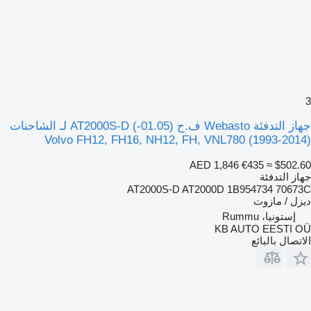
3
جهاز التدفئة Webasto ف.ح (01.05-) AT2000S-D لـ الشاحنات
Volvo FH12, FH16, NH12, FH, VNL780 (1993-2014)
AED 1,846
€435
≈ $502.60
جهاز التدفئة
AT2000S-D AT2000D 1B954734 70673C
ديزل / مازوت
إستونيا، Rummu
KB AUTO EESTI OÜ
الاتصال بالبائع