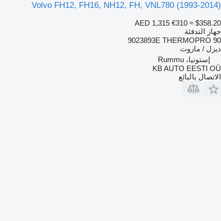
Volvo FH12, FH16, NH12, FH, VNL780 (1993-2014)
AED 1,315
€310
≈ $358.20
جهاز التدفئة
9023893E THERMOPRO 90
ديزل / مازوت
إستونيا، Rummu
KB AUTO EESTI OÜ
الاتصال بالبائع