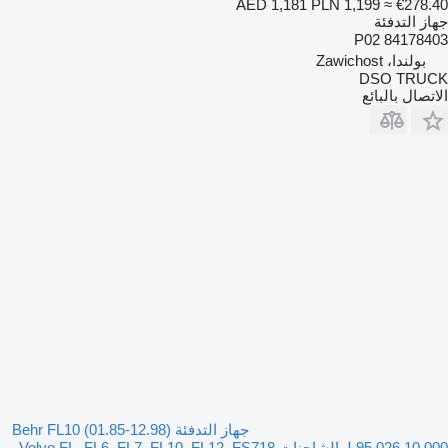
AED 1,181
PLN 1,199
≈ €278.40
جهاز التدفئة
84178403 P02
بولندا، Zawichost
DSO TRUCK
الاتصال بالبائع
جهاز التدفئة Behr FL10 (01.85-12.98)
95.026.10.000 لـ الشاحنات Volvo FL, FL6, FL7, FL10, FL12, FS718