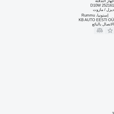
جهاز التدفئة
252161 D10W
ديزل / مازوت
إستونيا، Rummu
KB AUTO EESTI OÜ
الاتصال بالبائع
3