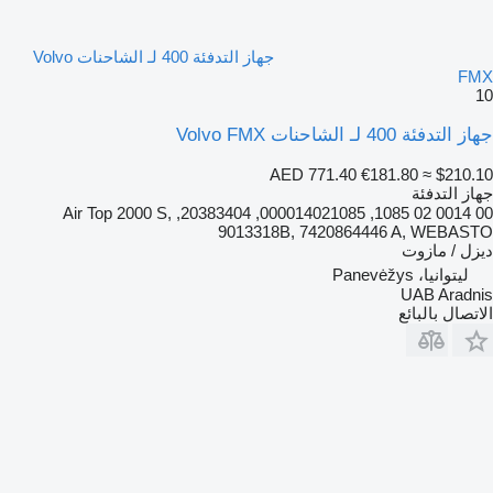
جهاز التدفئة 400 لـ الشاحنات Volvo
FMX
10
جهاز التدفئة 400 لـ الشاحنات Volvo FMX
AED 771.40
€181.80
≈ $210.10
جهاز التدفئة
00 0014 02 1085, 000014021085, 20383404, Air Top 2000 S,
9013318B, 7420864446 A, WEBASTO
ديزل / مازوت
ليتوانيا، Panevėžys
UAB Aradnis
الاتصال بالبائع