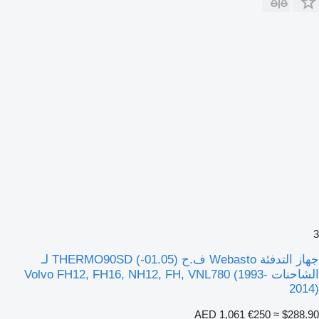
3
جهاز التدفئة Webasto ف.ح (01.05-) THERMO90SD لـ
الشاحنات Volvo FH12, FH16, NH12, FH, VNL780 (1993-
2014)
AED 1,061
€250
≈ $288.90