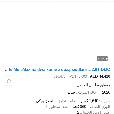
يديو
Cheval Liberté MultiMax na dwa konie z dużą siodlarnią 2.6T DMC
AED 44
≈ €10,470
PLN 45,000
رة لنقل الخيول
حالة المركبة
جديد
ة
1,640 كجم
نظام التعليق
ملف زنبركي
ن الصافي
960 كجم
عدد المحاور
2
رؤوس الخيول
2