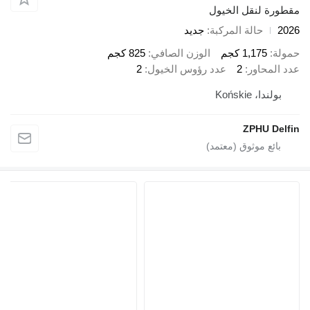
رة لنقل الخيول
حالة المركبة
جديد
ة
1,175 كجم
الوزن الصافي
825 كجم
المحاور
2
عدد رؤوس الخيول
2
ولندا، Końskie
ZPHU De