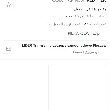
AED 44
≈ €10,400
PLN 44,700
رة لنقل الخيول
حالة المركبة
جديد
المحاور
2
عدد رؤوس الخيول
2
ولندا، PIEKARZEW
LIDER Trailers – przyczepy samochodowe Ple