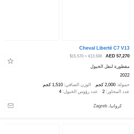
Cheval Liberté C7
AED 57
≈ $15,570
€13,500
رة لنقل الخيول
ة
2,000 كجم
الوزن الصافي
1,510 كجم
المحاور
2
عدد رؤوس الخيول
4
رواتيا، Zagreb