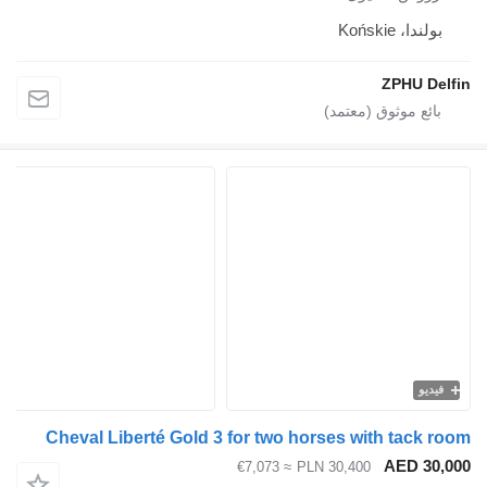
ولندا، Końskie
ZPHU De
يديو
Cheval Liberté Gold 3 for two horses with tack 
AED 30
≈ €7,073
PLN 30,400