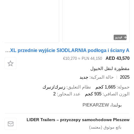
يديو
Cheval Liberté CL-01C TOURING XL przednie wyjście SIODLARNIA podłoga i ściany A
AED 43
≈ €10,270
PLN 44,150
رة لنقل الخيول
حالة المركبة
جديد
ة
1,665 كجم
نظام التعليق
زنبرك/زنبرك
ن الصافي
935 كجم
عدد المحاور
2
ولندا، PIEKARZEW
LIDER Trailers – przyczepy samochodowe Ple