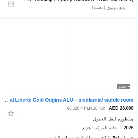
يديو
Cheval Liberté Gold Origins ALU + siodlarnia/ saddle room
AED 28
≈ €6,620
PLN 28,460
رة لنقل الخيول
حالة المركبة
جديد
ة
1,250 كجم
نظام التعليق
التوائية