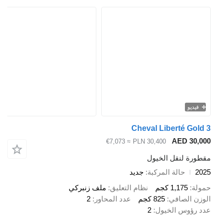
يديو
Cheval Liberté Go
AED 30
≈ €7,073
PLN 30,400
رة لنقل الخيول
حالة المركبة
جديد
ة
1,175 كجم
نظام التعليق
ملف زنبركي
ن الصافي
825 كجم
عدد المحاور
2
رؤوس الخيول
2