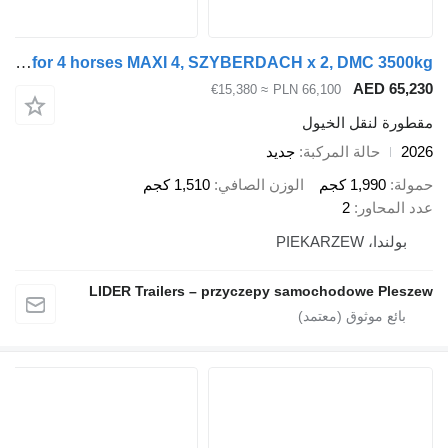
Cheval Liberté CL-90SSa trailer for 4 horses MAXI 4, SZYBERDACH x 2, DMC 3500kg
AED 65
≈ €15,380
PLN 66,100
رة لنقل الخيول
حالة المركبة
جديد
ة
1,990 كجم
الوزن الصافي
1,510 كجم
المحاور
2
ولندا، PIEKARZEW
LIDER Trailers – przyczepy samochodowe Ple