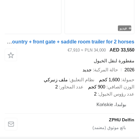
يديو
Cheval Liberté Touring Country + front gate + saddle room trailer for 2 horses
AED 33
≈ €7,910
PLN 34,000
رة لنقل الخيول
حالة المركبة
جديد
ة
1,600 كجم
نظام التعليق
ملف زنبركي
ن الصافي
900 كجم
عدد المحاور
2
رؤوس الخيول
2
ولندا، Końskie
ZPHU De