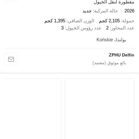
رة لنقل الخيول
حالة المركبة
جديد
ة
2,105 كجم
الوزن الصافي
1,395 كجم
المحاور
2
عدد رؤوس الخيول
3
ولندا، Końskie
ZPHU De