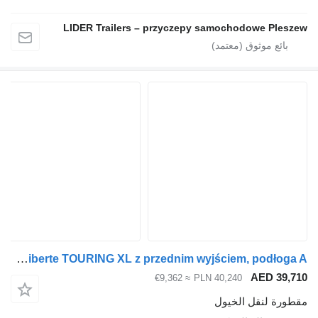
LIDER Trailers – przyczepy samochodowe Ple
Cheval Liberté CL-02SS Cheval Liberte TOURING XL z przednim wyjściem, podłoga A
AED 39
≈ €9,362
PLN 40,240
رة لنقل الخيول