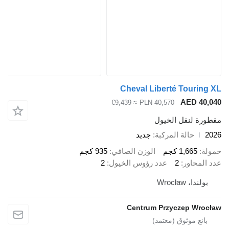
Cheval Liberté Tourin
AED 40
≈ €9,439
PLN 40,570
رة لنقل الخيول
حالة المركبة
جديد
ة
1,665 كجم
الوزن الصافي
935 كجم
المحاور
2
عدد رؤوس الخيول
2
ولندا، Wrocław
Centrum Przyczep Wro