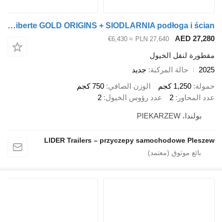
Cheval Liberté CL-14SS Cheval Liberte GOLD ORIGINS + SIODLARNIA podłoga i ścian
AED 27
≈ €6,430
PLN 27,640
رة لنقل الخيول
حالة المركبة
جديد
ة
1,250 كجم
الوزن الصافي
750 كجم
المحاور
2
عدد رؤوس الخيول
2
ولندا، PIEKARZEW
LIDER Trailers – przyczepy samochodowe Ple