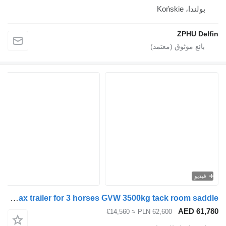
ولندا، Końskie
ZPHU De
يديو
Cheval Liberté Maxi 3 Minimax trailer for 3 horses GVW 3500kg tack room saddle
AED 61
≈ €14,560
PLN 62,600