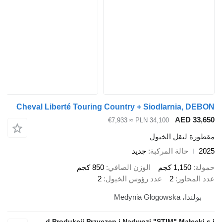
Cheval Liberté Touring Country + Siodlarnia, D
AED 33
≈ €7,933
PLN 34,100
رة لنقل الخيول
حالة المركبة
جديد
ة
1,150 كجم
الوزن الصافي
850 كجم
المحاور
2
عدد رؤوس الخيول
2
ولندا، Medynia Głogowska
Zakład Produkcji Przyczep i Nadwozi "STIM" Małecki s.j.