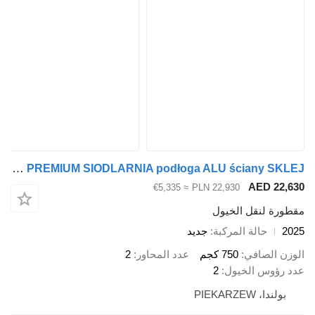
Cheval Liberté CL-15BS GOLD ORIGINS PREMIUM SIODLARNIA podłoga ALU ściany SKLEJ
AED 22
≈ €5,335
PLN 22,930
رة لنقل الخيول
حالة المركبة
جديد
ن الصافي
750 كجم
عدد المحاور
2
رؤوس الخيول
2
ولندا، PIEKARZEW