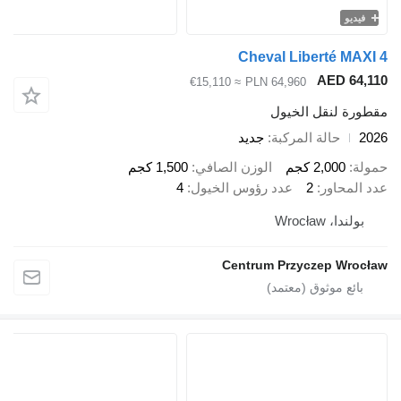
يديو
Cheval Liberté MA
AED 64
≈ €15,110
PLN 64,960
رة لنقل الخيول
حالة المركبة
جديد
ة
2,000 كجم
الوزن الصافي
1,500 كجم
المحاور
2
عدد رؤوس الخيول
4
ولندا، Wrocław
Centrum Przyczep Wro