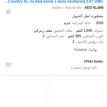
Cheval Liberté Touring Country XL na dwa konie z dużą siodlarnią 2.6T DMC
AED 41
≈ €9,864
PLN 42,400
رة لنقل الخيول
حالة المركبة
جديد
ة
1,645 كجم
نظام التعليق
ملف زنبركي
ن الصافي
955 كجم
عدد المحاور
2
رؤوس الخيول
2
ولندا، Końskie
ZPHU De