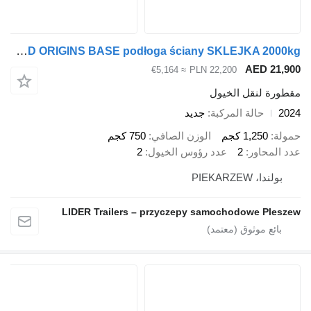
Cheval Liberté CL-18SSS GOLD ORIGINS BASE podłoga ściany SKLEJKA 2000kg
AED 21
≈ €5,164
PLN 22,200
رة لنقل الخيول
حالة المركبة
جديد
ة
1,250 كجم
الوزن الصافي
750 كجم
المحاور
2
عدد رؤوس الخيول
2
ولندا، PIEKARZEW
LIDER Trailers – przyczepy samochodowe Ple