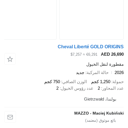
Cheval Liberté GOLD ORI
AED 26
≈ $7,257
€6,291
رة لنقل الخيول
حالة المركبة
جديد
ة
1,250 كجم
الوزن الصافي
750 كجم
المحاور
2
عدد رؤوس الخيول
2
ولندا، Gietrzwałd
MAZZO - Maciej Kubi