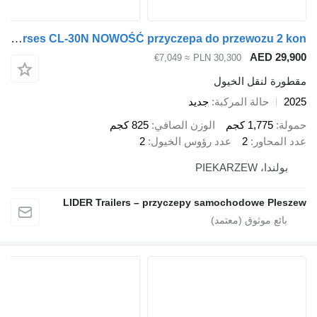
Cheval Liberté Trailer for two horses CL-30N NOWOŚĆ przyczepa do przewozu 2 kon
AED 29
≈ €7,049
PLN 30,300
رة لنقل الخيول
حالة المركبة
جديد
ة
1,775 كجم
الوزن الصافي
825 كجم
المحاور
2
عدد رؤوس الخيول
2
ولندا، PIEKARZEW
LIDER Trailers – przyczepy samochodowe Ple