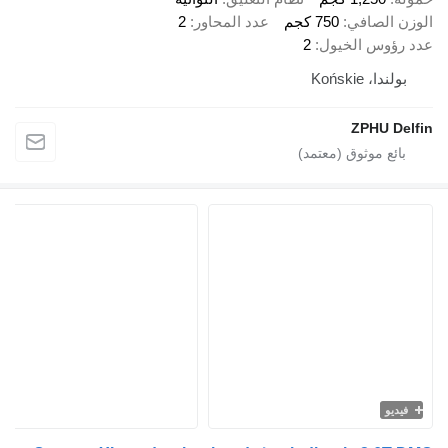
ن الصافي
750 كجم
عدد المحاور
2
رؤوس الخيول
2
ولندا، Końskie
ZPHU De
يديو