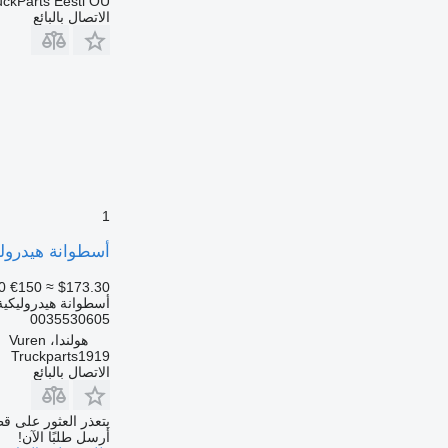
uckParts Eesti OÜ
الاتصال بالبائع
1
أسطوانة هيدروليكية Benz MB Hydraulic System Kantelcilinder MP4 0035530605
0
€150
≈ $173.30
أسطوانة هيدروليكية
0035530605
هولندا، Vuren
Truckparts1919
الاتصال بالبائع
يتعذر العثور على قط
أرسل طلبًا الآن!