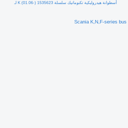
أسطوانة هيدروليكية تكنوماتيك سلسلة K (01.06-) 1535623 لـ