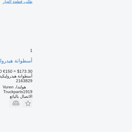
طلب قطعة الغيار
1
أسطوانة هيدروليكية draulic System Kantelcilinder XF 105 2163829
0
€150
≈ $173.30
أسطوانة هيدروليكية
2163829
هولندا، Vuren
Truckparts1919
الاتصال بالبائع