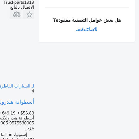
Truckparts1919
الاتصال بالبائع
هل بعض عوامل التصفية مفقودة؟
اقتراح تغيير
لـ السيارات القاطرة rcedes-Benz Econic (1998-2014
4
أسطوانة هيدروليكية Weber اقتصادي 1828 (01.98-) 9575530005 لـ السيارات القاطرة 98-2014
0
€49.19
≈ $56.83
أسطوانة هيدروليكية
9575530005 A9575530005
بنزين
إستونيا، Tallinn