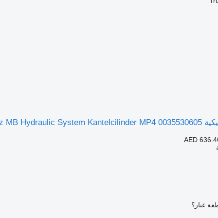
Tr
Mercedes- لـ الشاحنات
AED 636.4
عة غيار؟