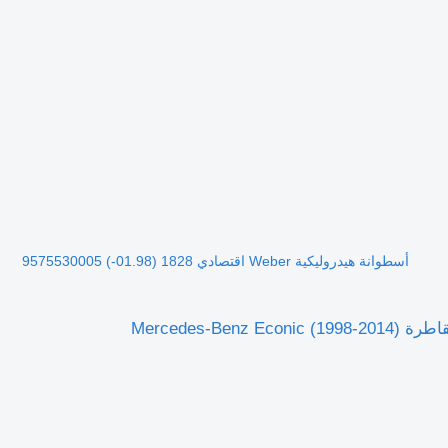
أسطوانة هيدروليكية Weber اقتصادي 1828 (01.98-) 9575530005