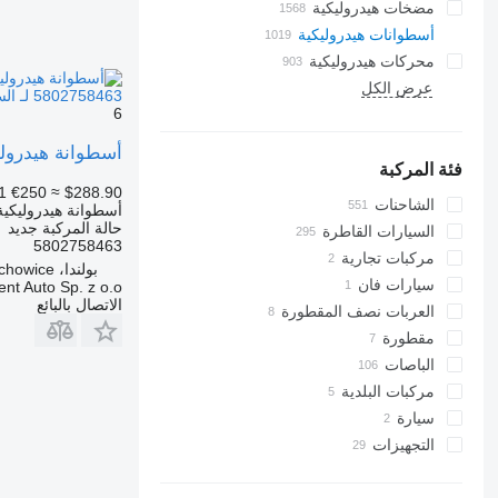
مضخات هيدروليكية
أسطوانات هيدروليكية
محركات هيدروليكية
عرض الكل
5802758463 لـ السيارات القاطرة IVECO S-WAY X-WAY
6
أسطوانة هيدروليكية 5802758463 لـ السيارات القاطرة AY
فئة المركبة
1
€250
≈ $288.90
الشاحنات
أسطوانة هيدروليكية
حالة المركبة
جديد
السيارات القاطرة
5802758463
مركبات تجارية
بولندا، Prochowice
سيارات فان
ent Auto Sp. z o.o.
الاتصال بالبائع
العربات نصف المقطورة
مقطورة
الباصات
مركبات البلدية
سيارة
آليات التنظيف وجمع النفايات من
الشوارع
التجهيزات
سيارة بلدية
سيارات كنس الشوارع
التجهيزات للشاحنات
شاحنات جمع ونقل النفايات