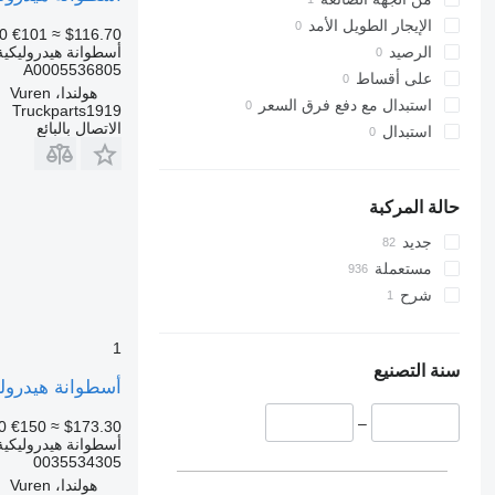
الإيجار الطويل الأمد
0
€101
≈ $116.70
أسطوانة هيدروليكية
الرصيد
A0005536805
على أقساط
هولندا، Vuren
استبدال مع دفع فرق السعر
Truckparts1919
الاتصال بالبائع
استبدال
حالة المركبة
جديد
مستعملة
شرح
1
سنة التصنيع
أسطوانة هيدروليكية cedes-Benz MB Hydraulic System Kantelcilinder MP4 0035534305
–
0
€150
≈ $173.30
أسطوانة هيدروليكية
0035534305
هولندا، Vuren