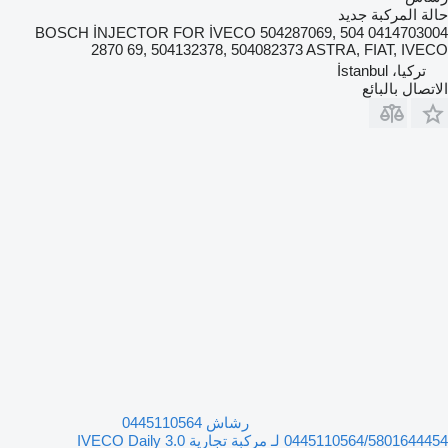
حالة المركبة
جديد
0414703004 BOSCH İNJECTOR FOR İVECO 504287069, 504
2870 69, 504132378, 504082373 ASTRA, FIAT, IVECO
تركيا، İstanbul
الاتصال بالبائع
رشاش 0445110564
0445110564/5801644454 لـ مركبة تجارية IVECO Daily 3.0