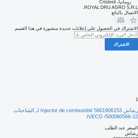
رومانيا، Cristesti
ROYAL DRU AGRO S.R.L.
الاتصال بالبائع
الاشتراك في الحصول على إعلانات جديدة منشورة في هذا القسم
الاشتراك
1
رشاش Injector de combustibil 5801906153 لـ الشاحنات
IVECO /500060566-12
السعر عند الطلب
رشاش