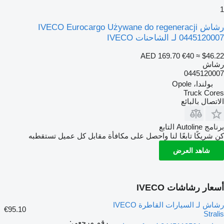
1
رشاش IVECO Eurocargo Używane do regeneracji
0445120007 لـ الشاحنات IVECO
AED 169.70
€40
≈ $46.22
رشاش
0445120007
بولندا، Opole
Truck Cores
الاتصال بالبائع
برنامج Autoline التابع
كن شريكًا تابعًا لنا واحصل على مكافأة مقابل كل عميل تستقطبه
شاهد العرض
أسعار رشاشات IVECO
رشاش لـ السيارات القاطرة IVECO
€95.10
Stralis
رقم مرجعي: