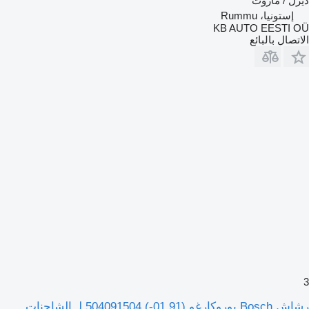
ديزل / مازوت
إستونيا، Rummu
KB AUTO EESTI OÜ
الاتصال بالبائع
3
رشاش Bosch يوروكارغو (01.91-) 504091504 لـ الشاحنات