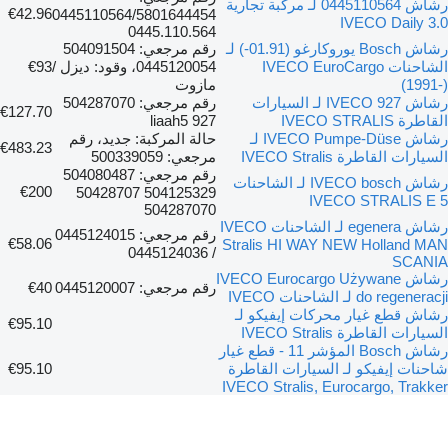
رشاش 0445110564 لـ مركبة تجارية
€42.96
0445110564/5801644454
IVECO Daily 3.0
0445.110.564
رشاش Bosch يوروكارغو (01.91-) لـ
رقم مرجعي: 504091504
الشاحنات IVECO EuroCargo
0445120054، وقود: ديزل /
€93
(1991-)
مازوت
رشاش IVECO 927 لـ السيارات
رقم مرجعي: 504287070
€127.70
القاطرة IVECO STRALIS
927 liaah5
رشاش IVECO Pumpe-Düse لـ
حالة المركبة: جديد، رقم
€483.23
السيارات القاطرة IVECO Stralis
مرجعي: 500339059
رقم مرجعي: 504080487
رشاش IVECO bosch لـ الشاحنات
€200
504125329 50428707
IVECO STRALIS E 5
504287070
رشاش egenera لـ الشاحنات IVECO
رقم مرجعي: 0445124015
€58.06
Stralis HI WAY NEW Holland MAN
/ 0445124036
SCANIA
رشاش IVECO Eurocargo Używane
رقم مرجعي: 0445120007
€40
do regeneracji لـ الشاحنات IVECO
رشاش قطع غيار محركات إيفيكو لـ
€95.10
السيارات القاطرة IVECO Stralis
رشاش Bosch المؤشر 11 - قطع غيار
شاحنات إيفيكو لـ السيارات القاطرة
€95.10
IVECO Stralis, Eurocargo, Trakker