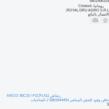
5801906153
رومانيا، Cristesti
ROYAL DRU AGRO S.R.L.
الاتصال بالبائع
رشاش IVECO 35C15 / F1CFL411
حاقن وقود للحقن المباشر 5801644454 لـ الشاحنات
5