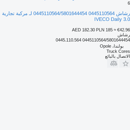
6
رشاش 0445110564 0445110564/5801644454 لـ مركبة تجارية
IVECO Daily 3.0
AED 182.30
PLN 185
≈ €42.96
رشاش
0445110564/5801644454 0445.110.564
بولندا، Opole
Truck Cores
الاتصال بالبائع