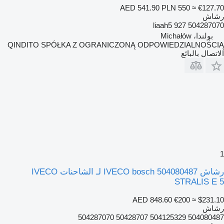
AED 541.90
PLN 550
≈ €127.70
رشاش
504287070 927 liaah5
بولندا، Michałów
QINDITO SPÓŁKA Z OGRANICZONĄ ODPOWIEDZIALNOŚCIĄ
الاتصال بالبائع
1
رشاش IVECO bosch 504080487 لـ الشاحنات IVECO
STRALIS E 5
AED 848.60
€200
≈ $231.10
رشاش
504080487 504125329 50428707 504287070