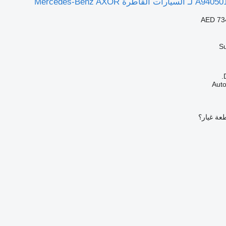
AED 73
عة غيار؟