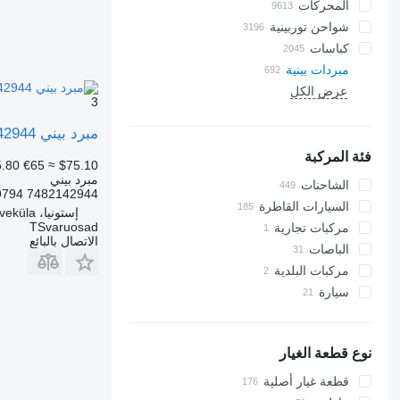
المحركات
شواحن توربينية
كباسات
مبردات بينية
عرض الكل
3
مبرد بيني Volvo Intercooler radiator 7482142944 لـ السيارات القاطرة Volvo FL-240
فئة المركبة
.80
€65
≈ $75.10
مبرد بيني
الشاحنات
7482142944 7420809794, 5001873750, 5001873754, 7482142855, 20810103, 20828126, 85003061, 85006666,...
السيارات القاطرة
إستونيا، Kõrveküla
TSvaruosad
مركبات تجارية
الاتصال بالبائع
الباصات
مركبات البلدية
سيارة
آليات الإسعاف والإنقاذ والإطفاء
سيارة بلدية
مركبات برمائية لكل أنواع الطرق
معدات المرافق العامة
نوع قطعة الغيار
قطعة غيار أصلية