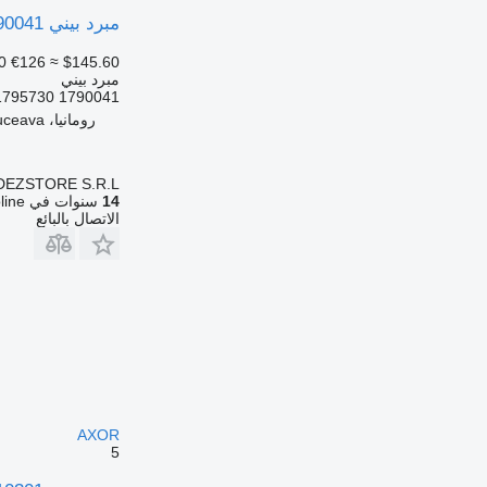
مبرد بيني 1790041 لـ السيارات القاطرة Scania MODEL R
0
€126
≈ $145.60
مبرد بيني
1790041 1795730
رومانيا، Suceava
DEZSTORE S.R.L.
14
سنوات في Autoline
الاتصال بالبائع
AXOR
5