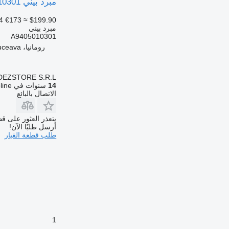
مبرد بيني A9405010301 لـ السيارات القاطرة Mercedes-Benz AXOR
4
€173
≈ $199.90
مبرد بيني
A9405010301
رومانيا، Suceava
DEZSTORE S.R.L.
14
سنوات في Autoline
الاتصال بالبائع
يتعذر العثور على قط
أرسل طلبًا الآن!
طلب قطعة الغيار
1