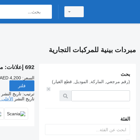
مبردات بينية للمركبات التجارية
692 إعلانات:
مب
بحث
السعر:
 AED 4,200
(رقم مرجعي, الماركة, الموديل, قطع الغيار)
فلتر
ترتيب
:
تاريخ النشر
تاريخ النشر
الأعلى 
الفئة