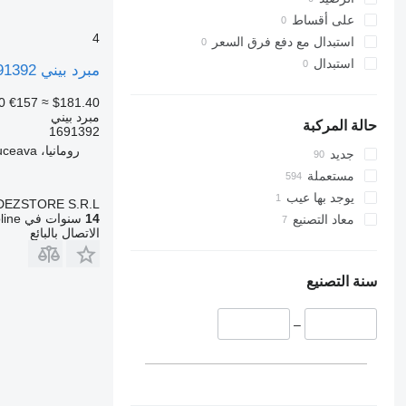
على أقساط
4
استبدال مع دفع فرق السعر
استبدال
مبرد بيني 1691392 لـ السيارات القاطرة DAF XF105
0
€157
≈ $181.40
مبرد بيني
حالة المركبة
1691392
رومانيا، Suceava
جديد
مستعملة
يوجد بها عيب
DEZSTORE S.R.L.
14
سنوات في Autoline
معاد التصنيع
الاتصال بالبائع
سنة التصنيع
–