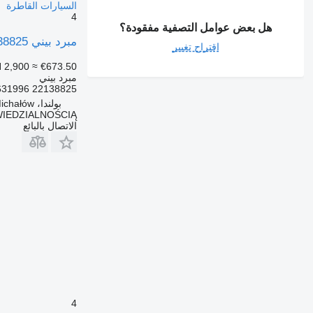
السيارات القاطرة
4
هل بعض عوامل التصفية مفقودة؟
مبرد بيني Volvo KOMPLET CHŁODNIC FH4 22138825 لـ السيارات القاطرة
اقتراح تغيير
 2,900
≈ €673.50
مبرد بيني
22138825 21631996
بولندا، Michałów
IEDZIALNOŚCIĄ
الاتصال بالبائع
4