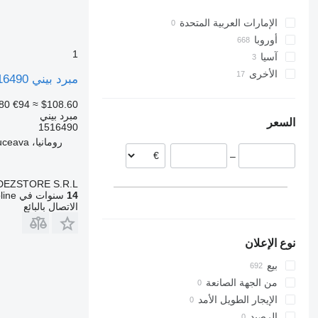
Sprinter
الإمارات العربية المتحدة
Unimog
أوروبا
V-Class
1
آسيا
إسبانيا
Vito
الأخرى
تركيا
رومانيا
مبرد بيني 1516490 لـ السيارات القاطرة Scania
بولندا
أوكرانيا
أوزبكستان
80
€94
≈ $108.60
هولندا
مبرد بيني
السعر
إستونيا
1516490
رومانيا، Suceava
بلجيكا
–
ليتوانيا
ألمانيا
DEZSTORE S.R.L.
عرض الكل
14
سنوات في Autoline
الاتصال بالبائع
نوع الإعلان
بيع
من الجهة الصانعة
الإيجار الطويل الأمد
الرصيد