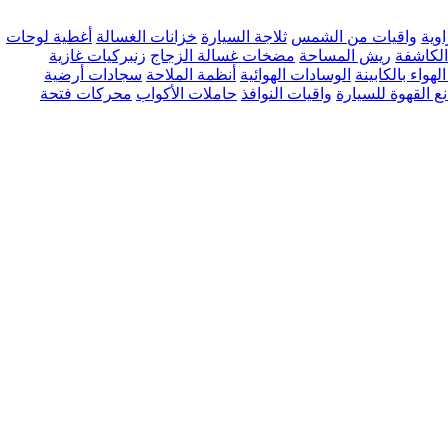
وية
واقيات من الشمس
ثلاجة السيارة
خزانات الغسالة
أغطية لوحات
 الكاشفة
ريش المساحة
مضخات غسالة الزجاج
زنبركيات غازية
الهواء بالكابينة
الوسادات الهوائية
أنظمة الملاحة
سجادات أرضية
ع القهوة للسيارة
واقيات النوافذ
حاملات الأكواب
محركات فتحة