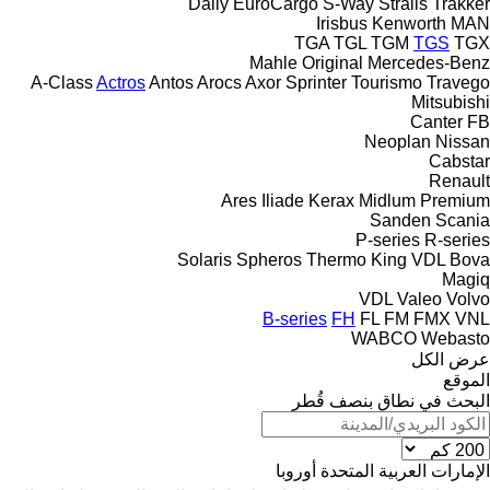
Daily
EuroCargo
S-Way
Stralis
Trakker
Irisbus
Kenworth
MAN
TGA
TGL
TGM
TGS
TGX
Mahle Original
Mercedes-Benz
A-Class
Actros
Antos
Arocs
Axor
Sprinter
Tourismo
Travego
Mitsubishi
Canter
FB
Neoplan
Nissan
Cabstar
Renault
Ares
Iliade
Kerax
Midlum
Premium
Sanden
Scania
P-series
R-series
Solaris
Spheros
Thermo King
VDL Bova
Magiq
VDL
Valeo
Volvo
B-series
FH
FL
FM
FMX
VNL
WABCO
Webasto
عرض الكل
الموقع
البحث في نطاق بنصف قُطر
الإمارات العربية المتحدة
أوروبا