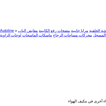
ؤية الخلفية
مرايا جانبية
مضخات رفع الكابينة
مقابض الباب
»
Autoline
المسجل
محركات مساحات الزجاج
ماسكات الماسحات
لوحات الزاوية
ء أخرى في مكيف الهواء