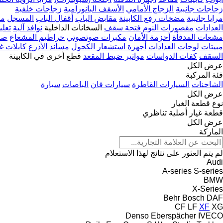
زجاجات جانبية
الزجاج الأمامي
الأسقف البانورامية
زجاجات خلفية
مرايا جانبية
مضخات رفع الكابينة
مقابض الباب
أقفال الباب
المسجل
مح
العدادات
مقصورات النوم
فتحة سقف
السخانات الداخلية
نوافذ آلية
تعلي
مشعات المدفأة
أحزمة الأمان
مكبرات صوتصوتي
خراطيم المشعاع
صم
مبيتات لوحات العدادات
أجهزة استشعار الكحول
مساند الأذرع
كابلات غ
السقف
كفات الدواسات
مواتير ضبط المقعد
قطع أخرى في الكابينة
عرض الكل
فئة المركبة
الشاحنات
السيارات القاطرة
سيارات فان
الباصات
سيارة
عرض الكل
نوع قطعة الغيار
قطعة غيار أصلية
تناظري
عرض الكل
الماركة
لم يتم العثور على نتائج لهذا الاستعلام
Audi
A-series
S-series
BMW
X-Series
Behr
Bosch
DAF
CF
LF
XF
XG
Denso
Eberspächer
IVECO