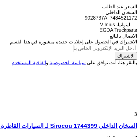
السعر عند الطلب
السخان الداخلي
9028737A, 7484521172
ليتوانيا، Vilnius
EGDA Truckparts
الاتصال بالبائع
الاشتراك في الحصول على إعلانات جديدة منشورة في هذا القسم
الاشتراك
بالنقر هنا، أنت توافق على
سياسة الخصوصية
و
اتفاقية المستخدم
.
3
السخان الداخلي Sirocou 1744399 لـ السيارات القاطرة DAF XF