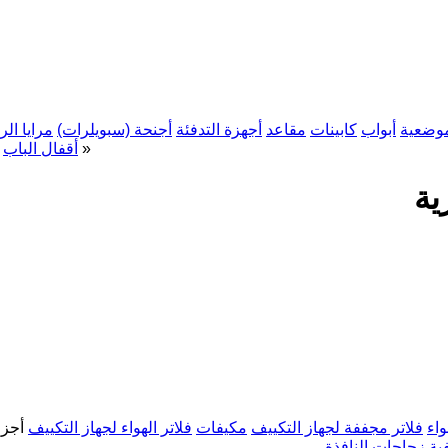
موضعية
أبواب
كابينات
مقاعد
أجهزة التدفئة
أجنحة (سبويلرات)
مرايا الر
»
أقفال الباب
ية
اء
فلاتر مجففة لجهاز التكييف
مكيفات
فلاتر الهواء لجهاز التكييف
أجزا
فية
زجاجات النافذة