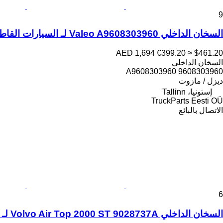
9
السخان الداخلي Valeo A9608303960 لـ السيارات القاطرة Mercedes-Benz Actros MP5 (2019-)
AED 1,694
€399.20
≈ $461.20
السخان الداخلي
A9608303960 9608303960
ديزل / مازوت
إستونيا، Tallinn
TruckParts Eesti OÜ
الاتصال بالبائع
6
السخان الداخلي Volvo Air Top 2000 ST 9028737A لـ السيارات القاطرة