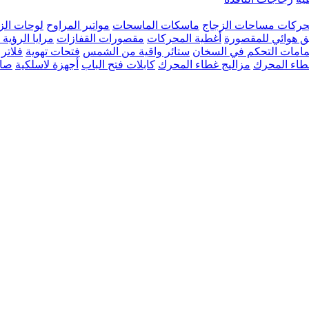
ركات مساحات الزجاج
ماسكات الماسحات
مواتير المراوح
لوحات الزا
ق هوائي للمقصورة
أغطية المحركات
مقصورات القفازات
مرايا الرؤية
امات التحكم في السخان
ستائر واقية من الشمس
فتحات تهوية
فلاتر 
طاء المحرك
مزاليج غطاء المحرك
كابلات فتح الباب
أجهزة لاسلكية
صان