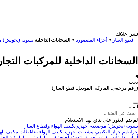
نشر إعلانك
قطع الغيار
»
أجزاء المقصورة
»
السخانات الداخلية
تسوية (تخويش) 
السخانات الداخلية للمركبات التجار
بحث
(رقم مرجعي, الماركة, الموديل, قطع الغيار)
الفئة
لم يتم العثور على نتائج لهذا الاستعلام
تسوية (تخويش) موضعية
أجهزة تكييف الهواء وقطاع الغيار
خراطيم جهاز التكييف
مشعات أجهزة تكييف الهواء
ضاغطات مكيف الهو
أبواب
كابينات
مقاعد
أجهزة التدفئة
أجنحة (سبويلرات)
مرايا الرؤية الخل