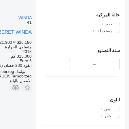
حالة المركبة
WINDA
41
جديد
مستعملة
MBERET WINDA
21,900
≈ $25,150
متساوي الحرارة
سنة التصنيع
2015
315,000 كم
Euro 6
–
القوة
280 حصان (206 kW)
بولندا، Tarnobrzeg
UCK Tarnobrzeg
الاتصال بالبائع
اللون
أبيض
أحمر