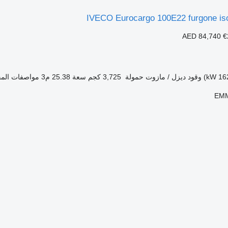
IVECO Eurocargo 100E22 furgone i
AED 84,740
€
وقود
ديزل / مازوت
حمولة
3,725 كجم
سعة
25.38 م3
مواصفات المح
EMM