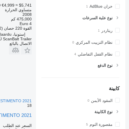
0
€4,999
≈ $5,741
خزان AdBlue
متساوي الحرارة
2008
نوع علبة السرعات
475,000 كم
Euro 4
القوة
220 حصان (162 kW)
ريتاردر
إستونيا، Maardu
 ScanBalt Trailer
نظام التزييت المركزي
الاتصال بالبائع
نظام القفل التفاضلي
نوع الدفع
كابينة
المقود الأيمن
ESTIMENTO 2021
18
نوع الكابينة
TIMENTO 2021
مقصورة النوم
السعر عند الطلب