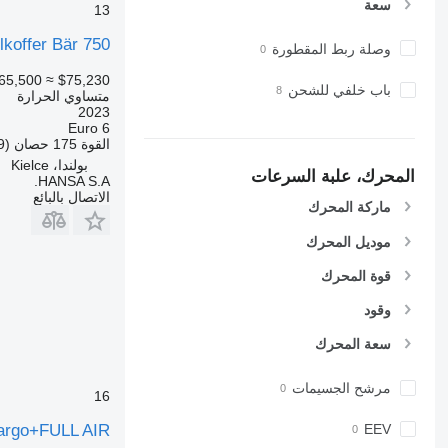
سعة
13
koffer Bär 750
وصلة ربط المقطورة
65,500
≈ $75,230
باب خلفي للشحن
متساوي الحرارة
2023
Euro 6
القوة
175 حصان (129 kW)
بولندا، Kielce
المحرك، علبة السرعات
HANSA S.A.
الاتصال بالبائع
ماركة المحرك
موديل المحرك
قوة المحرك
وقود
سعة المحرك
مرشح الجسيمات
16
argo+FULL AIR
EEV