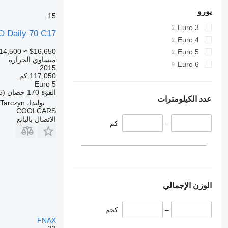
يورو
15
Euro 3
 Daily 70 C17
Euro 4
14,500
≈ $16,650
Euro 5
متساوي الحرارة
Euro 6
2015
117,050 كم
Euro 5
القوة
170 حصان (125 kW)
عدد الكيلومترات
بولندا، Tarczyn
COOLCARS
الاتصال بالبائع
–
كم
الوزن الإجمالي
–
كجم
FNAX