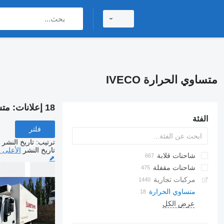
متساوي الحرارة IVECO
18 إعلانات:
متسا
الفئة
فلتر
ترتيب
:
تاريخ النشر
تاريخ النشر
الأعلى 
شاحنات قلابة
⬈
شاحنات مقفلة
مركبات تجارية
متساوي الحرارة
عرض الكل