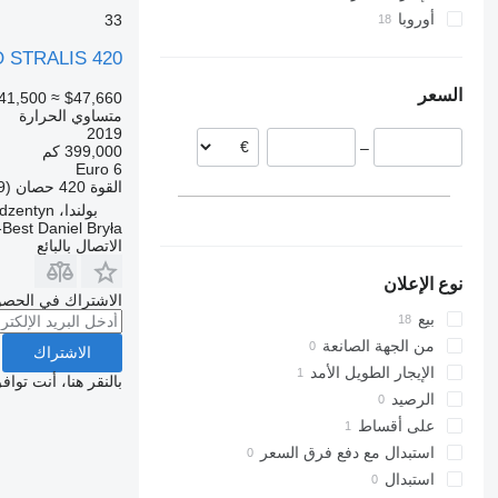
أوروبا
33
بولندا
 STRALIS 420
إيطاليا
السعر
41,500
≈ $47,660
إسبانيا
متساوي الحرارة
إستونيا
2019
–
399,000 كم
التشيك
Euro 6
ليتوانيا
القوة
420 حصان (309 kW)
المجر
بولندا، Bodzentyn
-Best Daniel Bryła
الاتصال بالبائع
نوع الإعلان
الاشتراك في الحصو
بيع
من الجهة الصانعة
الاشتراك
الإيجار الطويل الأمد
بالنقر هنا، أنت توا
الرصيد
على أقساط
استبدال مع دفع فرق السعر
استبدال