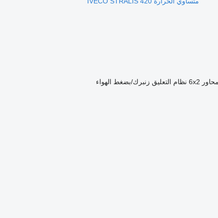
متساوي الحرارة IVECO STRALIS 420
حاور
6x2
نظام التعليق
زنبرك/بضغط الهواء