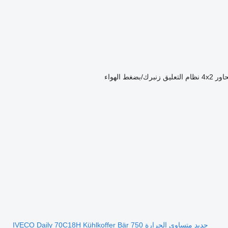
اور
4x2
نظام التعليق
زنبرك/بضغط الهواء
جديد متساوي الحرارة IVECO Daily 70C18H Kühlkoffer Bär 750