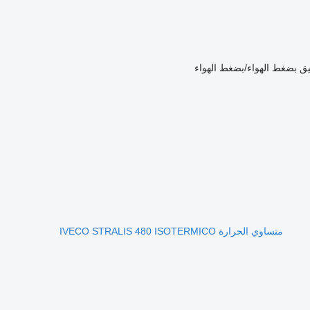
يق
بضغط الهواء/بضغط الهواء
متساوي الحرارة IVECO STRALIS 480 ISOTERMICO