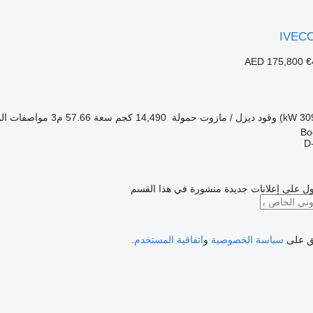
IVECO
AED 175,800
€
وقود
ديزل / مازوت
حمولة
14,490 كجم
سعة
57.66 م3
مواصفات الم
D
ل على إعلانات جديدة منشورة في هذا القسم
فق على
سياسة الخصوصية
و
اتفاقية المستخدم
.