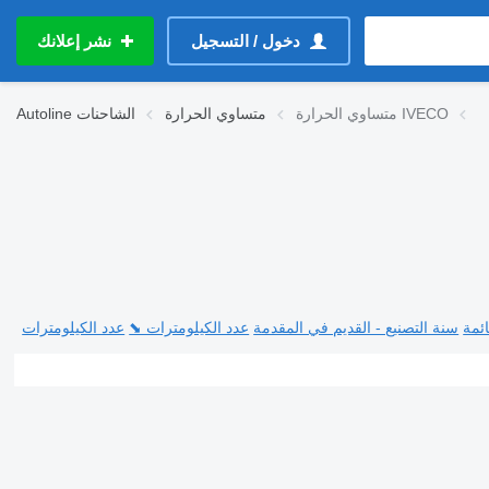
دخول / التسجيل
نشر إعلانك
متساوي الحرارة IVECO
متساوي الحرارة
الشاحنات
Autoline
ئمة
سنة التصنيع - القديم في المقدمة
عدد الكيلومترات ⬊
عدد الكيلومترات