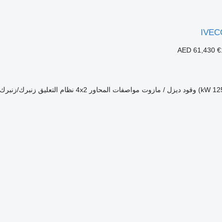
IVECO
AED 61,430
€
وقود
ديزل / مازوت
مواصفات المحاور
4x2
نظام التعليق
زنبرك/زنبرك