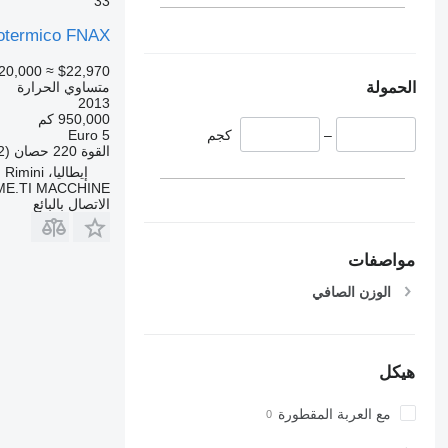
33
sotermico FNAX
20,000
≈ $22,970
الحمولة
متساوي الحرارة
2013
950,000 كم
–
كجم
Euro 5
القوة
220 حصان (162 kW)
إيطاليا، Rimini
E.TI MACCHINE
الاتصال بالبائع
مواصفات
الوزن الصافي
هيكل
مع العربة المقطورة