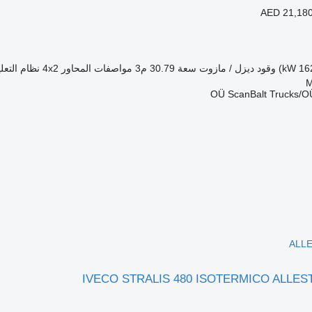
AED 21,18
وقود
ديزل / مازوت
سعة
30.79 م3
مواصفات المحاور
4x2
نظام التعل
OÜ ScanBalt Trucks/OÜ
ALL
IVECO STRALIS 480 ISOTERMICO ALLES