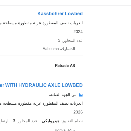
Kässbohrer Lowbed
العربات نصف المقطورة عربة مقطورة مسطحة م
2024
عدد المحاور
3
الدنمارك، Aabenraa
Retrade AS
iler WITH HYDRAULIC AXLE LOWBED
من الجهة الصانعة
العربات نصف المقطورة عربة مقطورة مسطحة م
2026
نظام التعليق
هيدروليكي
عدد المحاور
3
ارتفا
تركيا، Konya