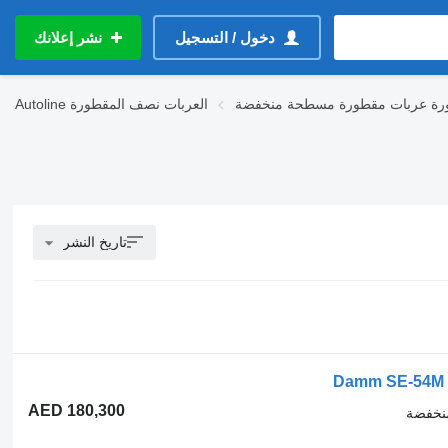
دخول / التسجيل
نشر إعلانك
ورة عربات مقطورة مسطحة منخفضة
العربات نصف المقطورة
Autoline
تاريخ النشر
Damm SE-54M 4
AED 180,300
نخفضة