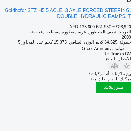
15
Goldhofer STZ-H5 5 ACLE, 3 AXLE FORCED STEERING,
DOUBLE HYDRAULIC RAMPS, T
AED 135,600
€31,950
≈ $36,920
العربات نصف المقطورة عربة مقطورة مسطحة منخفضة
2009
حمولة
64,625 كجم
الوزن الصافي
15,375 كجم
عدد المحاور
5
هولندا، Groot-Ammers
RH Trucks BV
الاتصال بالبائع
بيع ماكينات أم مركبات؟
يمكنك القيام بذلك معنا!
نشر إعلانك