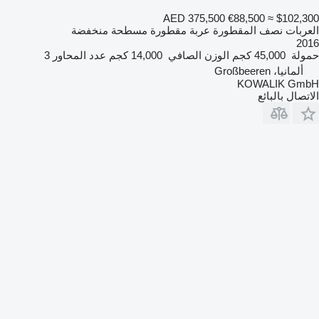
AED 375,500
€88,500
≈ $102,300
العربات نصف المقطورة عربة مقطورة مسطحة منخفضة
2016
حمولة
45,000 كجم
الوزن الصافي
14,000 كجم
عدد المحاور
3
ألمانيا، Großbeeren
KOWALIK GmbH
الاتصال بالبائع