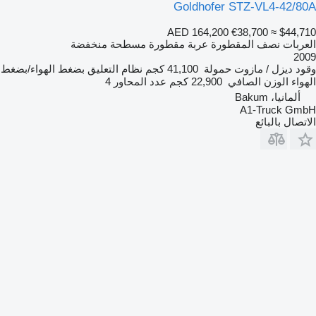
Goldhofer STZ-VL4-42/80A
AED 164,200
€38,700
≈ $44,710
العربات نصف المقطورة عربة مقطورة مسطحة منخفضة
2009
وقود
ديزل / مازوت
حمولة
41,100 كجم
نظام التعليق
بضغط الهواء/بضغط
الهواء
الوزن الصافي
22,900 كجم
عدد المحاور
4
ألمانيا، Bakum
A1-Truck GmbH
الاتصال بالبائع