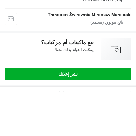
Transport Żwirownia Mirosław Marciński
بيع ماكينات أم مركبات؟
يمكنك القيام بذلك معنا!
نشر إعلانك