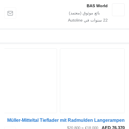
BAS World
22
سنوات في Autoline
Müller-Mitteltal Tieflader mit Radmulden Langerampen
AED 76,370
≈ $20,800
€18,000