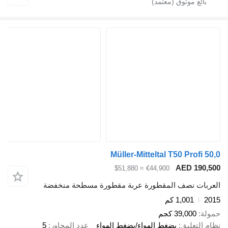
Müller-Mitteltal T50 Profi 50,0
AED 190,500
≈ $51,880
€44,900
العربات نصف المقطورة عربة مقطورة مسطحة منخفضة
2015
1,001 كم
حمولة
39,000 كجم
نظام التعليق
بضغط الهواء/بضغط الهواء
عدد المحاور
5