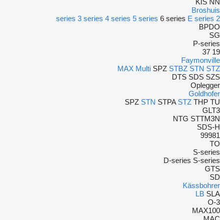
KIS
NN
Broshuis
3 series
4 series
5 series
6 series
E series
2 series
BPDO
SG
P-series
37
19
Faymonville
MAX
Multi
SPZ
STBZ
STN
STZ
DTS
SDS
SZS
Oplegger
Goldhofer
SPZ
STN
STPA
STZ
THP
TU
GLT3
NTG
STTM3N
SDS-H
99981
TO
S-series
D-series
S-series
GTS
SD
Kässbohrer
LB
SLA
O-3
MAX100
MAC