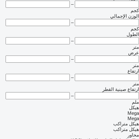
–
كجم
الوزن الإجمالي
–
كجم
الطول
–
متر
عرض
–
متر
ارتفاع
–
متر
ارتفاع صينية القطر
–
ملم
هيكل
Mega
Mega
هيكل متراكب
هيكل متراكب
محاور