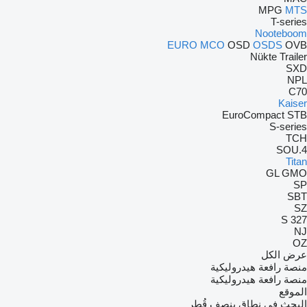
MPG
MTS
T-series
Nooteboom
EURO
MCO
OSD
OSDS
OVB
Nükte Trailer
SXD
NPL
C70
Kaiser
EuroCompact
STB
S-series
TCH
4.SOU
Titan
GL
GMO
SP
SBT
SZ
S 327
NJ
OZ
عرض الكل
منصة رافعة هيدروليكية
منصة رافعة هيدروليكية
الموقع
البحث في نطاق بنصف قُطر