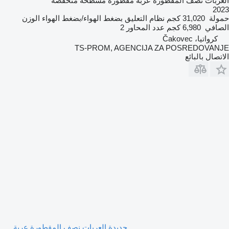
العربات نصف المقطورة عربة مقطورة مسطحة منخفضة
2023
حمولة
31,020 كجم
نظام التعليق
بضغط الهواء/بضغط الهواء
الوزن
الصافي
6,980 كجم
عدد المحاور
2
كرواتيا، Čakovec
TS-PROM, AGENCIJA ZA POSREDOVANJE
الاتصال بالبائع
جديدة العربات نصف المقطورة عربة