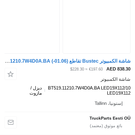
شاشة الكمبيوتر Bustec تقاطع (01.06-) BT519.11210.7W4D0A.BA لـ الباصات Irisbus Arway, Crossway, Crealis, Magelys, Proway, Daily Tourys (2006-)
AED
≈ $228.30
€197.60
مبيوتر
BT519.11210.7W4D0A.BA LED19
ديزل /
LE
مازوت
Tallinn
TruckParts 