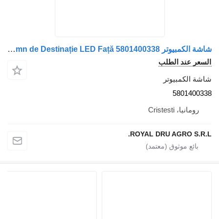
شاشة الكمبيوتر Semn de Destinație LED Față 5801400338 لـ الباصات Irisbus
د الطلب
مبيوتر
580
Cristes
ROYAL DRU AGRO