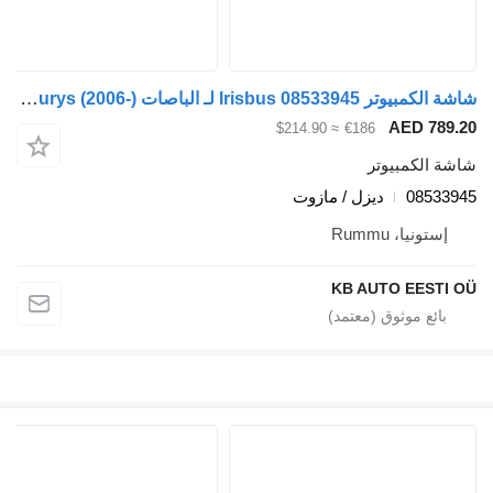
شاشة الكمبيوتر Irisbus 08533945 لـ الباصات Irisbus Arway, Crossway, Crealis, Magelys, Proway, Daily Tourys (2006-)
AED
≈ $214.90
€186
مبيوتر
0
ديزل / مازوت
 Rummu
KB AUTO E