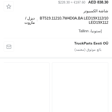
AED
≈ $228.30
€197.60
مبيوتر
BT519.11210.7W4D0A.BA LED19
ديزل /
LE
مازوت
Tallinn
TruckParts 