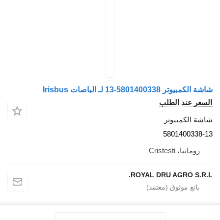
-13 لـ الباصات Irisbus
د الطلب
مبيوتر
58014
Cristes
ROYAL DRU AGRO