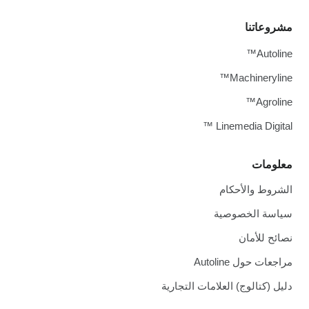
تنا
A
Machin
A
Linemedia D
ت
والأحكام
الخصوصية
أمان
 Autoline
الوج) العلامات التجارية