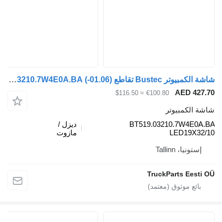
شاشة الكمبيوتر Bustec تقاطع (01.06-) BT519.03210.7W4E0A.BA لـ الباصات Irisbus Arway, Crossway, Crealis, Magelys, Proway, Daily Tourys (2006-)
AED
≈ $116.50
€100.80
مبيوتر
BT519.03210.7W
ديزل /
LED1
مازوت
Tallinn
TruckParts 