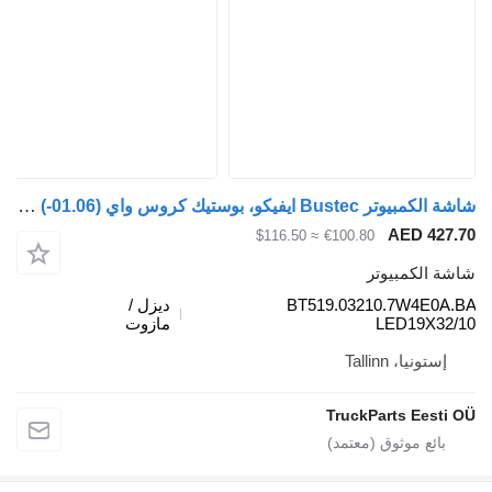
شاشة الكمبيوتر Bustec ايفيكو، بوستيك كروس واي (01.06-) BT519.03210.7W4E0A.BA لـ الباصات Irisbus Arway, Crossway, Crealis, Magelys, Proway, Daily Tourys (2006-)
AED
≈ $116.50
€100.80
مبيوتر
BT519.03210.7W
ديزل /
LED1
مازوت
Tallinn
TruckParts 