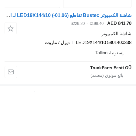
شاشة الكمبيوتر Bustec تقاطع (01.06-) LED19X144/10 لـ الباصات Irisbus Arway, Crossway, Crealis, Magelys, Proway, Daily Tourys (2006-)
AED
≈ $229.20
€198.40
مبيوتر
LED19X144/10 580
ديزل / مازوت
Tallinn
TruckParts 