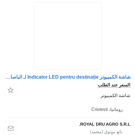
شاشة الكمبيوتر Indicator LED pentru destinație لـ الباصات Irisbus Bustec
د الطلب
مبيوتر
Cristes
ROYAL DRU AGRO