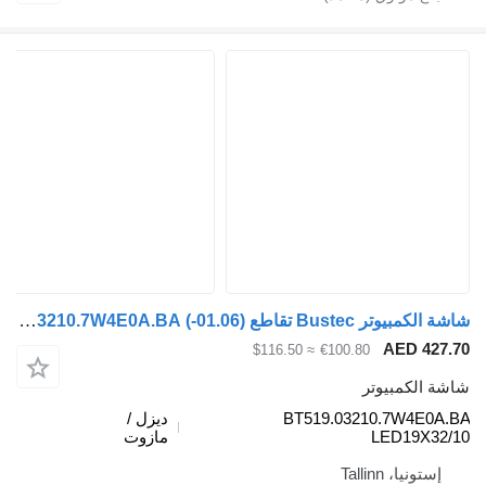
شاشة الكمبيوتر Bustec تقاطع (01.06-) BT519.03210.7W4E0A.BA لـ الباصات Irisbus Arway, Crossway, Crealis, Magelys, Proway, Daily Tourys (2006-)
AED
≈ $116.50
€100.80
مبيوتر
BT519.03210.7W
ديزل /
LED1
مازوت
Tallinn