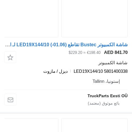
شاشة الكمبيوتر Bustec تقاطع (01.06-) LED19X144/10 لـ الباصات Irisbus Arway, Crossway, Crealis, Magelys, Proway, Daily Tourys (2006-)
AED
≈ $229.20
€198.40
مبيوتر
LED19X144/10 580
ديزل / مازوت
Tallinn
TruckParts 