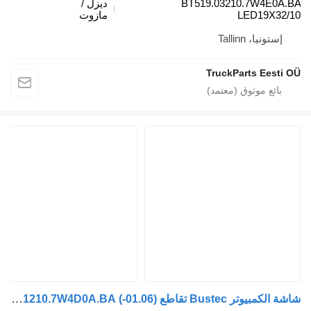
BT519.03210.7W
ديزل /
LED1
مازوت
Tallinn
TruckParts 
شاشة الكمبيوتر Bustec تقاطع (01.06-) BT519.11210.7W4D0A.BA لـ الباصات Irisbus Arway, Crossway, Crealis, Magelys, Proway, Daily Tourys (2006-)