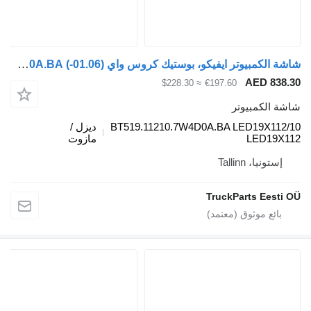
شاشة الكمبيوتر ايفيكو، بوستيك كروس واي (01.06-) BT519.11210.7W4D0A.BA لـ الباصات Irisbus Arway, Crossway, Crealis, Magelys, Proway, Daily Tourys (2006-)
AED
≈ $228.30
€197.60
مبيوتر
BT519.11210.7W4D0A.BA LED19
ديزل /
LE
مازوت
Tallinn
TruckParts 