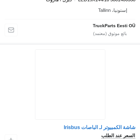
Tallinn
TruckParts 
وتر لـ الباصات Irisbus
د الطلب