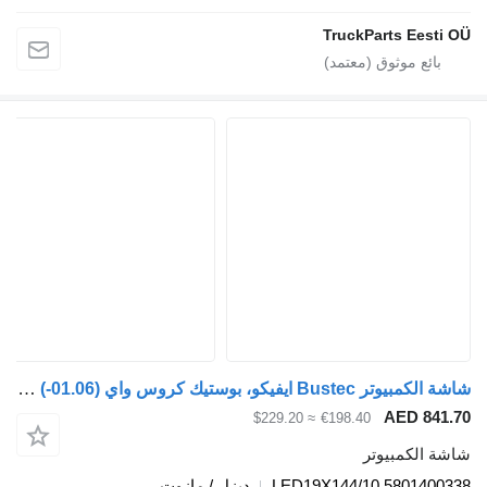
TruckParts 
شاشة الكمبيوتر Bustec ايفيكو، بوستيك كروس واي (01.06-) LED19X144/10 لـ الباصات Irisbus Arway, Crossway, Crealis, Magelys, Proway, Daily Tourys (2006-)
AED
≈ $229.20
€198.40
مبيوتر
LED19X144/10 580
ديزل / مازوت