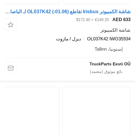
شاشة الكمبيوتر Irisbus تقاطع (01.06-) OL037K42 لـ الباصات Irisbus Arway, Crossway, Crealis, Magelys, Proway, Daily Tourys (2006-)
≈ $172.40
€149.20
مبيوتر
OL037K42 I
ديزل / مازوت
Tallinn
TruckParts 