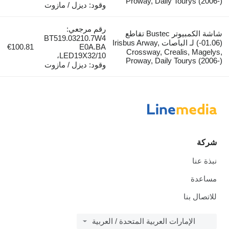
Proway, Daily Toury
وقود: ديزل / مازوت
رقم مرجعي:
شاشة الكمبيوتر Bustec تقاطع
BT519.03210.7W4
(01.06-) لـ الباصات Irisbus Arway,
€100.81
E0A.BA
Crossway, Crealis,
LED19X32/10،
Proway, Daily Toury
وقود: ديزل / مازوت
بنا
لإمارات العربية المتحدة / العربية