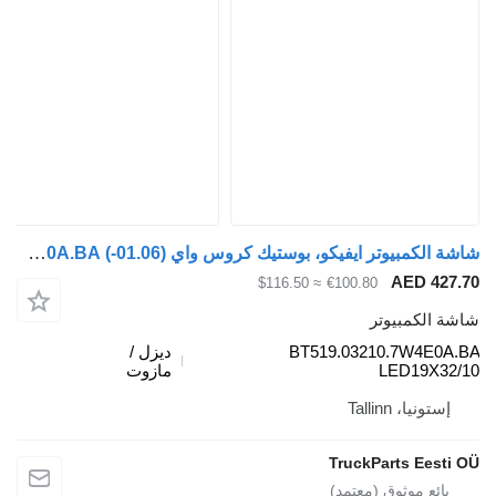
شاشة الكمبيوتر ايفيكو، بوستيك كروس واي (01.06-) BT519.03210.7W4E0A.BA لـ الباصات Irisbus Arway, Crossway, Crealis, Magelys, Proway, Daily Tourys (2006-)
AED
≈ $116.50
€100.80
مبيوتر
BT519.03210.7W
ديزل /
LED1
مازوت
Tallinn
TruckParts 