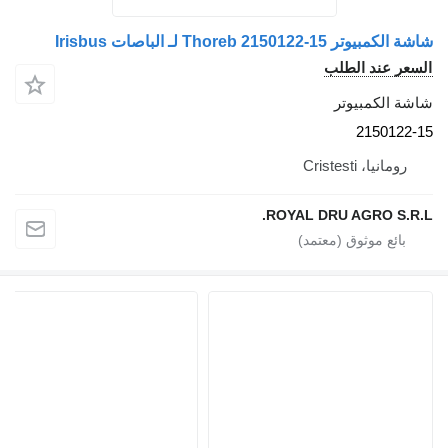
Thore لـ الباصات Irisbus
د الطلب
مبيوتر
21
Cristes
ROYAL DRU AGRO