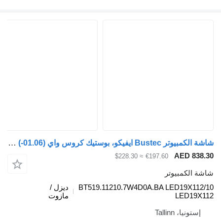
شاشة الكمبيوتر Bustec ايفيكو، بوستيك كروس واي (01.06-) BT519.11210.7W4D0A.BA لـ الباصات Irisbus Arway, Crossway, Crealis, Magelys, Proway, Daily Tourys (2006-)
AED
≈ $228.30
€197.60
مبيوتر
BT519.11210.7W4D0A.BA LED19
ديزل /
LE
مازوت
Tallinn