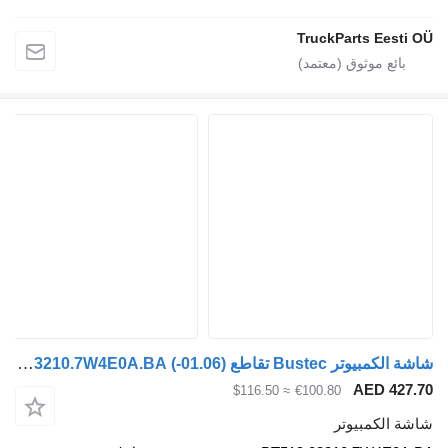
TruckParts 
شاشة الكمبيوتر Bustec تقاطع (01.06-) BT519.03210.7W4E0A.BA لـ الباصات Irisbus Arway, Crossway, Crealis, Magelys, Proway, Daily Tourys (2006-)
AED
≈ $116.50
€100.80
مبيوتر