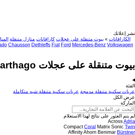
نشر إعلانك
الكارافانات
»
بيوت متنقلة على عجلات
كارافانات
منازل متنقلة
المنا
ado
Chausson
Dethleffs
Fiat
Ford
Mercedes-Benz
Volkswagen
بيوت متنقلة على عجلات Carthago
الفئة
عربات سكنية متنقلة مدمجة
عربات سكنية متنقلة شبه متكاملة
عرض الكل
الماركة
لم يتم العثور على نتائج لهذا الاستعلام
Across
Adria
Compact
Coral
Matrix
Sonic
Twin
Affinity
Ahorn
Benimar
Bürstner