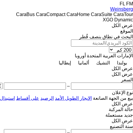
FL
FM
Weinsberg
CaraBus
CaraCompact
CaraHome
CaraSuite
CaraTour
XGO Dynamic
عرض الكل
الموقع
البحث في نطاق بنصف قُطر
الإمارات العربية المتحدة
أوروبا
بولندا
التشيك
ألمانيا
إيطاليا
عرض الكل
عرض الكل
السعر
–
نوع الإعلان
بيع
من الجهة الصانعة
الإيجار الطويل الأمد
الرصيد
على أقساط
استبدال
عرض الكل
حالة المركبة
جديد
مستعملة
عرض الكل
سنة التصنيع
–