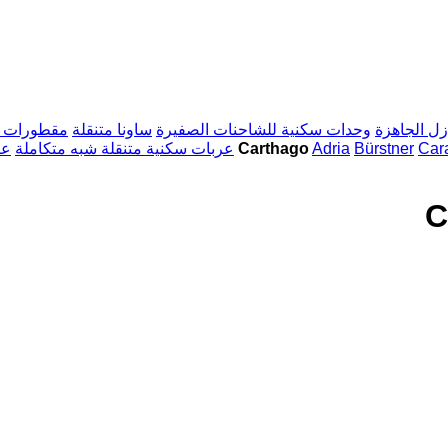
زل الجاهزة
وحدات سكنية للشاحنات الصفيرة
ساونا متنقلة
مقطورات ا
Car
Bürstner
Adria
بيوت متنقلة على عجلات Carthago
عربات سكنية متنقلة شبه متكاملة
عر