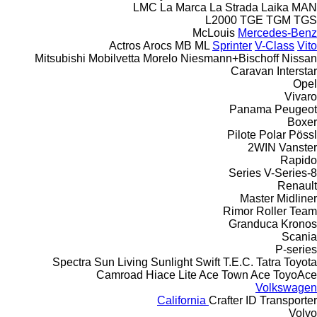
LMC
La Marca
La Strada
Laika
MAN
L2000
TGE
TGM
TGS
McLouis
Mercedes-Benz
Actros
Arocs
MB
ML
Sprinter
V-Class
Vito
Mitsubishi
Mobilvetta
Morelo
Niesmann+Bischoff
Nissan
Caravan
Interstar
Opel
Vivaro
Panama
Peugeot
Boxer
Pilote
Polar
Pössl
2WIN
Vanster
Rapido
V-Series
8-Series
Renault
Master
Midliner
Rimor
Roller Team
Granduca
Kronos
Scania
P-series
Spectra
Sun Living
Sunlight
Swift
T.E.C.
Tatra
Toyota
Camroad
Hiace
Lite Ace
Town Ace
ToyoAce
Volkswagen
California
Crafter
ID
Transporter
Volvo