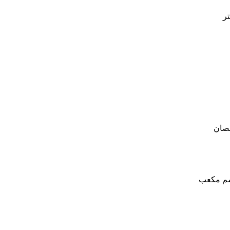
ر
صان
م مكعب