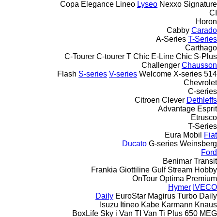
Copa
Elegance
Lineo
Lyseo
Nexxo
Signature
CI
Horon
Cabby
Carado
A-Series
T-Series
Carthago
C-Tourer
C-tourer T
Chic E-Line
Chic S-Plus
Challenger
Chausson
Flash
S-series
V-series
Welcome
X-series
514
Chevrolet
C-series
Citroen
Clever
Dethleffs
Advantage
Esprit
Etrusco
T-Series
Eura Mobil
Fiat
Ducato
G-series
Weinsberg
Ford
Benimar
Transit
Frankia
Giottiline
Gulf Stream
Hobby
OnTour
Optima
Premium
Hymer
IVECO
Daily
EuroStar
Magirus
Turbo Daily
Isuzu
Itineo
Kabe
Karmann
Knaus
BoxLife
Sky i
Van TI
Van Ti Plus 650 MEG