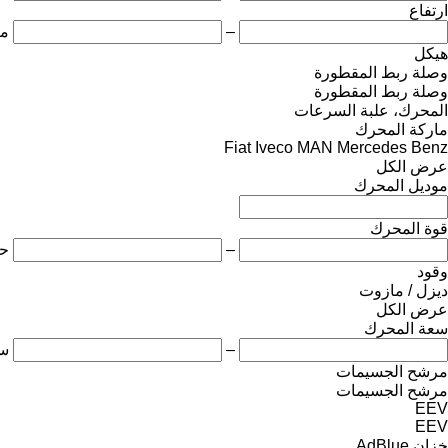
ارتفاع
–
مت
هيكل
وصلة ربط المقطورة
وصلة ربط المقطورة
المحرك، علبة السرعات
ماركة المحرك
Fiat
Iveco
MAN
Mercedes Benz
عرض الكل
موديل المحرك
قوة المحرك
–
ح
وقود
ديزل / مازوت
عرض الكل
سعة المحرك
–
س
مرشح الجسيمات
مرشح الجسيمات
EEV
EEV
خزان AdBlue