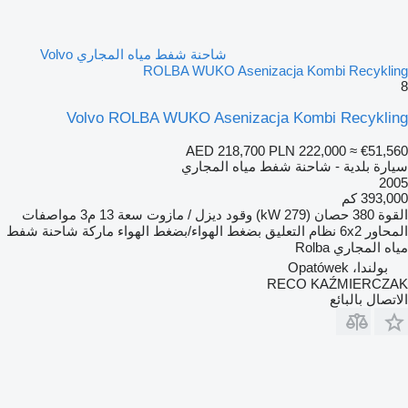
شاحنة شفط مياه المجاري Volvo
ROLBA WUKO Asenizacja Kombi Recykling
8
Volvo ROLBA WUKO Asenizacja Kombi Recykling
AED 218,700
PLN 222,000
≈ €51,560
سيارة بلدية - شاحنة شفط مياه المجاري
2005
393,000 كم
القوة
380 حصان (279 kW)
وقود
ديزل / مازوت
سعة
13 م3
مواصفات
المحاور
6x2
نظام التعليق
بضغط الهواء/بضغط الهواء
ماركة شاحنة شفط
مياه المجاري
Rolba
بولندا، Opatówek
RECO KAŹMIERCZAK
الاتصال بالبائع