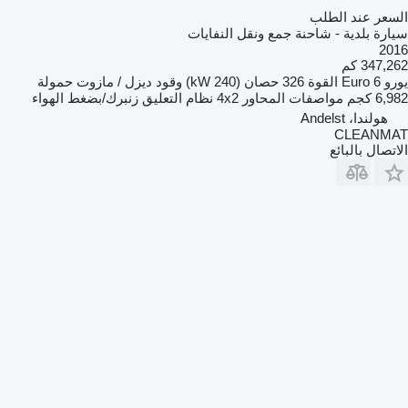
السعر عند الطلب
سيارة بلدية - شاحنة جمع ونقل النفايات
2016
347,262 كم
يورو
Euro 6
القوة
326 حصان (240 kW)
وقود
ديزل / مازوت
حمولة
6,982 كجم
مواصفات المحاور
4x2
نظام التعليق
زنبرك/بضغط الهواء
هولندا، Andelst
CLEANMAT
الاتصال بالبائع