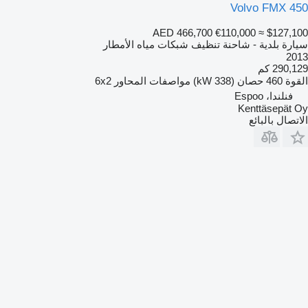
Volvo FMX 450
AED 466,700
€110,000
≈ $127,100
سيارة بلدية - شاحنة تنظيف شبكات مياه الأمطار
2013
290,129 كم
القوة
460 حصان (338 kW)
مواصفات المحاور
6x2
فنلندا، Espoo
Kenttäsepät Oy
الاتصال بالبائع