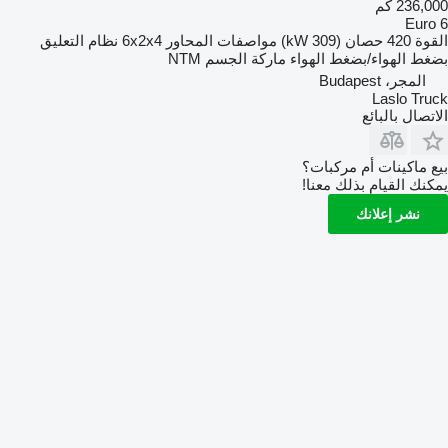
236,000 كم
Euro 6
القوة
420 حصان (309 kW)
مواصفات المحاور
6x2x4
نظام التعليق
بضغط الهواء/بضغط الهواء
ماركة الجسم
NTM
المجر، Budapest
Laslo Truck
الاتصال بالبائع
بيع ماكينات أم مركبات؟
يمكنك القيام بذلك معنا!
نشر إعلانك