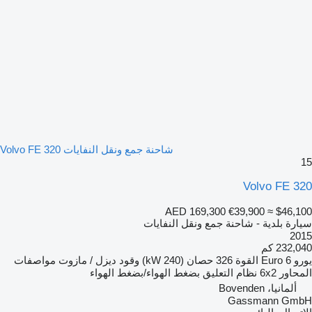
شاحنة جمع ونقل النفايات Volvo FE 320
15
Volvo FE 320
AED 169,300
€39,900
≈ $46,100
سيارة بلدية - شاحنة جمع ونقل النفايات
2015
232,040 كم
يورو
Euro 6
القوة
326 حصان (240 kW)
وقود
ديزل / مازوت
مواصفات
المحاور
6x2
نظام التعليق
بضغط الهواء/بضغط الهواء
ألمانيا، Bovenden
Gassmann GmbH