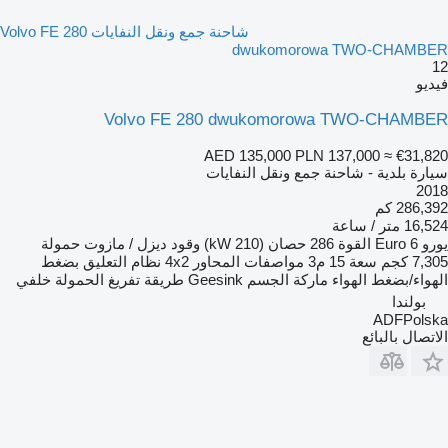
شاحنة جمع ونقل النفايات Volvo FE 280
dwukomorowa TWO-CHAMBER
12
فيديو
Volvo FE 280 dwukomorowa TWO-CHAMBER
AED 135,000
PLN 137,000
≈ €31,820
سيارة بلدية - شاحنة جمع ونقل النفايات
2018
286,392 كم
16,524 متر / ساعة
يورو
Euro 6
القوة
286 حصان (210 kW)
وقود
ديزل / مازوت
حمولة
7,305 كجم
سعة
15 م3
مواصفات المحاور
4x2
نظام التعليق
بضغط
الهواء/بضغط الهواء
ماركة الجسم
Geesink
طريقة تفريغ الحمولة
خلفي
بولندا
ADFPolska
الاتصال بالبائع