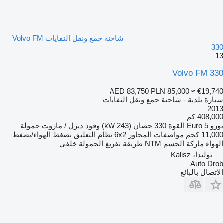
شاحنة جمع ونقل النفايات Volvo FM
330
13
Volvo FM 330
AED 83,750
PLN 85,000
≈ €19,740
سيارة بلدية - شاحنة جمع ونقل النفايات
2013
408,000 كم
يورو
Euro 5
القوة
330 حصان (243 kW)
وقود
ديزل / مازوت
حمولة
11,000 كجم
مواصفات المحاور
6x2
نظام التعليق
بضغط الهواء/بضغط
الهواء
ماركة الجسم
NTM
طريقة تفريغ الحمولة
خلفي
بولندا، Kalisz
Auto Drob
الاتصال بالبائع