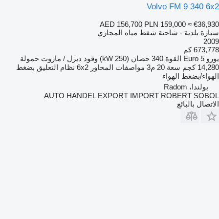
Volvo FM 9 340 6x2
AED 156,700
PLN 159,000
≈ €36,930
سيارة بلدية - شاحنة شفط مياه المجاري
2009
673,778 كم
يورو
Euro 5
القوة
340 حصان (250 kW)
وقود
ديزل / مازوت
حمولة
14,280 كجم
سعة
20 م3
مواصفات المحاور
6x2
نظام التعليق
بضغط
الهواء/بضغط الهواء
بولندا، Radom
AUTO HANDEL EXPORT IMPORT ROBERT SOBOL
الاتصال بالبائع