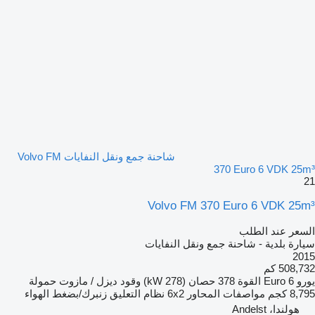
شاحنة جمع ونقل النفايات Volvo FM
370 Euro 6 VDK 25m³
21
Volvo FM 370 Euro 6 VDK 25m³
السعر عند الطلب
سيارة بلدية - شاحنة جمع ونقل النفايات
2015
508,732 كم
يورو
Euro 6
القوة
378 حصان (278 kW)
وقود
ديزل / مازوت
حمولة
8,795 كجم
مواصفات المحاور
6x2
نظام التعليق
زنبرك/بضغط الهواء
هولندا، Andelst