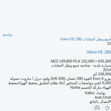
شاحنة
جمع ونقل النفايات Volvo FE 280
15
Volvo FE 280
AED 149,800
PLN 152,000
≈ €35,300
سيارة بلدية - شاحنة جمع ونقل النفايات
2014
238,000 كم
يورو
Euro 6
القوة
280 حصان (206 kW)
وقود
ديزل / مازوت
حمولة
5,000 كجم
مواصفات المحاور
4x2
نظام التعليق
بضغط الهواء/بضغط
الهواء
ماركة الجسم
Norba
بولندا، Kalisz
Auto Drob
الاتصال بالبائع