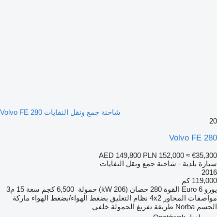
شاحنة جمع ونقل النفايات Volvo FE 280
20
Volvo FE 280
AED 149,800
PLN 152,000
≈ €35,300
سيارة بلدية - شاحنة جمع ونقل النفايات
2016
119,000 كم
يورو
Euro 6
القوة
280 حصان (206 kW)
حمولة
6,500 كجم
سعة
15 م3
مواصفات المحاور
4x2
نظام التعليق
بضغط الهواء/بضغط الهواء
ماركة
الجسم
Norba
طريقة تفريغ الحمولة
خلفي