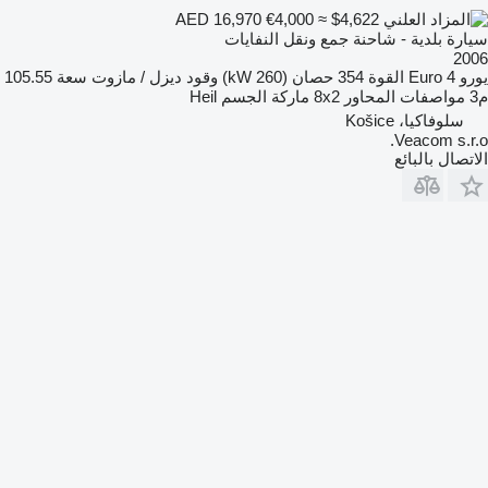
€4,000
≈ $4,622
AED 16,970
سيارة بلدية - شاحنة جمع ونقل النفايات
2006
يورو
Euro 4
القوة
354 حصان (260 kW)
وقود
ديزل / مازوت
سعة
105.55
م3
مواصفات المحاور
8x2
ماركة الجسم
Heil
سلوفاكيا، Košice
Veacom s.r.o.
الاتصال بالبائع