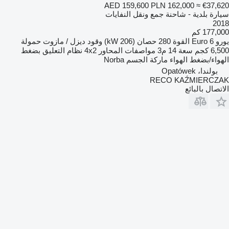
AED 159,600
PLN 162,000
≈ €37,620
سيارة بلدية - شاحنة جمع ونقل النفايات
2018
177,000 كم
يورو
Euro 6
القوة
280 حصان (206 kW)
وقود
ديزل / مازوت
حمولة
6,500 كجم
سعة
14 م3
مواصفات المحاور
4x2
نظام التعليق
بضغط
الهواء/بضغط الهواء
ماركة الجسم
Norba
بولندا، Opatówek
RECO KAŹMIERCZAK
الاتصال بالبائع