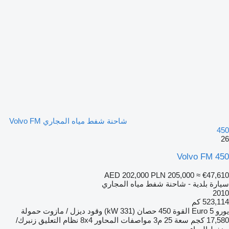
شاحنة شفط مياه المجاري Volvo FM
450
26
Volvo FM 450
AED 202,000
PLN 205,000
≈ €47,610
سيارة بلدية - شاحنة شفط مياه المجاري
2010
523,114 كم
يورو
Euro 5
القوة
450 حصان (331 kW)
وقود
ديزل / مازوت
حمولة
17,580 كجم
سعة
25 م3
مواصفات المحاور
8x4
نظام التعليق
زنبرك/