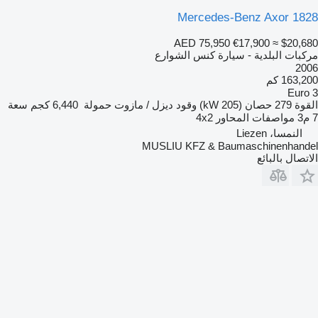
Mercedes-Benz Axor 1828
AED 75,950
€17,900
≈ $20,680
مركبات البلدية - سيارة كنس الشوارع
2006
163,200 كم
Euro 3
القوة
279 حصان (205 kW)
وقود
ديزل / مازوت
حمولة
6,440 كجم
سعة
7 م3
مواصفات المحاور
4x2
النمسا، Liezen
MUSLIU KFZ & Baumaschinenhandel
الاتصال بالبائع