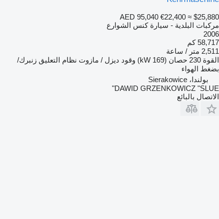
AED 95,040
€22,400
≈ $25,880
مركبات البلدية - سيارة كنس الشوارع
2006
58,717 كم
2,511 متر / ساعة
القوة
230 حصان (169 kW)
وقود
ديزل / مازوت
نظام التعليق
زنبرك/
بضغط الهواء
بولندا، Sierakowice
DAWID GRZENKOWICZ "SLUE"
الاتصال بالبائع