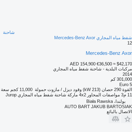
شاحنة
شفط مياه المجاري Mercedes-Benz Axor
12
Mercedes-Benz Axor
AED 154,900
€36,500
≈ $42,170
مركبات البلدية - شاحنة شفط مياه المجاري
2014
301,000 كم
Euro 5
القوة
290 حصان (213 kW)
وقود
ديزل / مازوت
حمولة
11,000 كجم
سعة
11 م3
مواصفات المحاور
4x2
ماركة شاحنة شفط مياه المجاري
Jurop
بولندا، Biała Rawska
AUTO BART JAKUB BARTOSIAK
الاتصال بالبائع