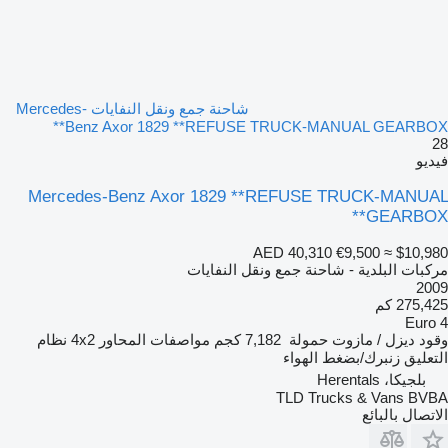
شاحنة جمع ونقل النفايات Mercedes-
Benz Axor 1829 **REFUSE TRUCK-MANUAL GEARBOX**
28
فيديو
Mercedes-Benz Axor 1829 **REFUSE TRUCK-MANUAL
GEARBOX**
AED 40,310
€9,500
≈ $10,980
مركبات البلدية - شاحنة جمع ونقل النفايات
2009
275,425 كم
Euro 4
وقود
ديزل / مازوت
حمولة
7,182 كجم
مواصفات المحاور
4x2
نظام
التعليق
زنبرك/بضغط الهواء
بلجيكا، Herentals
TLD Trucks & Vans BVBA
الاتصال بالبائع