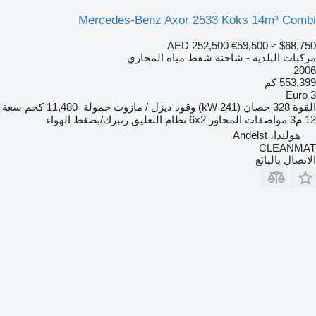
Mercedes-Benz Axor 2533 Koks 14m³ Combi
AED 252,500
€59,500
≈ $68,750
مركبات البلدية - شاحنة شفط مياه المجاري
2006
553,399 كم
Euro 3
القوة
328 حصان (241 kW)
وقود
ديزل / مازوت
حمولة
11,480 كجم
سعة
12 م3
مواصفات المحاور
6x2
نظام التعليق
زنبرك/بضغط الهواء
هولندا، Andelst
CLEANMAT
الاتصال بالبائع