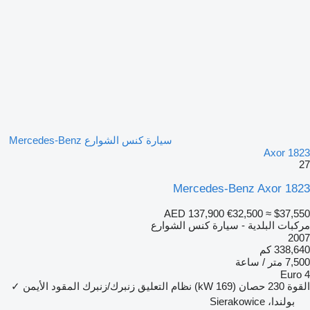
سيارة كنس الشوارع Mercedes-Benz
Axor 1823
27
Mercedes-Benz Axor 1823
AED 137,900
€32,500
≈ $37,550
مركبات البلدية - سيارة كنس الشوارع
2007
338,640 كم
7,500 متر / ساعة
Euro 4
القوة
230 حصان (169 kW)
نظام التعليق
زنبرك/زنبرك
المقود الأيمن
✓
بولندا، Sierakowice