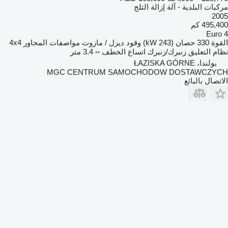
مركبات البلدية - آلة إزالة الثلج
2005
495,400 كم
Euro 4
القوة
330 حصان (243 kW)
وقود
ديزل / مازوت
مواصفات المحاور
4x4
نظام التعليق
زنبرك/زنبرك
اتساع الخطف
3.4 متر
بولندا، ŁAZISKA GÓRNE
MGC CENTRUM SAMOCHODOW DOSTAWCZYCH
الاتصال بالبائع