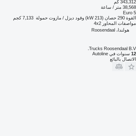
343,312 كم
38,568 متر / ساعة
Euro 5
القوة
290 حصان (213 kW)
وقود
ديزل / مازوت
حمولة
7,133 كجم
مواصفات المحاور
4x2
هولندا، Roosendaal
Trucks Roosendaal B.V.
12
سنوات في Autoline
الاتصال بالبائع