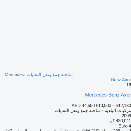
شاحنة جمع ونقل النفايات Mercedes-
Benz Axor
16
Mercedes-Benz Axor
AED 44,550
€10,500
≈ $12,130
مركبات البلدية - شاحنة جمع ونقل النفايات
2008
430,041 كم
Euro 4
القوة
286 حصان (210 kW)
وقود
ديزل / مازوت
مواصفات المحاور
4x2