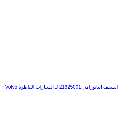
السقف البانورامي 21325001 لـ السيارات القاطرة Volvo