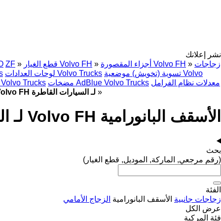
نشر إعلانك
زجاجات
»
أجزاء المقصورة Volvo FH
»
قطع الغيار Volvo FH
»
ZF
O
تسوية (تخويش) موضعية Volvo
لوحات العدادات Volvo Trucks
وح
معدلات نظام الفرامل
مضخات AdBlue Volvo Trucks
أجهزة التدفئة Volvo Trucks
»
الأسقف البانورامية Volvo FH لـ السيارات القاطرة
الأسقف البانورامية Volvo FH لـ السيارات القاطرة
بحث
(رقم مرجعي, الماركة, الموديل, قطع الغيار)
الفئة
زجاجات جانبية
الأسقف البانورامية
الزجاج الأمامي
عرض الكل
فئة المركبة