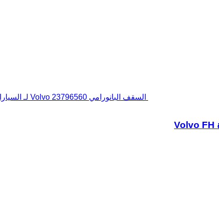
السقف البانورامي Volvo 23796560 لـ السيارات القاطرة Volvo FH