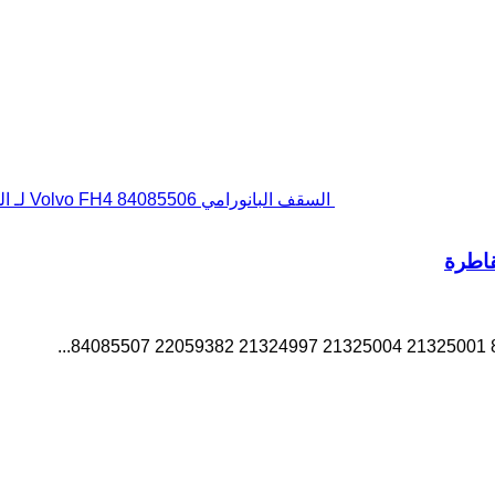
السقف البانورامي Volvo FH4 84085506 لـ السيارات القاطرة