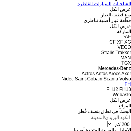
الشاحنات
السيارات القاطرة
عرض الكل
نوع قطعة الغيار
قطعة غيار أصلية
تناظري
عرض الكل
الماركة
DAF
CF
XF
XG
IVECO
Stralis
Trakker
MAN
TGX
Mercedes-Benz
Actros
Antos
Arocs
Axor
Nidec
Saint-Gobain
Scania
Volvo
FH
FH12
FH13
Webasto
عرض الكل
الموقع
البحث في نطاق بنصف قُطر
الإمارات العربية المتحدة
أوروبا