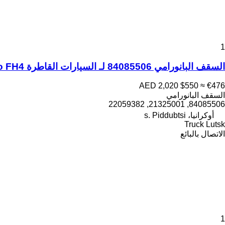
1
السقف البانورامي 84085506 لـ السيارات القاطرة Volvo FH4
AED 2,020
$550
≈ €476
السقف البانورامي
84085506, 21325001, 22059382
أوكرانيا، s. Piddubtsi
Truck Lutsk
الاتصال بالبائع
1