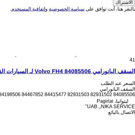
الاشتراك
بالنقر هنا، أنت توافق على
سياسة الخصوصية
و
اتفاقية المستخدم
.
41
السقف البانورامي Volvo FH4 84085506 لـ السيارات القاطرة
السعر عند الطلب
السقف البانورامي
84085506 82931502 82931503 84415477 84467852 84198506 21325001 21325004 21324997 22059382 84085507...
ليتوانيا، Pagiriai
UAB ,,NIKA SERVICE''
الاتصال بالبائع