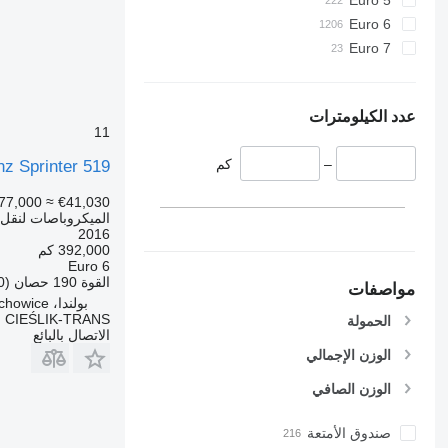
Euro 6
Euro 7
عدد الكيلومترات
11
–
كم
z Sprinter 519
77,000
≈ €41,030
الميكروباصات لنقل 
2016
392,000 كم
Euro 6
القوة
190 حصان (140 kW)
مواصفات
بولندا، Sieciechowice
CIEŚLIK-TRANS
الحمولة
الاتصال بالبائع
الوزن الإجمالي
الوزن الصافي
صندوق الأمتعة