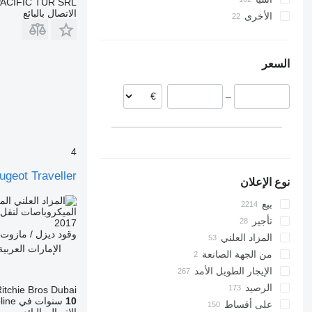
PACIFIC TUR SRL
الاتصال بالبائع
الأخرى
ألمانيا
اليابان
تركيا
رومانيا
أوكرانيا
بيرو
ليتوانيا
الصين
السعر
تشيلي
الدنمارك
هولندا
الأرجنتين
–
إيطاليا
إسبانيا
عرض الكل
4
ugeot Traveller
نوع الإعلان
الم
بيع
الميكروباصات لنقل 
تأجير
2017
وقود
ديزل / مازوت
المزاد العلني
الإمارات العربية المتحدة، ne
من الجهة الصانعة
الإيجار الطويل الأمد
الرصيد
itchie Bros Dubai
10
سنوات في Autoline
على أقساط
الاتصال بالبائع