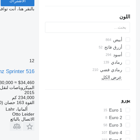
الاشتراك
بالنقر هنا، أنت توا
اللون
أبيض
أزرق فاتح
أسود
12
رمادي
رمادي فضي
z Sprinter 516
عرض الكل
30,000
≈ $34,460
الميكروباصات لنقل 
2015
234,000 كم
يورو
القوة
163 حصان (120 kW)
ألمانيا، Lahr
Euro 1
Otto Leider
Euro 2
الاتصال بالبائع
Euro 3
Euro 4
Euro 5