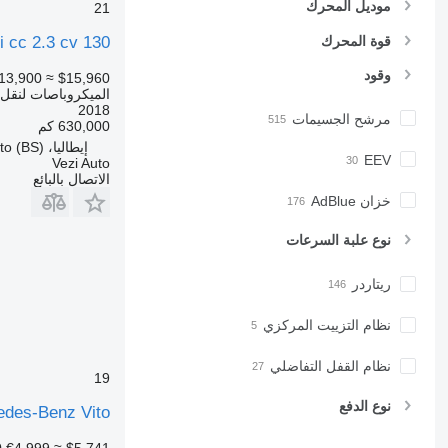
موديل المحرك
21
قوة المحرك
i cc 2.3 cv 130
وقود
13,900
≈ $15,960
الميكروباصات لنقل 
2018
مرشح الجسيمات
630,000 كم
إيطاليا، Travagliato (BS)
EEV
Vezi Auto
الاتصال بالبائع
خزان AdBlue
نوع علبة السرعات
ريتاردر
نظام التزييت المركزي
نظام القفل التفاضلي
19
نوع الدفع
edes-Benz Vito
0
€4,999
≈ $5,741