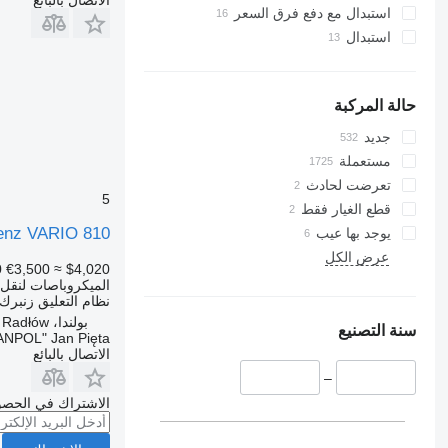
استبدال مع دفع فرق السعر
استبدال
حالة المركبة
جديد
مستعملة
تعرضت لحادث
5
قطع الغيار فقط
enz VARIO 810
يوجد بها عيب
عرض الكل
0
€3,500
≈ $4,020
الميكروباصات لنقل 
نظام التعليق
زنبرك/
بولندا، Radłów
سنة التصنيع
ANPOL" Jan Pięta
الاتصال بالبائع
–
الاشتراك في الحصو