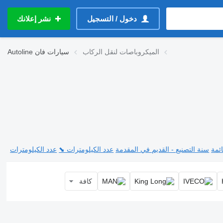
دخول / التسجيل
نشر إعلانك
الميكروباصات لنقل الركاب
سيارات فان
Autoline
ئمة
سنة التصنيع - القديم في المقدمة
عدد الكيلومترات ⬊
عدد الكيلومترات
كافة