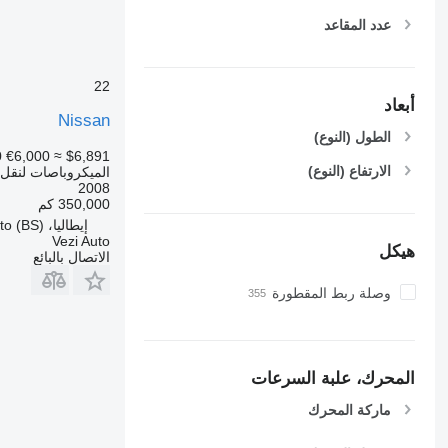
عدد المقاعد
22
أبعاد
Nissan
الطول (النوع)
0
€6,000
≈ $6,891
الارتفاع (النوع)
الميكروباصات لنقل 
2008
350,000 كم
إيطاليا، Travagliato (BS)
Vezi Auto
هيكل
الاتصال بالبائع
وصلة ربط المقطورة
المحرك، علبة السرعات
ماركة المحرك