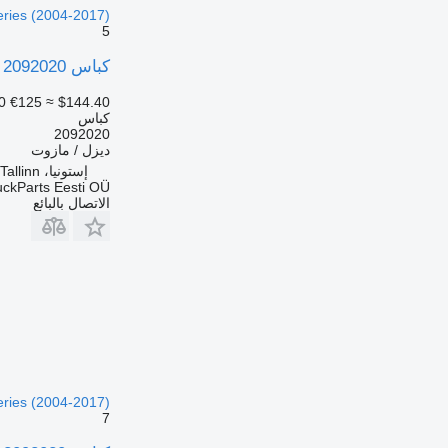
eries (2004-2017)
5
كباس Scania G-Series (01.09-) 2092020 لـ السيارات القاطرة Scania P,G,R,T-series (2004-2017)
0
€125
≈ $144.40
كباس
2092020
ديزل / مازوت
إستونيا، Tallinn
uckParts Eesti OÜ
الاتصال بالبائع
eries (2004-2017)
7