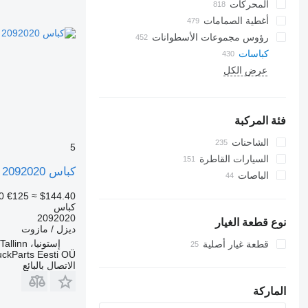
المحركات
أغطية الصمامات
رؤوس مجموعات الأسطوانات
كباسات
عرض الكل
فئة المركبة
الشاحنات
5
السيارات القاطرة
كباس Scania G-Series (01.09-) 2092020 لـ السيارات القاطرة Scania P,G,R,T-series (2004-2017)
الباصات
0
€125
≈ $144.40
كباس
2092020
نوع قطعة الغيار
ديزل / مازوت
إستونيا، Tallinn
قطعة غيار أصلية
uckParts Eesti OÜ
الاتصال بالبائع
الماركة