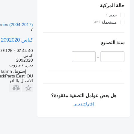
حالة المركبة
جديد
مستعملة
eries (2004-2017)
7
كباس Scania G-Series (01.09-) 2092020 لـ السيارات القاطرة Scania P,G,R,T-series (2004-2017)
سنة التصنيع
0
€125
≈ $144.40
كباس
–
2092020
ديزل / مازوت
إستونيا، Tallinn
uckParts Eesti OÜ
الاتصال بالبائع
هل بعض عوامل التصفية مفقودة؟
اقتراح تغيير