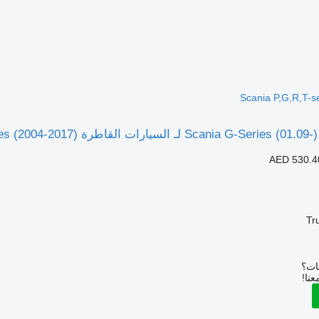
Scania P,G,R,T-s
AED 530.4
Tr
بات؟
عنا!