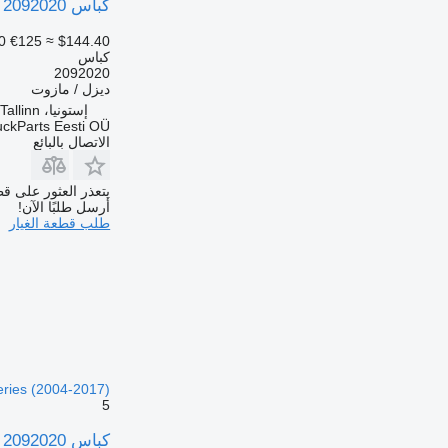
كباس Scania G-Series (01.09-) 2092020 لـ السيارات القاطرة Scania P,G,R,T-series (2004-2017)
0
€125
≈ $144.40
كباس
2092020
ديزل / مازوت
إستونيا، Tallinn
uckParts Eesti OÜ
الاتصال بالبائع
يتعذر العثور على قط
أرسل طلبًا الآن!
طلب قطعة الغيار
eries (2004-2017)
5
كباس Scania G-Series (01.09-) 2092020 لـ الباصات Scania P,G,R,T-series (2004-2017)