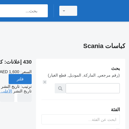
كباسات Scania
430 إعلانات:
كبا
بحث
السعر:
 AED 1,600
(رقم مرجعي, الماركة, الموديل, قطع الغيار)
فلتر
ترتيب
:
تاريخ النشر
تاريخ النشر
الأعلى 
الفئة