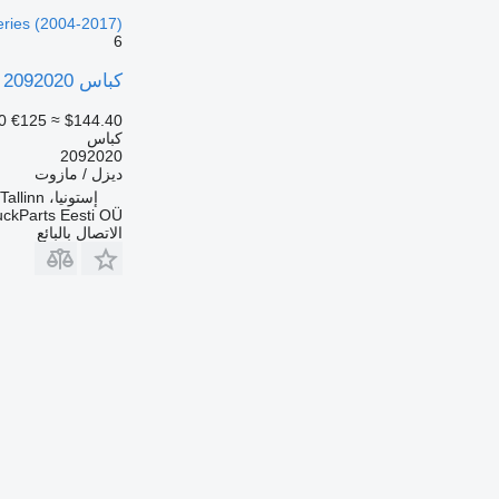
eries (2004-2017)
6
كباس Scania G-Series (01.09-) 2092020 لـ السيارات القاطرة Scania P,G,R,T-series (2004-2017)
0
€125
≈ $144.40
كباس
2092020
ديزل / مازوت
إستونيا، Tallinn
uckParts Eesti OÜ
الاتصال بالبائع