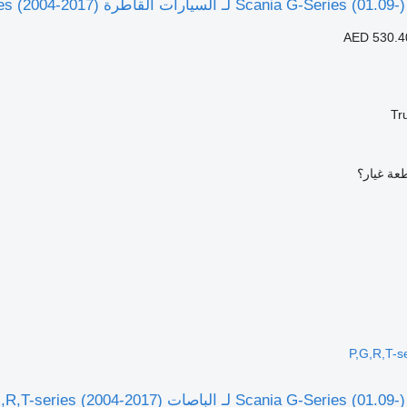
AED 530.4
Tr
عة غيار؟
P,G,R,T-s