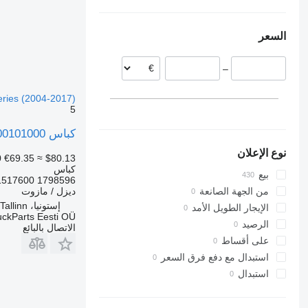
رومانيا
أوكرانيا
Travego
البرتغال
السعر
الدنمارك
بولندا
–
هولندا
اليونان
eries (2004-2017)
ليتوانيا
5
عرض الكل
كباس Mahle Original 061PI00101000 لـ السيارات القاطرة Scania P,G,R,T-series (2004-2017)
نوع الإعلان
0
€69.35
≈ $80.13
كباس
بيع
1517600 1798596
ديزل / مازوت
من الجهة الصانعة
إستونيا، Tallinn
الإيجار الطويل الأمد
uckParts Eesti OÜ
الرصيد
الاتصال بالبائع
على أقساط
استبدال مع دفع فرق السعر
استبدال