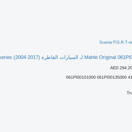
Scania P,G,R,T-s
AED 294.2
061PI00101000 061PI00135000 4
Tr