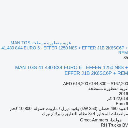
عربة مقطورة مسطحة MAN TGS
41.480 8X4 EURO 6 - EFFER 1250 N8S + EFFER J1B 2K6SC6P +
REM
35
MAN TGS 41.480 8X4 EURO 6 - EFFER 1250 N8S +
EFFER J1B 2K6SC6P + REM
AED 614,200
€144,800
≈ $167,200
عربة مقطورة مسطحة
2016
122,619 كم
Euro 6
القوة
480 حصان (353 kW)
وقود
ديزل / مازوت
حمولة
10,800 كجم
مواصفات المحاور
8x4
نظام التعليق
زنبرك/زنبرك
هولندا، Groot-Ammers
RH Trucks BV