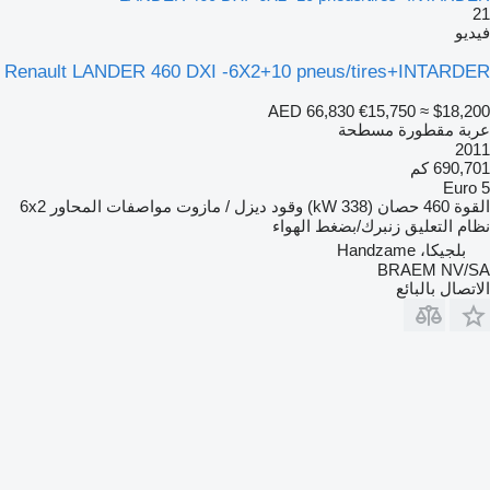
21
فيديو
Renault LANDER 460 DXI -6X2+10 pneus/tires+INTARDER
AED 66,830
€15,750
≈ $18,200
عربة مقطورة مسطحة
2011
690,701 كم
Euro 5
القوة
460 حصان (338 kW)
وقود
ديزل / مازوت
مواصفات المحاور
6x2
نظام التعليق
زنبرك/بضغط الهواء
بلجيكا، Handzame
BRAEM NV/SA
الاتصال بالبائع