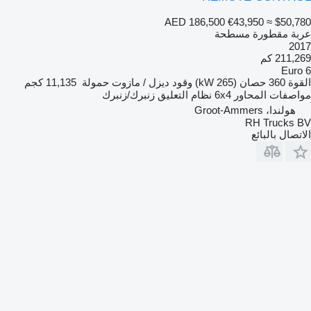
AED 186,500
€43,950
≈ $50,780
عربة مقطورة مسطحة
2017
211,269 كم
Euro 6
القوة
360 حصان (265 kW)
وقود
ديزل / مازوت
حمولة
11,135 كجم
مواصفات المحاور
6x4
نظام التعليق
زنبرك/زنبرك
هولندا، Groot-Ammers
RH Trucks BV
الاتصال بالبائع