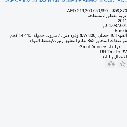
DAF CF 85.410 8X2 HIAB 422EP5 + REMOTE CONTROL
AED 216,200
€50,950
≈ $58,870
عربة مقطورة مسطحة
2011
1,087,601 كم
Euro 5
القوة
408 حصان (300 kW)
وقود
ديزل / مازوت
حمولة
14,440 كجم
مواصفات المحاور
8x2
نظام التعليق
زنبرك/بضغط الهواء
هولندا، Groot-Ammers
RH Trucks BV
الاتصال بالبائع