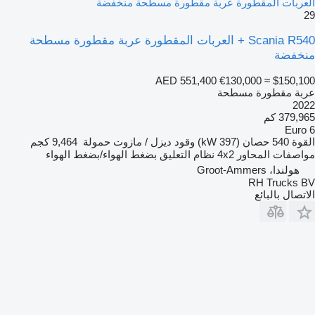
العربات المقطورة عربة مقطورة مسطحة منخفضة
29
Scania R540 + العربات المقطورة عربة مقطورة مسطحة
منخفضة
AED 551,400
€130,000
≈ $150,100
عربة مقطورة مسطحة
2022
379,965 كم
Euro 6
القوة
540 حصان (397 kW)
وقود
ديزل / مازوت
حمولة
9,464 كجم
مواصفات المحاور
4x2
نظام التعليق
بضغط الهواء/بضغط الهواء
هولندا، Groot-Ammers
RH Trucks BV
الاتصال بالبائع