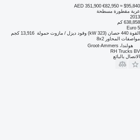
AED 351,900
€82,950
≈ $95,840
عربة مقطورة مسطحة
2013
638,858 كم
Euro 5
القوة
440 حصان (323 kW)
وقود
ديزل / مازوت
حمولة
13,916 كجم
مواصفات المحاور
8x2
هولندا، Groot-Ammers
RH Trucks BV
الاتصال بالبائع