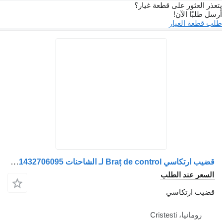
تعذر العثور على قطعة غيار؟
رسل طلبًا الآن!
لب قطعة الغيار
قضيب ارتكاسي Braț de control لـ الشاحنات MAN – Coduri: 81432706094, 81432706166, 81432706087, 81432706088, 81432706095
السعر عند الطلب
قضيب ارتكاسي
رومانيا، Cristesti