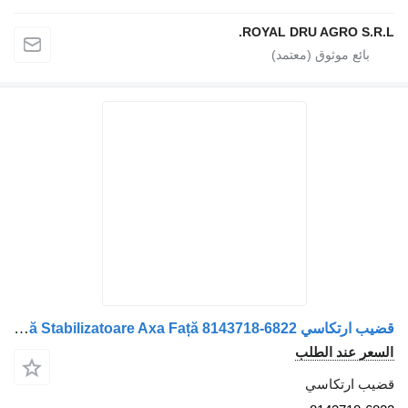
ROYAL DRU AGRO S.R.L.
قضيب ارتكاسي Legătură Bară Stabilizatoare Axa Față 8143718-6822 لـ الشاحنات MAN 8143718 6822 / 81437186822 / 8143718 0061 / 81437180061 / 81437186825 / 8143718 6825
السعر عند الطلب
قضيب ارتكاسي