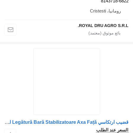
8143718-6822
رومانيا، Cristesti
ROYAL DRU AGRO S.R.L.
قضيب ارتكاسي Legătură Bară Stabilizatoare Axa Față لـ الشاحنات MAN 41322 RP
السعر عند الطلب