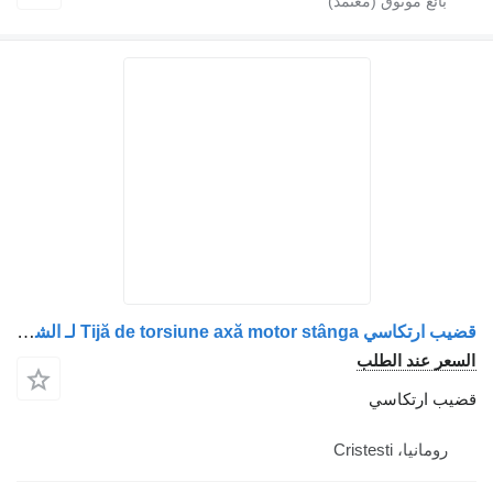
قضيب ارتكاسي Tijă de torsiune axă motor stânga لـ الشاحنات MAN 81432206196/81432206379/81432206232/81432206233
السعر عند الطلب
قضيب ارتكاسي
رومانيا، Cristesti