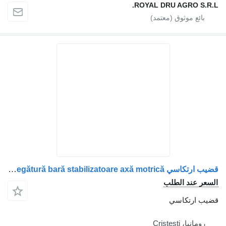
ROYAL DRU AGRO S.R.L.
قضيب ارتكاسي Legătură bară stabilizatoare axă motrică لـ الشاحنات MAN 81437185120 8143718-5120
السعر عند الطلب
قضيب ارتكاسي
رومانيا، Cristesti