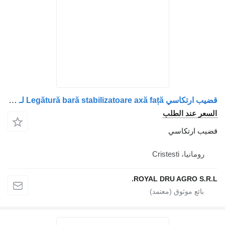
قضيب ارتكاسي Legătură bară stabilizatoare axă față لـ الشاحنات MAN – Coduri 81437186824, 81437185159, 81437186823
السعر عند الطلب
قضيب ارتكاسي
رومانيا، Cristesti
ROYAL DRU AGRO S.R.L.