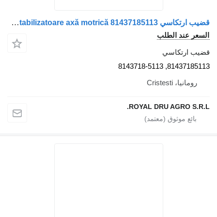
قضيب ارتكاسي Legătură bară stabilizatoare axă motrică 81437185113 لـ الشاحنات MAN 81437185113
السعر عند الطلب
قضيب ارتكاسي
81437185113, 8143718-5113
رومانيا، Cristesti
ROYAL DRU AGRO S.R.L.