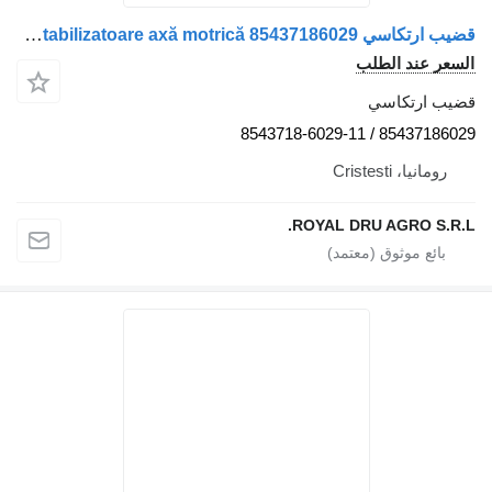
قضيب ارتكاسي Legătură bară stabilizatoare axă motrică 85437186029 لـ الشاحنات MAN 85437186029
السعر عند الطلب
قضيب ارتكاسي
85437186029 / 8543718-6029-11
رومانيا، Cristesti
ROYAL DRU AGRO S.R.L.