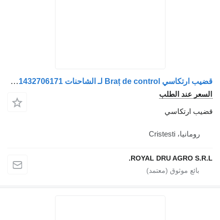
قضيب ارتكاسي Braț de control لـ الشاحنات MAN V-brat 81432706096, 81432706163, 81432206221, 81432706114, 81432706121, 81432706171
السعر عند الطلب
قضيب ارتكاسي
رومانيا، Cristesti
ROYAL DRU AGRO S.R.L.