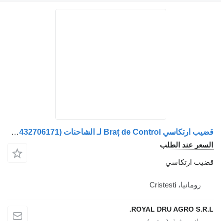
قضيب ارتكاسي Braț de Control لـ الشاحنات MAN (81432706096, 81432706163, 81432206221, 81432706114, 81432706121, 81432706171)
السعر عند الطلب
قضيب ارتكاسي
رومانيا، Cristesti
ROYAL DRU AGRO S.R.L.