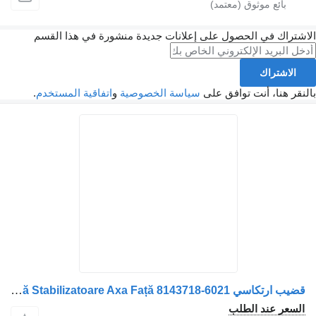
لاشتراك في الحصول على إعلانات جديدة منشورة في هذا القسم
الاشتراك
النقر هنا، أنت توافق على
سياسة الخصوصية
و
اتفاقية المستخدم
.
قضيب ارتكاسي Legătură Bară Stabilizatoare Axa Față 8143718-6021 لـ الشاحنات MAN 13768 E.S. P.P. 4347
السعر عند الطلب