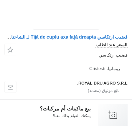
قضيب ارتكاسي Tijă de cuplu axa față dreapta لـ الشاحنات MAN (coduri: 81432200050, 81432200044, 81432200040, 8143220-0050, 8143220-0044, 8143220-0040, 81432203050, 81432203044)
السعر عند الطلب
قضيب ارتكاسي
رومانيا، Cristesti
ROYAL DRU AGRO S.R.L.
بيع ماكينات أم مركبات؟
يمكنك القيام بذلك معنا!