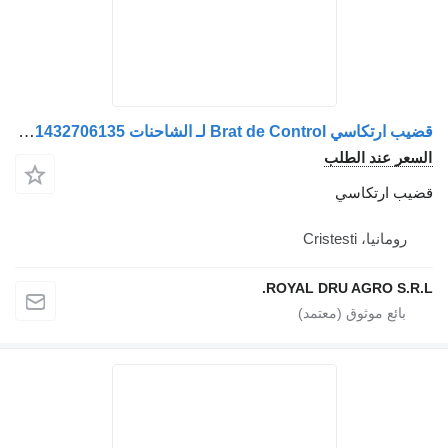
قضيب ارتكاسي Brat de Control لـ الشاحنات MAN 81432706097, 81432706113, 81432706160, 81432706161, 81432706165, 81432706173, 81432706135
السعر عند الطلب
قضيب ارتكاسي
رومانيا، Cristesti
ROYAL DRU AGRO S.R.L.