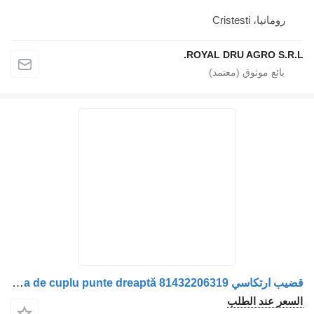
رومانيا، Cristesti
ROYAL DRU AGRO S.R.L.
قضيب ارتكاسي Tija de cuplu punte dreaptă 81432206319 لـ الشاحنات MAN 81432206319 / 81432206388 / 81432206325 / 81432206324
السعر عند الطلب