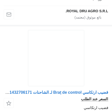
ROYAL DRU AGRO S.R.L.
قضيب ارتكاسي Braț de control لـ الشاحنات MAN 81432706096 / 81432706163 / 81432206221 / 81432706114 / 81432706121 / 81432706171
السعر عند الطلب
قضيب ارتكاسي