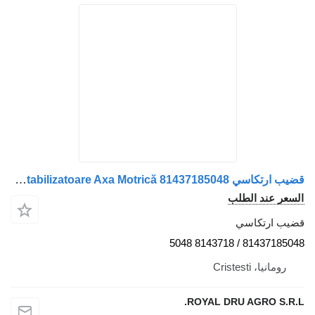
قضيب ارتكاسي Legătură Bară Stabilizatoare Axa Motrică 81437185048 لـ الشاحنات MAN 81437185048 81437185048 13
السعر عند الطلب
قضيب ارتكاسي
81437185048 / 8143718 5048
رومانيا، Cristesti
ROYAL DRU AGRO S.R.L.