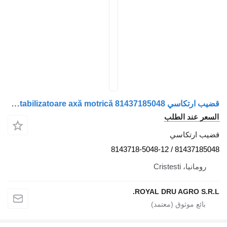
قضيب ارتكاسي Legătură bară stabilizatoare axă motrică 81437185048 لـ الشاحنات MAN 81437185048 81437185048-12
السعر عند الطلب
قضيب ارتكاسي
81437185048 / 8143718-5048-12
رومانيا، Cristesti
ROYAL DRU AGRO S.R.L.