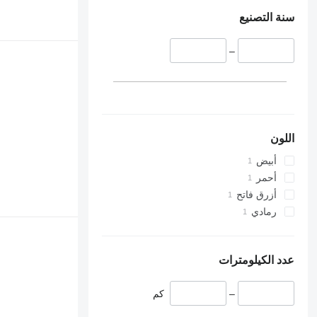
سنة التصنيع
–
اللون
أبيض
أحمر
أزرق فاتح
رمادي
عدد الكيلومترات
–
كم