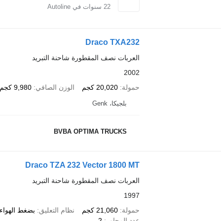
22
سنوات في Autoline
Draco TXA232
العربات نصف المقطورة شاحنة التبريد
2002
حمولة
20,020 كجم
الوزن الصافي
9,980 كجم
بلجيكا، Genk
BVBA OPTIMA TRUCKS
Draco TZA 232 Vector 1800 MT
العربات نصف المقطورة شاحنة التبريد
1997
حمولة
21,060 كجم
نظام التعليق
بضغط الهواء/
عدد المحاور
2