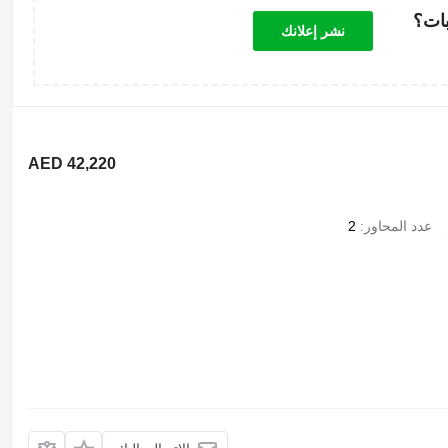
بات؟
نشر إعلانك
AED 42,220
عدد المحاور
2