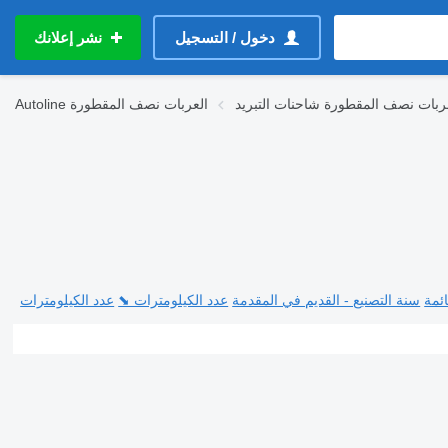
دخول / التسجيل
نشر إعلانك
ربات نصف المقطورة شاحنات التبريد
العربات نصف المقطورة
Autoline
ئمة
سنة التصنيع - القديم في المقدمة
عدد الكيلومترات ⬊
عدد الكيلومترات