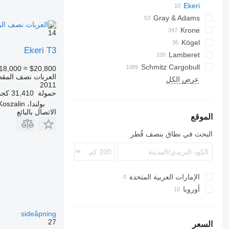
CSD
TXA
Ekeri
Gray & Adams
Oplegger
L-series
Inogam
SZS
Tecnogam
T-series
L3
GA
Krone
14
T3
SD
Kögel
Ekeri T3
Lamberet
S 24
SDP
Schmitz Cargobull
S-series
T-series
LVFS
ROC
MPS
SDR
TRS
LTF
SV
SP
18,000
≈ $20,800
العربات نصف المقطو
SZ
SF
VS
KO
TO
SPA
SR2
ZVKA
عرض الكل
S-series
F-series
2011
MEGA
TKS
حمولة
31,410 كجم
بولندا، Koszalin
S-series
الاتصال بالبائع
SCB
الموقع
SKO
البحث في نطاق بنصف قُطر
الإمارات العربية المتحدة
أوروبا
الدنمارك
sideåpning
إستونيا
27
السعر
النرويج