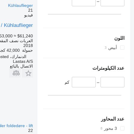
–
Kühlauflieger
21
فيديو
 / Kühlauflieger
53,000
≈ $61,240
اللون
العربات نصف المقطو
2018
أبيض
حمولة
42,000 كجم
الدنمارك، Hedensted
Lastas A/S
الاتصال بالبائع
عدد الكيلومترات
–
كم
عدد المحاور
ler foldedøre - lift
3 محور
22