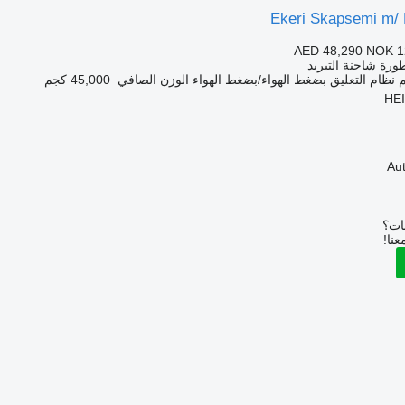
Ekeri Skapsemi m/ 
AED 48,290
NOK 1
رة شاحنة التبريد
نظام التعليق
بضغط الهواء/بضغط الهواء
الوزن الصافي
45,000 كجم
بات؟
عنا!