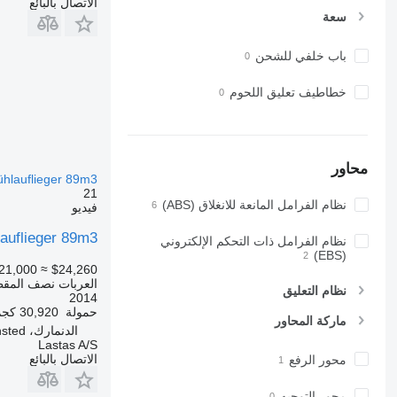
الاتصال بالبائع
سعة
باب خلفي للشحن
خطاطيف تعليق اللحوم
محاور
ühlauflieger 89m3
21
نظام الفرامل المانعة للانغلاق (ABS)
فيديو
hlauflieger 89m3
نظام الفرامل ذات التحكم الإلكتروني
(EBS)
21,000
≈ $24,260
العربات نصف المقطو
نظام التعليق
2014
حمولة
30,920 كجم
ماركة المحاور
الدنمارك، Hedensted
Lastas A/S
الاتصال بالبائع
محور الرفع
محور التوجيه