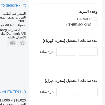
foldedøre - lift
وحدة التبريد
السعر عند الطلب
العربات نصف المقطو
CARRIER
2007
THERMO KING
حمولة
30,400 كجم
الدنمارك، Silkeborg
SL400E
ucks Danmark A/S
SLX 400
الاتصال بالبائع
عدد ساعات التشغيل (محرك كهرباء)
–
متر / ساعة
عدد ساعات التشغيل (محرك ديزل)
11
keri EKERI L-3
–
متر / ساعة
13,000
≈ $15,020
العربات نصف المقطو