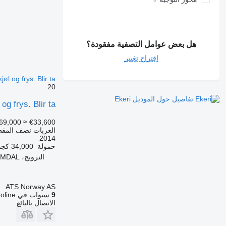
هل بعض عوامل التصفية مفقودة؟
اقتراح تغيير
øl og frys. Blir ta
20
تفاصيل حول الموديل Ekeri
og frys. Blir ta
69,000
≈ €33,600
العربات نصف المقطو
2014
حمولة
34,000 كجم
النرويج، HEIMDAL
ATS Norway AS
9
سنوات في Autoline
الاتصال بالبائع