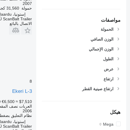
2007
حمولة
31,560 كجم
إستونيا، Maardu
 ScanBalt Trailer
مواصفات
الاتصال بالبائع
الحمولة
الوزن الصافي
الوزن الإجمالي
الطول
عرض
ارتفاع
8
ارتفاع صينية القطر
Ekeri L-3
0
€6,500
≈ $7,510
العربات نصف المقطو
2006
هيكل
نظام التعليق
بضغط ا
إستونيا، Maardu
Mega
 ScanBalt Trailer