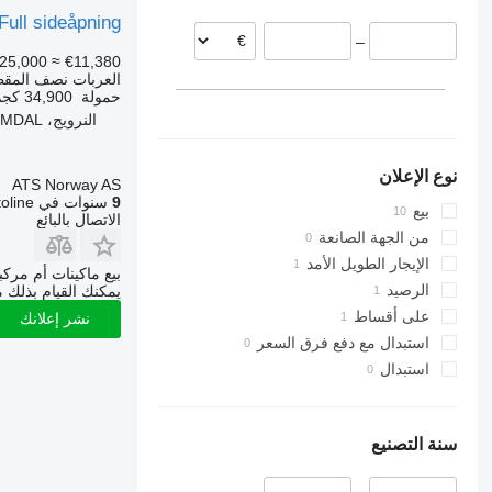
بولندا
Full sideåpning
–
ألمانيا
25,000
≈ €11,380
العربات نصف المقطو
حمولة
34,900 كجم
النرويج، HEIMDAL
نوع الإعلان
ATS Norway AS
9
سنوات في Autoline
بيع
الاتصال بالبائع
من الجهة الصانعة
الإيجار الطويل الأمد
بيع ماكينات أم مرك
الرصيد
يمكنك القيام بذلك م
على أقساط
نشر إعلانك
استبدال مع دفع فرق السعر
استبدال
سنة التصنيع