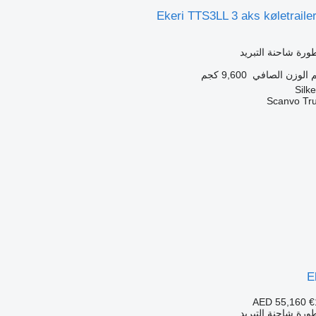
Ekeri TTS3LL 3 aks køletrailer 
رة شاحنة التبريد
الوزن الصافي
9,600 كجم
Scanvo Tr
E
AED 55,160
€
رة شاحنة التبريد