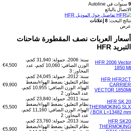
9
سنوات في Autoline
الاتصال بالبائع
تفاصيل حول الموديل HFR
نتائج البحث:
8 إعلانات
عرض
أسعار العربات نصف المقطورة شاحنات
التبريد HFR
سنة: 2006، حمولة: 31,940 كجم،
HFR 2006 Vector
€4,500
الوزن الصافي: 10,060 كجم، عدد
1850 Mt
المحاور: 3
سنة: 2012، حمولة: 24,045 كجم،
HFR HFR2CT
نظام التعليق: بضغط الهواء/بضغط
€9,900
CARRIER
الهواء، الوزن الصافي: 10,955 كجم،
VECTOR 1850Mt
عدد المحاور: 2
سنة: 2011، حمولة: 23,840 كجم،
HFR SK 20
نظام التعليق: بضغط الهواء/بضغط
€5,500
THERMOKING SLX
الهواء، الوزن الصافي: 11,160 كجم،
/ BOX L=13482 mm
عدد المحاور: 2
سنة: 2013، حمولة: 23,760 كجم،
HFR SK20
THERMOKING
نظام التعليق: بضغط الهواء/بضغط
€5,900