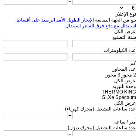
–
نوع الإعلان
بيع
من الجهة الصانعة
الإيجار الطويل الأمد
الرصيد
على أقساط
استبدال مع دفع فرق السعر
استبدال
عرض الكل
سنة التصنيع
–
عدد الكيلومترات
–
كم
عدد المحاور
2 محور
3 محور
عرض الكل
وحدة التبريد
THERMO KING
SLXe Spectrum
عرض الكل
عدد ساعات التشغيل (محرك كهرباء)
–
متر / ساعة
عدد ساعات التشغيل (محرك ديزل)
–