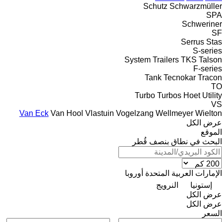
Schutz
Schwarzmüller
SPA
Schweriner
SF
Serrus
Stas
S-series
System Trailers
TKS
Talson
F-series
Tank
Tecnokar
Tracon
TO
Turbo
Turbos Hoet
Utility
VS
Van Eck
Van Hool
Vlastuin
Vogelzang
Wellmeyer
Wielton
عرض الكل
الموقع
البحث في نطاق بنصف قُطر
الإمارات العربية المتحدة
أوروبا
إستونيا
النرويج
عرض الكل
عرض الكل
السعر