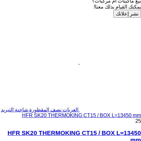
بيع ماكينات أم مركبات؟
يمكنك القيام بذلك معنا!
نشر إعلانك
العربات نصف المقطورة شاحنة التبريد
HFR SK20 THERMOKING CT15 / BOX L=13450 mm
25
HFR SK20 THERMOKING CT15 / BOX L=13450
mm