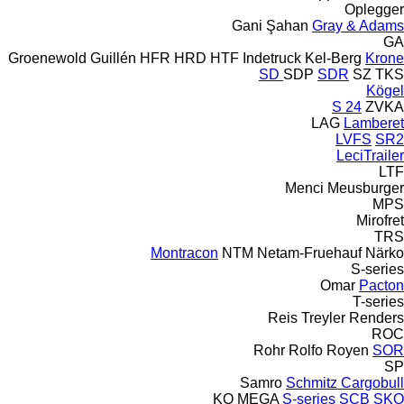
Oplegger
Gani Şahan
Gray & Adams
GA
Groenewold
Guillén
HFR
HRD
HTF
Indetruck
Kel-Berg
Krone
SD
SDP
SDR
SZ
TKS
Kögel
S 24
ZVKA
LAG
Lamberet
LVFS
SR2
LeciTrailer
LTF
Menci
Meusburger
MPS
Mirofret
TRS
Montracon
NTM
Netam-Fruehauf
Närko
S-series
Omar
Pacton
T-series
Reis Treyler
Renders
ROC
Rohr
Rolfo
Royen
SOR
SP
Samro
Schmitz Cargobull
KO
MEGA
S-series
SCB
SKO