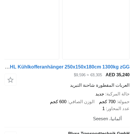
Blyss FK1325HL Kühlkofferanhänger 250x150x180cm 1300kg zGG
AED 3
≈ $9,596
€8,305
ت المقطورة شاحنة التبريد
لمركبة
جديد
700 كجم
الوزن الصافي
600 كجم
محاور
1
انيا، Seesen
Blyss Transporttechnik