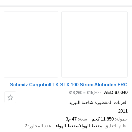
Schmitz Cargobull TK SLX 100 Strom Alubode
AED 6
≈ $18,260
€15,800
ت المقطورة شاحنة التبريد
11,850 كجم
سعة
47 م3
لتعليق
بضغط الهواء/بضغط الهواء
عدد المحاور
2