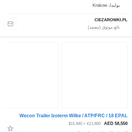
ندا، Krakow
CIEZAROW
Wecon Trailer Izoterm Wilke / ATP/FRC / 18
AED 5
≈ $15,940
€13,800