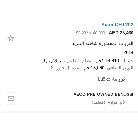
Svan CH
AED 2
≈ $6,932
€6,000
ت المقطورة شاحنة التبريد
14,910 كجم
نظام التعليق
زنبرك/زنبرك
 الصافي
3,090 كجم
عدد المحاور
2
اتيا، Lučko
IVECO PRE-OWNED BE