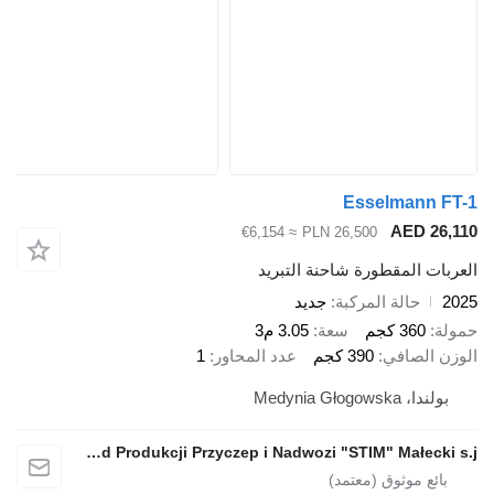
Esselmann
AED 2
≈ €6,154
PLN 26,500
ت المقطورة شاحنة التبريد
حالة المركبة
جديد
360 كجم
سعة
3.05 م3
 الصافي
390 كجم
عدد المحاور
1
، Medynia Głogowska
Zakład Produkcji Przyczep i Nadwozi "STIM" Małecki s.j.