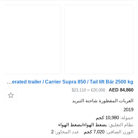
Rohr refrigerated trailer / Carrier Supra 850 / Tail lift Bär 2500 kg
AED 8
≈ $23,110
€20,000
ت المقطورة شاحنة التبريد
10,980 كجم
لتعليق
بضغط الهواء/بضغط الهواء
 الصافي
7,020 كجم
عدد المحاور
2