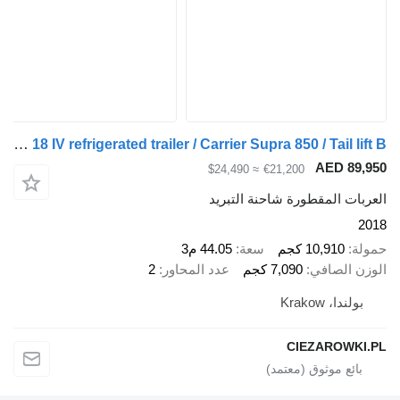
Rohr RZK 18 IV refrigerated trailer / Carrier Supra 850 / Tail lift B
AED 8
≈ $24,490
€21,200
ت المقطورة شاحنة التبريد
10,910 كجم
سعة
44.05 م3
 الصافي
7,090 كجم
عدد المحاور
2
ندا، Krakow
CIEZAROW