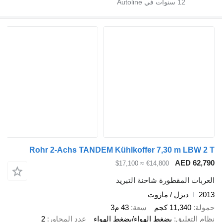
12
سنوات في Autoline
Rohr 2-Achs TANDEM Kühlkoffer 7,30 m LB
AED 6
≈ $17,100
€14,800
ت المقطورة شاحنة التبريد
ديزل / مازوت
11,340 كجم
سعة
43 م3
لتعليق
بضغط الهواء/بضغط الهواء
عدد المحاور
2