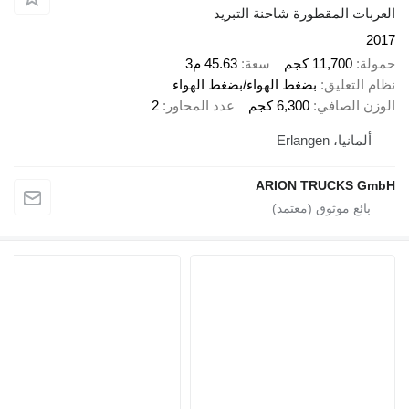
ت المقطورة شاحنة التبريد
11,700 كجم
سعة
45.63 م3
لتعليق
بضغط الهواء/بضغط الهواء
 الصافي
6,300 كجم
عدد المحاور
2
نيا، Erlangen
ARION TRUCKS 