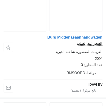
Burg Middenasaanhangw
 عند الطلب
ت المقطورة شاحنة التبريد
محاور
3
دا، RIJSOORD
IDA