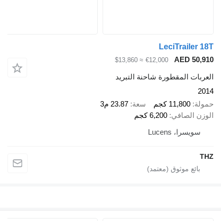
LeciTraile
AED 5
≈ $13,860
€12,000
ت المقطورة شاحنة التبريد
11,800 كجم
سعة
23.87 م3
 الصافي
6,200 كجم
سرا، Lucens