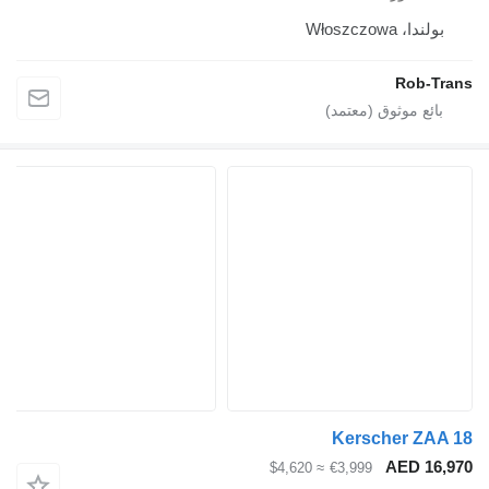
دا، Włoszczowa
Rob-
Kerscher Z
AED 1
≈ $4,620
€3,999