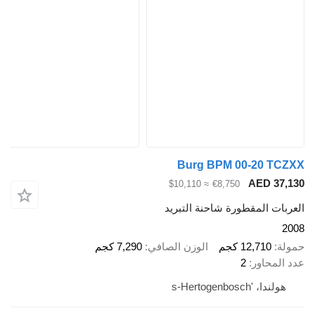
Burg BPM 00-20 T
AED 3
≈ $10,110
€8,750
ت المقطورة شاحنة التبريد
12,710 كجم
الوزن الصافي
7,290 كجم
محاور
2
ا، 's-Hertogenbosch