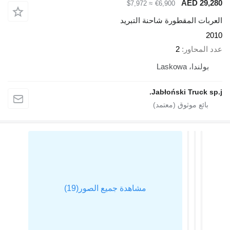
AED 2
≈ $7,972
€6,900
ت المقطورة شاحنة التبريد
محاور
2
دا، Laskowa
Jabłoński Truck