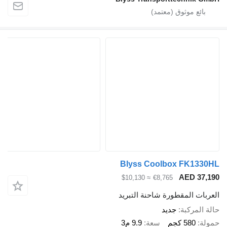
Blyss Coolbox FK13
AED 3
≈ $10,130
€8,765
ت المقطورة شاحنة التبريد
لمركبة
جديد
580 كجم
سعة
9.9 م3