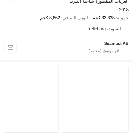
ت المقطورة شاحنة التبريد
32,338 كجم
الوزن الصافي
8,662 كجم
يد، Trelleborg
Scanla