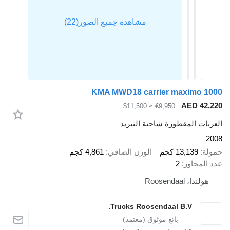
KMA MWD18 carrier maximo 
AED 4
≈ $11,500
€9,950
ت المقطورة شاحنة التبريد
13,139 كجم
الوزن الصافي
4,861 كجم
محاور
2
دا، Roosendaal
Trucks Roosendaal B.V.