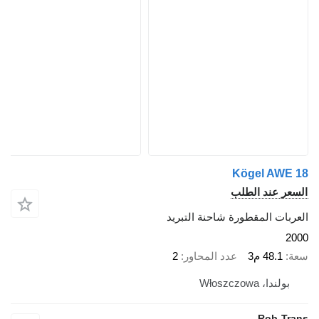
Kögel AW
 عند الطلب
ت المقطورة شاحنة التبريد
48.1 م3
عدد المحاور
2
دا، Włoszczowa
Rob-