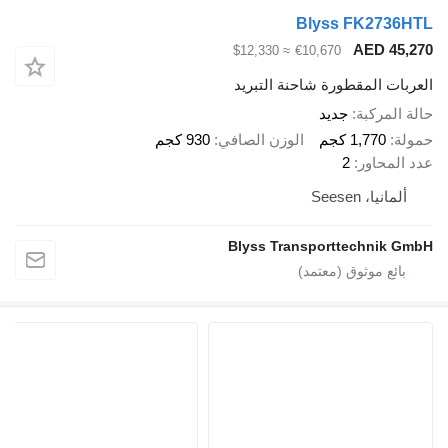
Blyss FK273
AED 4
≈ $12,330
€10,670
ت المقطورة شاحنة التبريد
لمركبة
جديد
1,770 كجم
الوزن الصافي
930 كجم
محاور
2
انيا، Seesen
Blyss Transporttechnik