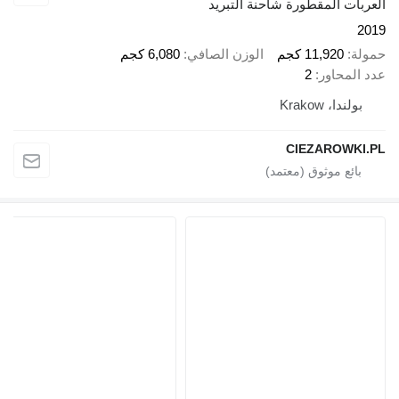
ت المقطورة شاحنة التبريد
11,920 كجم
الوزن الصافي
6,080 كجم
محاور
2
ندا، Krakow
CIEZAROW