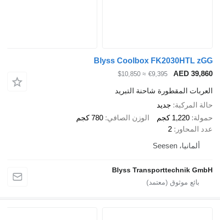
Blyss Coolbox FK2030HTL
AED 3
≈ $10,850
€9,395
ت المقطورة شاحنة التبريد
لمركبة
جديد
1,220 كجم
الوزن الصافي
780 كجم
محاور
2
انيا، Seesen
Blyss Transporttechnik