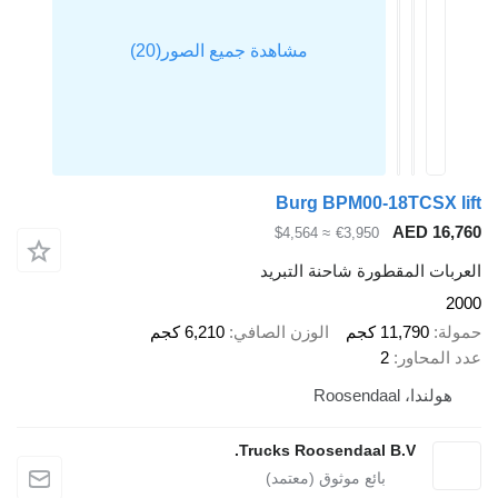
Burg BPM00-18TCSX
AED 1
≈ $4,564
€3,950
ت المقطورة شاحنة التبريد
11,790 كجم
الوزن الصافي
6,210 كجم
محاور
2
دا، Roosendaal
Trucks Roosendaal B.V.