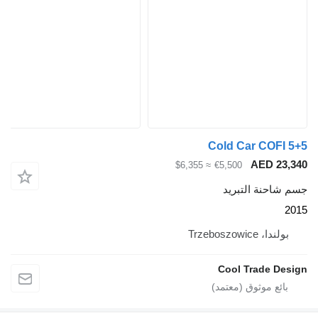
C
≈ $6,355