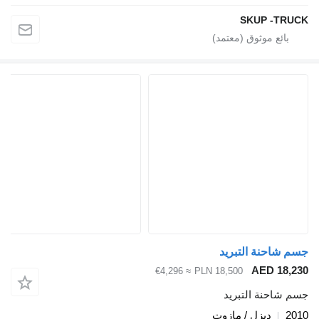
≈ €4,296
PLN 1
ت