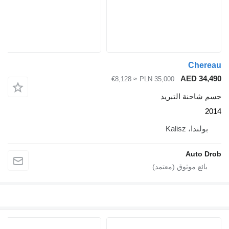
≈ €8,128
PLN 3