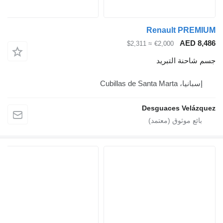
R
≈ $2,311
De