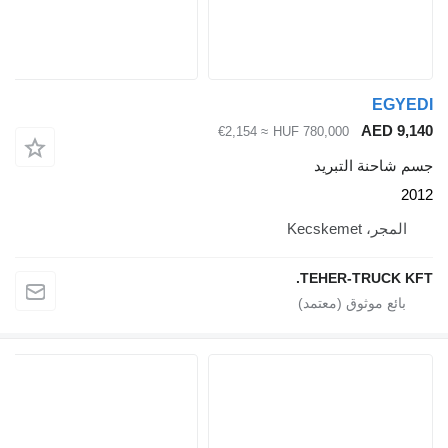
≈ €2,154
HUF 7