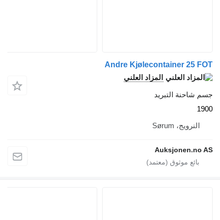
Andre Kjøle
اد العلني