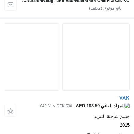
alga Nutzfahrzeug- und Baumaschinen GmbH & Co. KG
≈ €45.61
SEK 500