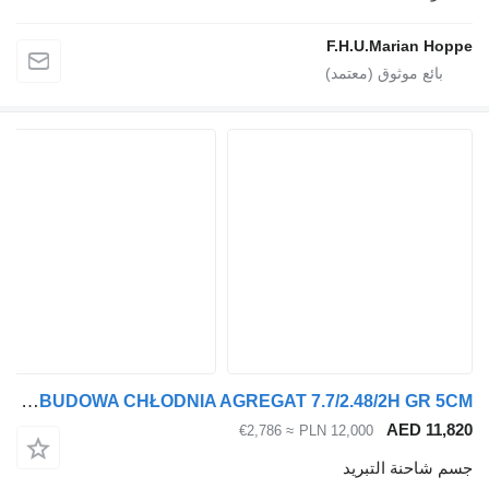
F
ZABUDOWA CHŁODNIA AGREGAT 7.7/2.48/2H GR 5CM
≈ €2,786
PLN 1