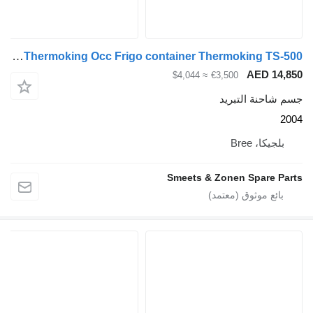
Thermo King Thermoking Occ Frigo container Thermoking TS-500
≈ $4,044
Smeets & 