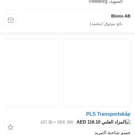
PL
≈ €27.36
SEK 300