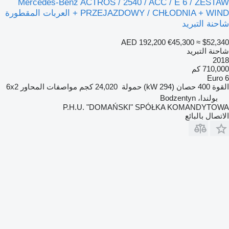
Mercedes-Benz ACTROS / 2540 / ACC / E 6 / ZESTAW
PRZEJAZDOWY / CHŁODNIA + WIND + العربات المقطورة
شاحنة التبريد
AED 192,200
€45,300
≈ $52,340
شاحنة التبريد
2018
710,000 كم
Euro 6
القوة
400 حصان (294 kW)
حمولة
24,020 كجم
مواصفات المحاور
6x2
بولندا، Bodzentyn
P.H.U. "DOMAŃSKI" SPÓŁKA KOMANDYTOWA
الاتصال بالبائع