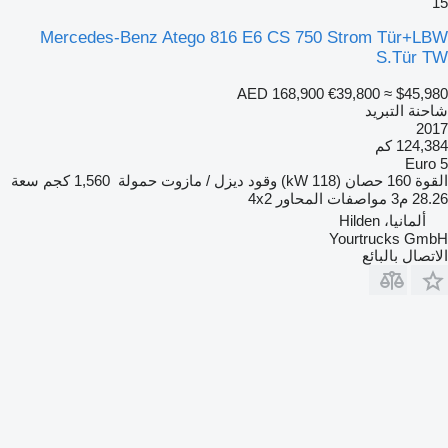
15
Mercedes-Benz Atego 816 E6 CS 750 Strom Tür+LBW
S.Tür TW
AED 168,900
€39,800
≈ $45,980
شاحنة التبريد
2017
124,384 كم
Euro 5
القوة
160 حصان (118 kW)
وقود
ديزل / مازوت
حمولة
1,560 كجم
سعة
28.26 م3
مواصفات المحاور
4x2
ألمانيا، Hilden
Yourtrucks GmbH
الاتصال بالبائع