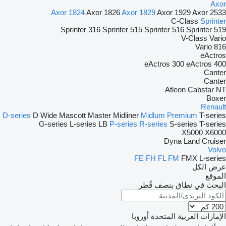
Axor
Axor 1824
Axor 1826
Axor 1829
Axor 1929
Axor 2533
C-Class
Sprinter
Sprinter 316
Sprinter 515
Sprinter 516
Sprinter 519
V-Class
Vario
Vario 816
eActros
eActros 300
eActros 400
Canter
Canter
Atleon
Cabstar
NT
Boxer
Renault
D-series
D Wide
Mascott
Master
Midliner
Midlum
Premium
T-series
G-series
L-series
LB
P-series
R-series
S-series
T-series
X5000
X6000
Dyna
Land Cruiser
Volvo
FE
FH
FL
FM
FMX
L-series
عرض الكل
الموقع
البحث في نطاق بنصف قُطر
الإمارات العربية المتحدة
أوروبا