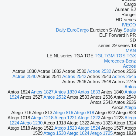
Cargo
Auman
BJ
Ranger
HD-series
IVECO
Daily
EuroCargo
Eurotech
S-Way
Stralis
ELF
Forward
NPR
SD
29 series
18 series
MAN
LE
NL series
TGA
TGE
TGL
TGM
TGS
TGX
Mercedes-Benz
Actros
Actros 1830
Actros 1832
Actros 2530
Actros 2532
Actros 2536
Actros 2540
Actros 2541
Actros 2542
Actros 2543
Actros 2545
Actros 2546
Actros 2548
Actros 2745
Antos
Antos 1824
Antos 1827
Antos 1830
Antos 1833
Antos 1840
Antos
1924
Antos 2527
Antos 2532
Antos 2533
Antos 2536
Antos 2540
Antos 2543
Antos 2636
Arocs
Atego
Atego 716
Atego 813
Atego 816
Atego 818
Atego 822
Atego 823
Atego 1018
Atego 1218
Atego 1221
Atego 1222
Atego 1223
Atego
1224
Atego 1230
Atego 1318
Atego 1322
Atego 1323
Atego 1324
Atego 1518
Atego 1522
Atego 1523
Atego 1524
Atego 1527
Atego
1529
Atego 1530
Atego 1624
Atego 1725
Atego 1828