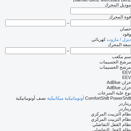
موديل المحرك
قوة المحرك
–
حصان
وقود
ديزل / مازوت
كهربائي
سعة المحرك
–
سم مكعب
مرشح الجسيمات
مرشح الجسيمات
EEV
EEV
خزان AdBlue
خزان AdBlue
نوع علبة السرعات
PowerShift
ComfortShift
أوتوماتيكية
ميكانيكية
نصف أوتوماتيكية
ريتاردر
ريتاردر
نظام التزييت المركزي
نظام التزييت المركزي
نظام القفل التفاضلي
نظام القفل التفاضلي