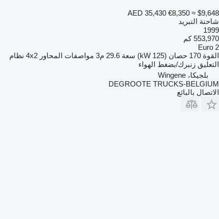
AED 35,430
€8,350
≈ $9,648
شاحنة التبريد
1999
553,970 كم
Euro 2
القوة
170 حصان (125 kW)
سعة
29.6 م3
مواصفات المحاور
4x2
نظام
التعليق
زنبرك/بضغط الهواء
بلجيكا، Wingene
DEGROOTE TRUCKS-BELGIUM
الاتصال بالبائع