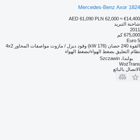
Mercedes-Benz Axor 1824
AED 61,090
PLN 62,000
≈ €14,400
شاحنة التبريد
2011
675,000 كم
Euro 5
القوة
240 حصان (176 kW)
وقود
ديزل / مازوت
مواصفات المحاور
4x2
نظام التعليق
بضغط الهواء/بضغط الهواء
بولندا، Szczawin
WoźTrans
الاتصال بالبائع