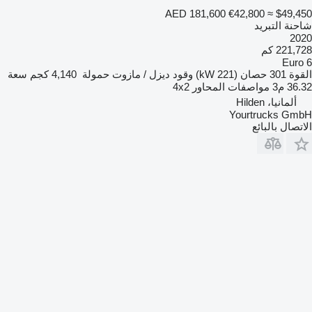
AED 181,600
€42,800
≈ $49,450
شاحنة التبريد
2020
221,728 كم
Euro 6
القوة
301 حصان (221 kW)
وقود
ديزل / مازوت
حمولة
4,140 كجم
سعة
36.32 م3
مواصفات المحاور
4x2
ألمانيا، Hilden
Yourtrucks GmbH
الاتصال بالبائع