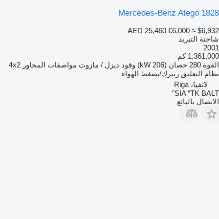
Mercedes-Benz Atego 1828
AED 25,460
€6,000
≈ $6,932
شاحنة التبريد
2001
1,361,000 كم
القوة
280 حصان (206 kW)
وقود
ديزل / مازوت
مواصفات المحاور
4x2
نظام التعليق
زنبرك/بضغط الهواء
لاتفيا، Riga
SIA “TK BALT”
الاتصال بالبائع