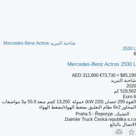
شاحنة التبريد Mercedes-Benz Actros
2530 L
8
Mercedes-Benz Actros 2530 L
AED 312,800
€73,730
≈ $85,190
شاحنة التبريد
2020
518,562 كم
Euro 6
القوة
299 حصان (220 kW)
حمولة
13,250 كجم
سعة
55.9 م3
مواصفات
المحاور
6x2
نظام التعليق
بضغط الهواء/بضغط الهواء
التشيك، Praha 5 - Řeporyje
Daimler Truck Česká republika s.r.o.
الاتصال بالبائع