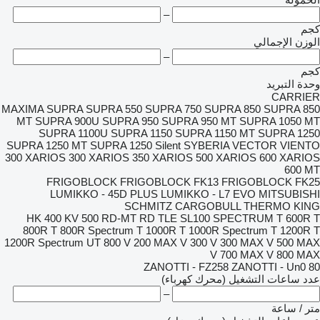
–
كجم
الوزن الإجمالي
–
كجم
وحدة التبريد
CARRIER
MAXIMA
SUPRA
SUPRA 550
SUPRA 750
SUPRA 850
SUPRA 850
MT
SUPRA 900U
SUPRA 950
SUPRA 950 MT
SUPRA 1050 MT
SUPRA 1100U
SUPRA 1150
SUPRA 1150 MT
SUPRA 1250
SUPRA 1250 MT
SUPRA 1250 Silent
SYBERIA
VECTOR
VIENTO
300
XARIOS 300
XARIOS 350
XARIOS 500
XARIOS 600
XARIOS
600 MT
FRIGOBLOCK
FRIGOBLOCK FK13
FRIGOBLOCK FK25
LUMIKKO - 45D PLUS
LUMIKKO - L7 EVO
MITSUBISHI
SCHMITZ CARGOBULL
THERMO KING
HK 400
KV 500
RD-MT
RD TLE
SL100
SPECTRUM
T 600R
T
800R
T 800R Spectrum
T 1000R
T 1000R Spectrum
T 1200R
T
1200R Spectrum
UT 800
V 200 MAX
V 300
V 300 MAX
V 500 MAX
V 700 MAX
V 800 MAX
ZANOTTI - FZ258
ZANOTTI - Un0 80
عدد ساعات التشغيل (محرك كهرباء)
–
متر / ساعة