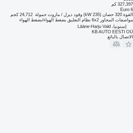
327,397 كم
Euro 6
القوة
320 حصان (235 kW)
وقود
ديزل / مازوت
حمولة
24,712 كجم
مواصفات المحاور
6x2
نظام التعليق
بضغط الهواء/بضغط الهواء
إستونيا، Lääne-Harju Vald
KB AUTO EESTI OÜ
الاتصال بالبائع