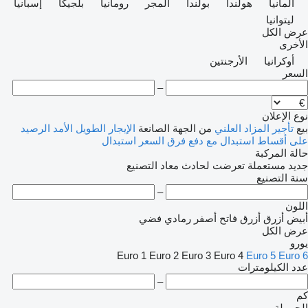
ألمانيا
هولندا
بولندا
المجر
رومانيا
بلجيكا
إسبانيا
ليتوانيا
عرض الكل
الأخرى
أوكرانيا
الأرجنتين
السعر
–
نوع الإعلان
بيع
تأجير
المزاد العلني
من الجهة الصانعة
الإيجار الطويل الأمد
الرصيد
على أقساط
استبدال مع دفع فرق السعر
استبدال
حالة المركبة
جديد
مستعملة
تعرضت لحادث
معاد التصنيع
سنة التصنيع
–
اللون
أبيض
أزرق
أزرق فاتح
أصفر
رمادي فضي
عرض الكل
يورو
Euro 1
Euro 2
Euro 3
Euro 4
Euro 5
Euro 6
عدد الكيلومترات
–
كم
الحمولة