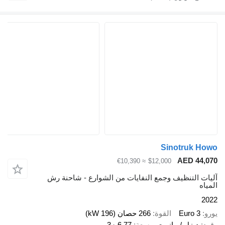
Sinotruk Howo
AED 44,070
≈ €10,390
$12,000
آليات التنظيف وجمع النفايات من الشوارع - شاحنة رش
المياه
2022
يورو
Euro 3
القوة
266 حصان (196 kW)
وقود
ديزل / مازوت
سعة
6.77 م3