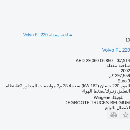
شاحنة مقفلة Volvo FL 220
10
Volvo FL 220
AED 29,060
€6,850
≈ $7,914
شاحنة مقفلة
2002
297,559 كم
Euro 3
القوة
220 حصان (162 kW)
سعة
38.4 م3
مواصفات المحاور
4x2
نظام
التعليق
زنبرك/بضغط الهواء
بلجيكا، Wingene
DEGROOTE TRUCKS-BELGIUM
الاتصال بالبائع