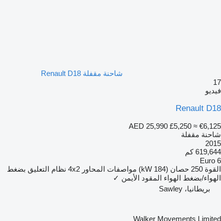
شاحنة مقفلة Renault D18
17
فيديو
Renault D18
AED 25,990
£5,250
≈ €6,125
شاحنة مقفلة
2015
619,644 كم
Euro 6
القوة
250 حصان (184 kW)
مواصفات المحاور
4x2
نظام التعليق
بضغط
الهواء/بضغط الهواء
المقود الأيمن
✓
بريطانيا، Sawley
Walker Movements Limited