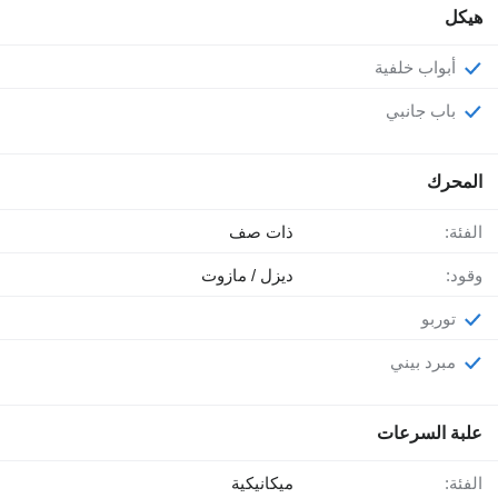
هيكل
أبواب خلفية
باب جانبي
المحرك
الفئة:
ذات صف
وقود:
ديزل / مازوت
توربو
مبرد بيني
علبة السرعات
الفئة:
ميكانيكية