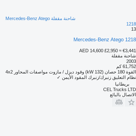
شاحنة مقفلة Mercedes-Benz Atego
1218
13
Mercedes-Benz Atego 1218
AED 14,600
£2,950
≈ €3,441
شاحنة مقفلة
2003
61,752 كم
القوة
180 حصان (132 kW)
وقود
ديزل / مازوت
مواصفات المحاور
4x2
نظام التعليق
زنبرك/زنبرك
المقود الأيمن
✓
بريطانيا
CEL Trucks LTD
الاتصال بالبائع