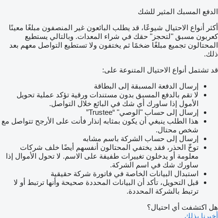
الدفع المسبك المثير للشك
أكثر أنواع الاحتيال شيوعًا، قد يطلب البائعون غير المنصفون مبلغًا معينًا
كعربون مسبق "لتحجز" حقك في شراء المعدات. وبالتالي يستطيع
المحتالون تجميع مبلغًا ضخمًا ثم يختفون ولا تستطيع التواصل معهم بعد
ذلك.
قد تشتمل أنواع الاحتيال المتنوعة على:
إرسال الدفعة المسبقة إلى البطاقة
لا تقم بالدفع المسبق بدون مستندات ورقية تؤكد عملية تحويل
الأمول إذا ساورك أي شك في البائع خلال التواصل.
إرسال إلى حساب "الوصي" “Trustee”
هذا الطلب ينبغي أن يكون بمثابه إنذار فأنت على الأرجح تتواصل مع
شخص محتال.
إرسال إلى حساب الشركة باسم مشابه
توخّ الحذر، فقد يختفي المحتالون أنفسهم أيضًا خلف شركات
معلومة أو يدخلون تغييرات طفيفة على الاسم. لا تحول الأموال إذا
ساورك شك في اسم الشركة.
استبدال البيانات الخاصة في فاتورة شركة حقيقية
قبل التحويل، تأكد أن البيانات المحددة صحيحة وأنها ترتبط أو لا
ترتبط بالشركة المحددة.
هل اكتشفت أي احتيال؟
أخبرنا بذلك