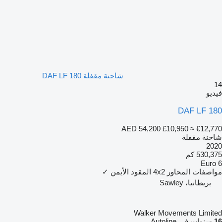
شاحنة مقفلة DAF LF 180
14
فيديو
DAF LF 180
AED 54,200
£10,950
≈ €12,770
شاحنة مقفلة
2020
530,375 كم
Euro 6
مواصفات المحاور
4x2
المقود الأيمن
✓
بريطانيا، Sawley
Walker Movements Limited
16
سنوات في Autoline