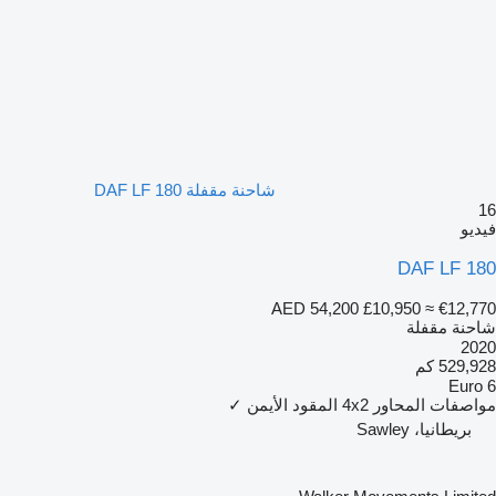
شاحنة مقفلة DAF LF 180
16
فيديو
DAF LF 180
AED 54,200
£10,950
≈ €12,770
شاحنة مقفلة
2020
529,928 كم
Euro 6
مواصفات المحاور
4x2
المقود الأيمن
✓
بريطانيا، Sawley