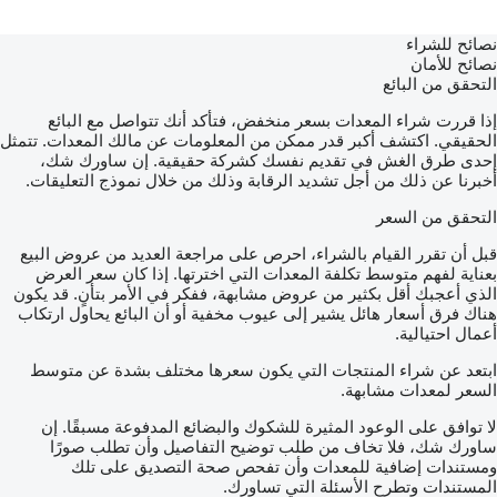
نصائح للشراء
نصائح للأمان
التحقق من البائع
إذا قررت شراء المعدات بسعر منخفض، فتأكد أنك تتواصل مع البائع
الحقيقي. اكتشف أكبر قدر ممكن من المعلومات عن مالك المعدات. تتمثل
إحدى طرق الغش في تقديم نفسك كشركة حقيقية. إن ساورك شك،
أخبرنا عن ذلك من أجل تشديد الرقابة وذلك من خلال نموذج التعليقات.
التحقق من السعر
قبل أن تقرر القيام بالشراء، احرص على مراجعة العديد من عروض البيع
بعناية لفهم متوسط تكلفة المعدات التي اخترتها. إذا كان سعر العرض
الذي أعجبك أقل بكثير من عروض مشابهة، ففكر في الأمر بتأنٍ. قد يكون
هناك فرق أسعار هائل يشير إلى عيوب مخفية أو أن البائع يحاول ارتكاب
أعمال احتيالية.
ابتعد عن شراء المنتجات التي يكون سعرها مختلف بشدة عن متوسط
السعر لمعدات مشابهة.
لا توافق على الوعود المثيرة للشكوك والبضائع المدفوعة مسبقًا. إن
ساورك شك، فلا تخاف من طلب توضيح التفاصيل وأن تطلب صورًا
ومستندات إضافية للمعدات وأن تفحص صحة التصديق على تلك
المستندات وتطرح الأسئلة التي تساورك.