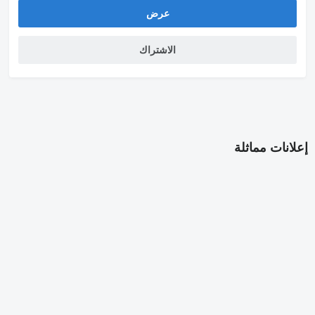
elektronische Druckluftversorgungseinheit
عرض
M-Fahrerhaus ClassicSpace
2,30 m
Tunnel 320 mm
الاشتراك
Massage-Funktion
für Fahrersitz
Motor OM470
R6
10,7 l
2200 Nm
Reifen schlauchlos
315/70 R 22,5 HA
إعلانات مماثلة
Reifen schlauchlos
315/70 R 22,5 VA/VLA/NLA
Rückfahrwarner
Scheinwerfer-Reinigungsanlage
Schlussquerträger
verstärkt
Sonnenrollo
seitlich
Fahrerseite
Tank 290 l
links
650 x 565 x 950 mm
Alu
Tisch