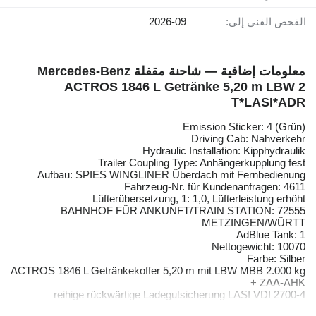
الفحص الفني إلى:
2026-09
معلومات إضافية — شاحنة مقفلة Mercedes-Benz
ACTROS 1846 L Getränke 5,20 m LBW 2
T*LASI*ADR
Emission Sticker: 4 (Grün)
Driving Cab: Nahverkehr
Hydraulic Installation: Kipphydraulik
Trailer Coupling Type: Anhängerkupplung fest
Aufbau: SPIES WINGLINER Überdach mit Fernbedienung
Fahrzeug-Nr. für Kundenanfragen: 4611
Lüfterübersetzung, 1: 1,0, Lüfterleistung erhöht
BAHNHOF FÜR ANKUNFT/TRAIN STATION: 72555
METZINGEN/WÜRTT
AdBlue Tank: 1
Nettogewicht: 10070
Farbe: Silber
ACTROS 1846 L Getränkekoffer 5,20 m mit LBW MBB 2.000 kg
+ ZAA-AHK
4-reihige rückwärtige Ladegutsicherung LASI VDI 2700
ADR Typklasse FL