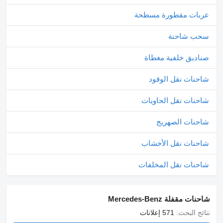
Luftleitkörper
عربات مقطورة مسطحة
rastbar
Multimedia Cockpit
interactive
سحب شاحنة
Regensensor
Vorderachse luftgefedert
صناديق خلفية مغطاة
Actros S/M Fahrerhaus
Fahrer
Anhängerbremse
شاحنات نقل الوقود
2-Leitung
Anhängersteckdose 24 V
15-polig
شاحنات نقل الحاويات
Drucklufthorn
Fahrer-Schwingsitz
شاحنات الصهريج
Komfort
Feststellbremse
elektronisch
شاحنات نقل الأخشاب
Getriebe G 211-12/14,93-1,0
Mercedes PowerShift 3
شاحنات نقل المخلفات
Nebenabtrieb
einfach
Schließanlage
transparent
شاحنات مقفلة Mercedes-Benz
Vorrüstung Mercedes-Benz Truck App Portal
links
نتائج البحث:
571 إعلانات
Gewichtsvariante 19,0 t (8,0/13,0)