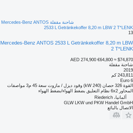
auf Beifahrerseite
Vorrüstung für Mauterfassung
Zusatzstabilisator
Hinter-/Nachlaufachse
Lenkölkühlung
شاحنة مقفلة Mercedes-Benz ANTOS
Tachograf digital
2533 L Getränkekoffer 8,20 m LBW 2 T*LENK
2. Generation
13
Umweltplakette (grün)
Zweisitzer
Mercedes-Benz ANTOS 2533 L Getränkekoffer 8,20 m LBW
Scheckheft gepflegt
2 T*LENK
Metallic-Lackierung
2/3türig
AED 274,900
€64,800
≈ $74,870
Keine Haftung für Druck- u. Schreibfehler
شاحنة مقفلة
Verkauf nur an Gewerbetreibende
2019
Irrtum und Zwischenverkauf vorbehalten Änderungen
243,811 كم
Zwischenverkauf und Irrtümer sind ausdrücklich vorbehalten.
Euro 6
Die Beschreibung dient der Indentifizierung des Fahrzeuges und
القوة
326 حصان (240 kW)
وقود
ديزل / مازوت
سعة
45 م3
مواصفات
stellt keine Gewährleistung im kaufrechtlichen Sinne dar.
المحاور
6x2
نظام التعليق
بضغط الهواء/بضغط الهواء
Ausschlaggebend ist die Beschreibung gemäß Kaufvertrag
TOP-SERVICE + QUALITÄT
ألمانيا، Riederich
Wir können Ihnen gerne ein LEASING-FINANZIERUNG-
GLW LKW und PKW Handel GmbH
MIETKAUF-Angebot unterbreiten
الاتصال بالبائع
Garantieversicherung auf Anfrage beim Versicherer möglich
TÜV / UVV LBW / Tachoprüfung und Einbau OBU-Gerät durch
unsere Partner vor Ort
Zollkennzeichen für 30 Tage
Sämtliche Zolldokumente für die Ausfuhr sind möglich