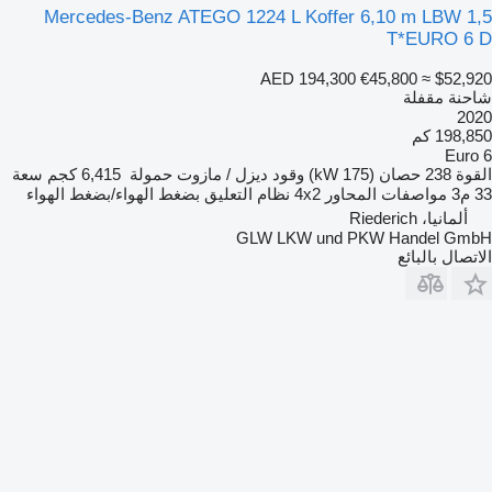
Mercedes-Benz ATEGO 1224 L Koffer 6,10 m LBW 1,5
T*EURO 6 D
AED 194,300
€45,800
≈ $52,920
شاحنة مقفلة
2020
198,850 كم
Euro 6
القوة
238 حصان (175 kW)
وقود
ديزل / مازوت
حمولة
6,415 كجم
سعة
33 م3
مواصفات المحاور
4x2
نظام التعليق
بضغط الهواء/بضغط الهواء
ألمانيا، Riederich
GLW LKW und PKW Handel GmbH
الاتصال بالبائع