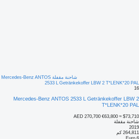
müssen aber einzeln angefragt werden
MAUT für Toll-Collect kann im Hause gebucht werden
kostenloser Transfer vom Flughafen Stuttgart oder Bahnhof
Metzingen (Württ)
FOR ENGLISH Andreas Pittas +49 172 7360672 Thomas Pittas
+49 172 7373243
Alexander Pittas +49 174 9898944 Robin Pittas +49 172
8017303
WHATSAPP Nummer +49 172 7360672 +49 172 7373243
Besuchen Sie uns auf unserer Webseite unter
www.GLWLKW.de
ständig über 200 Fahrzeuge am Lager
Scheckheftgepflegt
شاحنة مقفلة Mercedes-Benz ANTOS
2533 L Getränkekoffer LBW 2 T*LENK*20 PAL
16
Mercedes-Benz ANTOS 2533 L Getränkekoffer LBW 2
T*LENK*20 PAL
AED 270,700
€63,800
≈ $73,710
شاحنة مقفلة
2019
264,811 كم
Euro 6