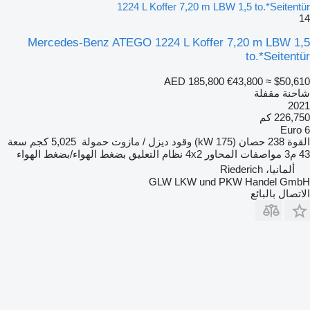
1224 L Koffer 7,20 m LBW 1,5 to.*Seitentür
14
Mercedes-Benz ATEGO 1224 L Koffer 7,20 m LBW 1,5
to.*Seitentür
AED 185,800
€43,800
≈ $50,610
شاحنة مقفلة
2021
226,750 كم
Euro 6
القوة
238 حصان (175 kW)
وقود
ديزل / مازوت
حمولة
5,025 كجم
سعة
43 م3
مواصفات المحاور
4x2
نظام التعليق
بضغط الهواء/بضغط الهواء
ألمانيا، Riederich
GLW LKW und PKW Handel GmbH
الاتصال بالبائع