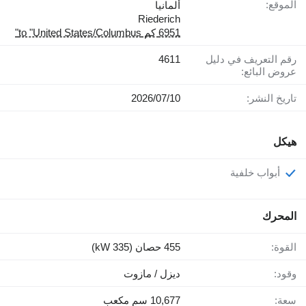
الموقع:
ألمانيا
Riederich
6951 كم to "United States/Columbus"
رقم التعريف في دليل
4611
عروض البائع:
تاريخ النشر:
10‏/07‏/2026
هيكل
أبواب خلفية
المحرك
القوة:
455 حصان (335 kW)
وقود:
ديزل / مازوت
سعة:
10,677 سم مكعب