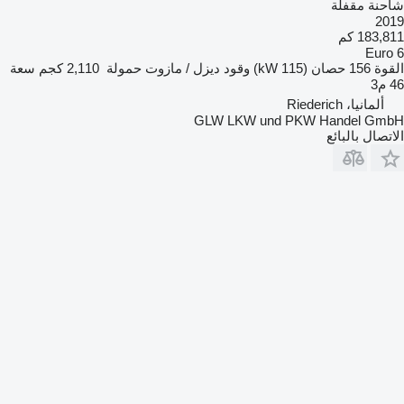
شاحنة مقفلة
2019
183,811 كم
Euro 6
القوة
156 حصان (115 kW)
وقود
ديزل / مازوت
حمولة
2,110 كجم
سعة
46 م3
ألمانيا، Riederich
GLW LKW und PKW Handel GmbH
الاتصال بالبائع