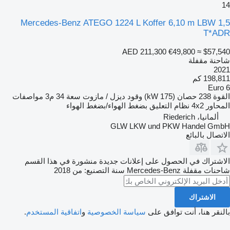
14
Mercedes-Benz ATEGO 1224 L Koffer 6,10 m LBW 1,5
T*ADR
AED 211,300
€49,800
≈ $57,540
شاحنة مقفلة
2021
198,811 كم
Euro 6
القوة
238 حصان (175 kW)
وقود
ديزل / مازوت
سعة
34 م3
مواصفات
المحاور
4x2
نظام التعليق
بضغط الهواء/بضغط الهواء
ألمانيا، Riederich
GLW LKW und PKW Handel GmbH
الاتصال بالبائع
الاشتراك في الحصول على إعلانات جديدة منشورة في هذا القسم
شاحنات مقفلة
Mercedes-Benz
سنة التصنيع: من 2018
الاشتراك
بالنقر هنا، أنت توافق على
سياسة الخصوصية
و
اتفاقية المستخدم
.