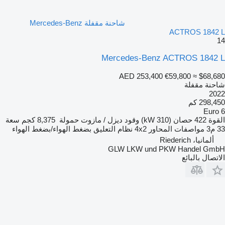
شاحنة مقفلة Mercedes-Benz
ACTROS 1842 L
14
Mercedes-Benz ACTROS 1842 L
AED 253,400
€59,800
≈ $68,680
شاحنة مقفلة
2022
298,450 كم
Euro 6
القوة
422 حصان (310 kW)
وقود
ديزل / مازوت
حمولة
8,375 كجم
سعة
33 م3
مواصفات المحاور
4x2
نظام التعليق
بضغط الهواء/بضغط الهواء
ألمانيا، Riederich
GLW LKW und PKW Handel GmbH
الاتصال بالبائع