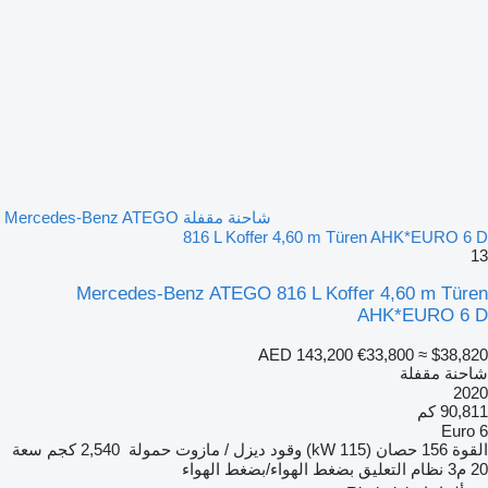
شاحنة مقفلة Mercedes-Benz ATEGO
816 L Koffer 4,60 m Türen AHK*EURO 6 D
13
Mercedes-Benz ATEGO 816 L Koffer 4,60 m Türen
AHK*EURO 6 D
AED 143,200
€33,800
≈ $38,820
شاحنة مقفلة
2020
90,811 كم
Euro 6
القوة
156 حصان (115 kW)
وقود
ديزل / مازوت
حمولة
2,540 كجم
سعة
20 م3
نظام التعليق
بضغط الهواء/بضغط الهواء