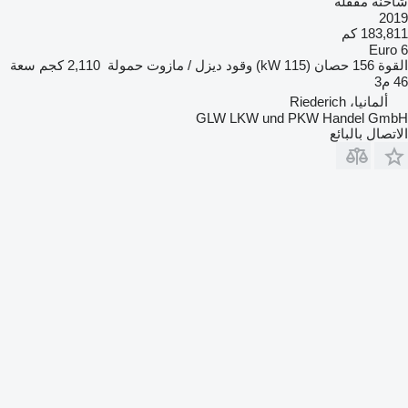
شاحنة مقفلة
2019
183,811 كم
Euro 6
القوة
156 حصان (115 kW)
وقود
ديزل / مازوت
حمولة
2,110 كجم
سعة
46 م3
ألمانيا، Riederich
GLW LKW und PKW Handel GmbH
الاتصال بالبائع