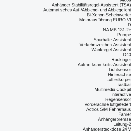
Anhänger Stabilitätsregel-Assistent (TSA)
Automatisches Auf-/Abblend- und Abbiegelicht
Bi-Xenon-Scheinwerfer
Motorausführung EURO VI
D
NA MB 131-2c
Pumpe
Spurhalte-Assistent
Verkehrszeichen-Assistent
Wankregel-Assistent
D40
Rockinger
Aufmerksamkeits-Assistent
Lichtsensor
Hinterachse
Luftleitkörper
rastbar
Multimedia Cockpit
interactive
Regensensor
Vorderachse luftgefedert
Actros S/M Fahrerhaus
Fahrer
Anhängerbremse
2-Leitung
Anhängersteckdose 24 V