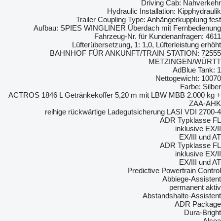
Driving Cab: Nahverkehr
Hydraulic Installation: Kipphydraulik
Trailer Coupling Type: Anhängerkupplung fest
Aufbau: SPIES WINGLINER Überdach mit Fernbedienung
Fahrzeug-Nr. für Kundenanfragen: 4611
Lüfterübersetzung, 1: 1,0, Lüfterleistung erhöht
BAHNHOF FÜR ANKUNFT/TRAIN STATION: 72555
METZINGEN/WÜRTT
AdBlue Tank: 1
Nettogewicht: 10070
Farbe: Silber
ACTROS 1846 L Getränkekoffer 5,20 m mit LBW MBB 2.000 kg +
ZAA-AHK
4-reihige rückwärtige Ladegutsicherung LASI VDI 2700
ADR Typklasse FL
inklusive EX/II
EX/III und AT
ADR Typklasse FL
inklusive EX/II
EX/III und AT
Predictive Powertrain Control
Abbiege-Assistent
permanent aktiv
Abstandshalte-Assistent
ADR Package
Dura-Bright
Alcoa