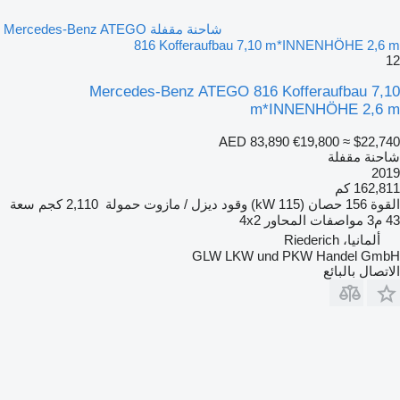
شاحنة مقفلة Mercedes-Benz ATEGO
816 Kofferaufbau 7,10 m*INNENHÖHE 2,6 m
12
Mercedes-Benz ATEGO 816 Kofferaufbau 7,10
m*INNENHÖHE 2,6 m
AED 83,890
€19,800
≈ $22,740
شاحنة مقفلة
2019
162,811 كم
القوة
156 حصان (115 kW)
وقود
ديزل / مازوت
حمولة
2,110 كجم
سعة
43 م3
مواصفات المحاور
4x2
ألمانيا، Riederich
GLW LKW und PKW Handel GmbH
الاتصال بالبائع