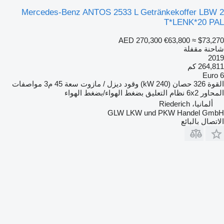
Mercedes-Benz ANTOS 2533 L Getränkekoffer LBW 2
T*LENK*20 PAL
AED 270,300
€63,800
≈ $73,270
شاحنة مقفلة
2019
264,811 كم
Euro 6
القوة
326 حصان (240 kW)
وقود
ديزل / مازوت
سعة
45 م3
مواصفات
المحاور
6x2
نظام التعليق
بضغط الهواء/بضغط الهواء
ألمانيا، Riederich
GLW LKW und PKW Handel GmbH
الاتصال بالبائع