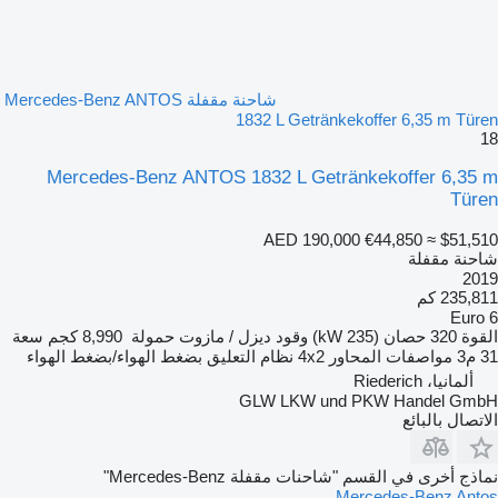
شاحنة مقفلة Mercedes-Benz ANTOS
1832 L Getränkekoffer 6,35 m Türen
18
Mercedes-Benz ANTOS 1832 L Getränkekoffer 6,35 m
Türen
AED 190,000
€44,850
≈ $51,510
شاحنة مقفلة
2019
235,811 كم
Euro 6
القوة
320 حصان (235 kW)
وقود
ديزل / مازوت
حمولة
8,990 كجم
سعة
31 م3
مواصفات المحاور
4x2
نظام التعليق
بضغط الهواء/بضغط الهواء
ألمانيا، Riederich
GLW LKW und PKW Handel GmbH
الاتصال بالبائع
نماذج أخرى في القسم "شاحنات مقفلة Mercedes-Benz"
Mercedes-Benz Antos