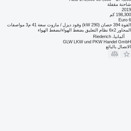
شاحنة مقفلة
2019
198,300 كم
Euro 6
القوة
394 حصان (290 kW)
وقود
ديزل / مازوت
سعة
41 م3
مواصفات
المحاور
6x2
نظام التعليق
بضغط الهواء/بضغط الهواء
ألمانيا، Riederich
GLW LKW und PKW Handel GmbH
الاتصال بالبائع