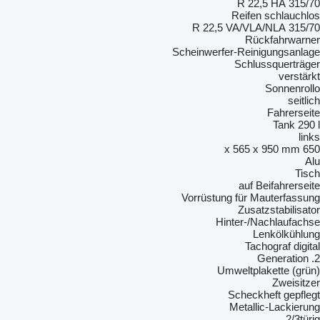
315/70 R 22,5 HA
Reifen schlauchlos
315/70 R 22,5 VA/VLA/NLA
Rückfahrwarner
Scheinwerfer-Reinigungsanlage
Schlussquerträger
verstärkt
Sonnenrollo
seitlich
Fahrerseite
Tank 290 l
links
650 x 565 x 950 mm
Alu
Tisch
auf Beifahrerseite
Vorrüstung für Mauterfassung
Zusatzstabilisator
Hinter-/Nachlaufachse
Lenkölkühlung
Tachograf digital
2. Generation
Umweltplakette (grün)
Zweisitzer
Scheckheft gepflegt
Metallic-Lackierung
2/3türig