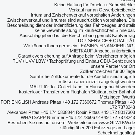
Keine Haftung für Druck- u. Schreibfehler
Verkauf nur an Gewerbetreibende
Irrtum und Zwischenverkauf vorbehalten Änderungen
Zwischenverkauf und Irrtümer sind ausdrücklich vorbehalten. Die
Beschreibung dient der Indentifizierung des Fahrzeuges und stellt
keine Gewährleistung im kaufrechtlichen Sinne dar.
Ausschlaggebend ist die Beschreibung gemäß Kaufvertrag
TOP-SERVICE + QUALITÄT
Wir können Ihnen gerne ein LEASING-FINANZIERUNG-
MIETKAUF-Angebot unterbreiten
Garantieversicherung auf Anfrage beim Versicherer möglich
TÜV / UVV LBW / Tachoprüfung und Einbau OBU-Gerät durch
unsere Partner vor Ort
Zollkennzeichen für 30 Tage
Sämtliche Zolldokumente für die Ausfuhr sind möglich
müssen aber einzeln angefragt werden
MAUT für Toll-Collect kann im Hause gebucht werden
kostenloser Transfer vom Flughafen Stuttgart oder Bahnhof
Metzingen (Württ)
FOR ENGLISH Andreas Pittas +49 172 7360672 Thomas Pittas +49
172 7373243
Alexander Pittas +49 174 9898944 Robin Pittas +49 172 8017303
WHATSAPP Nummer +49 172 7360672 +49 172 7373243
Besuchen Sie uns auf unserer Webseite unter www.GLWLKW.de
ständig über 200 Fahrzeuge am Lager
Scheckheftgepflegt