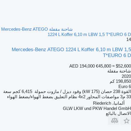
شاحنة مقفلة Mercedes-Benz ATEGO
1224 L Koffer 6,10 m LBW 1,5 T*EURO 6 D
14
Mercedes-Benz ATEGO 1224 L Koffer 6,10 m LBW 1,5
T*EURO 6 D
AED 194,000
€45,800
≈ $52,600
شاحنة مقفلة
2020
198,850 كم
Euro 6
القوة
238 حصان (175 kW)
وقود
ديزل / مازوت
حمولة
6,415 كجم
سعة
33 م3
مواصفات المحاور
4x2
نظام التعليق
بضغط الهواء/بضغط الهواء
ألمانيا، Riederich
GLW LKW und PKW Handel GmbH
الاتصال بالبائع