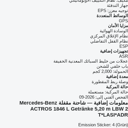
مكيف:
نظام التكييف الأوتوماتيكي
جهاز التدفئة
توجيه معزز:
EPS
الوسائط المتعددة
GPS
مزايا الأمان
الوسادة الهوائية
نظام الإغلاق المركزي
نظام القفل التفاضلي
ESP
تجهيزات إضافية
ASR
عجلات من خليط السبائك المعدنية الخفيفة
باب خلفي للشحن
الحمولة:
2,000 كجم
معدة إضافية
وصلة ربط المقطورة
حالة المركبة
حالة المركبة:
مستعملة
الفحص الفني إلى:
2026-09
معلومات إضافية — شاحنة مقفلة Mercedes-Benz
ACTROS 1846 L Getränke 5,20 m LBW 2
T*LASI*ADR
Emission Sticker: 4 (Grün)