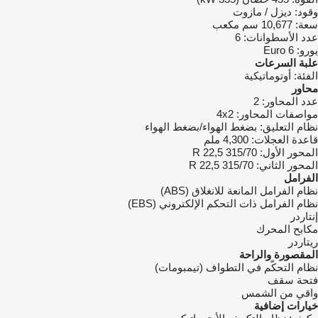
وقود:
ديزل / مازوت
سعة:
10,677 سم مكعب
عدد الأسطوانات:
6
يورو:
Euro 6
علبة السرعات
الفئة:
أوتوماتيكية
محاور
عدد المحاور:
2
مواصفات المحاور:
4x2
نظام التعليق:
بضغط الهواء/بضغط الهواء
قاعدة العجلات:
4,300 ملم
المحور الأول:
315/70 R 22,5
المحور الثاني:
315/70 R 22,5
الفرامل
نظام الفرامل المانعة للانغلاق (ABS)
نظام الفرامل ذات التحكم الإلكتروني (EBS)
إنتاردر
مكابح المحرك
ريتاردر
المقصورة والراحة
نظام التحكّم في التطواف (تيمبومات)
فتحة سقف
واقي من الشمس
خيارات إضافية