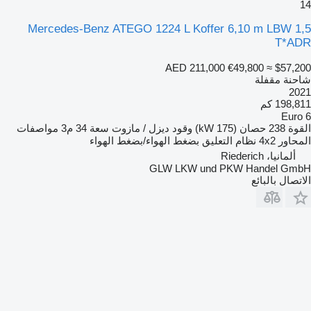
14
Mercedes-Benz ATEGO 1224 L Koffer 6,10 m LBW 1,5
T*ADR
AED 211,000
€49,800
≈ $57,200
شاحنة مقفلة
2021
198,811 كم
Euro 6
القوة
238 حصان (175 kW)
وقود
ديزل / مازوت
سعة
34 م3
مواصفات
المحاور
4x2
نظام التعليق
بضغط الهواء/بضغط الهواء
ألمانيا، Riederich
GLW LKW und PKW Handel GmbH
الاتصال بالبائع