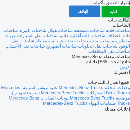
إظهار التعليق بأكمله
الهاتف
كتابة
الشاحنات
شاحنات قلابة
شاحنات مسطحة
شاحنات هيكل
شاحنات التبريد
شاحنات
ذات الخطاف
شاحنات ذات أغطية جانبية
شاحنات نقل السيارات
عربات
مقطورة مسطحة
سحب شاحنة
صناديق خلفية مغطاة
شاحنات نقل
الوقود
شاحنات نقل الحاويات
شاحنات الصهريج
شاحنات نقل الأخشاب
شاحنات نقل المخلفات
شاحنات مقفلة Mercedes-Benz
نتائج البحث:
565 إعلانات
عرض
الاشتراك
قطع الغيار لـ الشاحنات
وحدات التحكم Mercedes-Benz Trucks
علبة تروس السرعة Mercedes-
Benz Trucks
المحركات Mercedes-Benz Trucks
تسوية (تخويش)
موضعية Mercedes-Benz Trucks
لوحات العدادات Mercedes-Benz
Trucks
صمامات الهواء Mercedes-Benz Trucks
إعلانات مماثلة