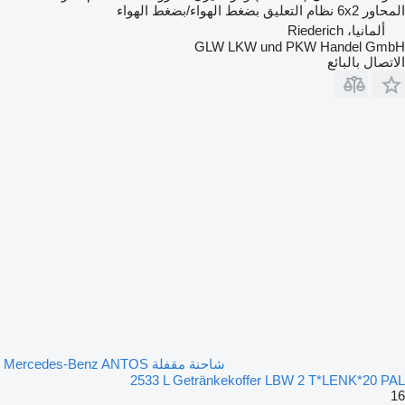
المحاور
6x2
نظام التعليق
بضغط الهواء/بضغط الهواء
ألمانيا، Riederich
GLW LKW und PKW Handel GmbH
الاتصال بالبائع
شاحنة مقفلة Mercedes-Benz ANTOS
2533 L Getränkekoffer LBW 2 T*LENK*20 PAL
16