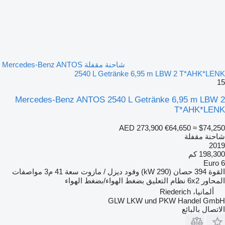
شاحنة مقفلة Mercedes-Benz ANTOS
2540 L Getränke 6,95 m LBW 2 T*AHK*LENK
15
Mercedes-Benz ANTOS 2540 L Getränke 6,95 m LBW 2
T*AHK*LENK
AED 273,900
€64,650
≈ $74,250
شاحنة مقفلة
2019
198,300 كم
Euro 6
القوة
394 حصان (290 kW)
وقود
ديزل / مازوت
سعة
41 م3
مواصفات
المحاور
6x2
نظام التعليق
بضغط الهواء/بضغط الهواء
ألمانيا، Riederich
GLW LKW und PKW Handel GmbH
الاتصال بالبائع