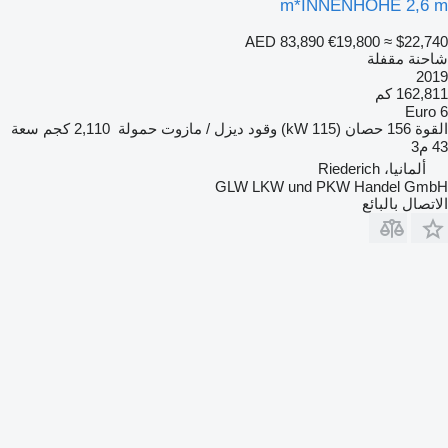
m*INNENHÖHE 2,6 m
AED 83,890
€19,800
≈ $22,740
شاحنة مقفلة
2019
162,811 كم
Euro 6
القوة
156 حصان (115 kW)
وقود
ديزل / مازوت
حمولة
2,110 كجم
سعة
43 م3
ألمانيا، Riederich
GLW LKW und PKW Handel GmbH
الاتصال بالبائع