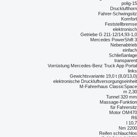
15-polig
Drucklufthorn
Fahrer-Schwingsitz
Komfort
Feststellbremse
elektronisch
Getriebe G 211-12/14,93-1,0
Mercedes PowerShift 3
Nebenabtrieb
einfach
Schließanlage
transparent
Vorrüstung Mercedes-Benz Truck App Portal
links
Gewichtsvariante 19,0 t (8,0/13,0)
elektronische Druckluftversorgungseinheit
M-Fahrerhaus ClassicSpace
2,30 m
Tunnel 320 mm
Massage-Funktion
für Fahrersitz
Motor OM470
R6
10,7 l
2200 Nm
Reifen schlauchlos