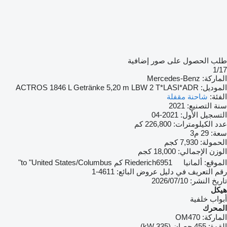
طلب الحصول على صور إضافية
1/17
الماركة:
Mercedes-Benz
الموديل:
ACTROS 1846 L Getränke 5,20 m LBW 2 T*LASI*ADR
الفئة:
شاحنة مقفلة
سنة التصنيع:
2021
التسجيل الأول:
2021-04
عدد الكيلومترات:
226,800 كم
سعة:
29 م3
الحمولة:
7,930 كجم
الوزن الإجمالي:
18,000 كجم
الموقع:
ألمانيا
6951 كم to "United States/Columbus"
Riederich
رقم التعريف في دليل عروض البائع:
4611-1
تاريخ النشر:
10‏/07‏/2026
هيكل
أبواب خلفية
المحرك
الماركة:
OM470
القوة:
455 حصان (335 kW)