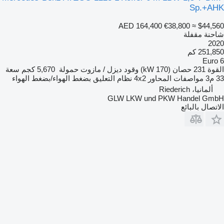
Sp.+AHK
AED 164,400
€38,800
≈ $44,560
شاحنة مقفلة
2020
251,850 كم
Euro 6
القوة
231 حصان (170 kW)
وقود
ديزل / مازوت
حمولة
5,670 كجم
سعة
33 م3
مواصفات المحاور
4x2
نظام التعليق
بضغط الهواء/بضغط الهواء
ألمانيا، Riederich
GLW LKW und PKW Handel GmbH
الاتصال بالبائع