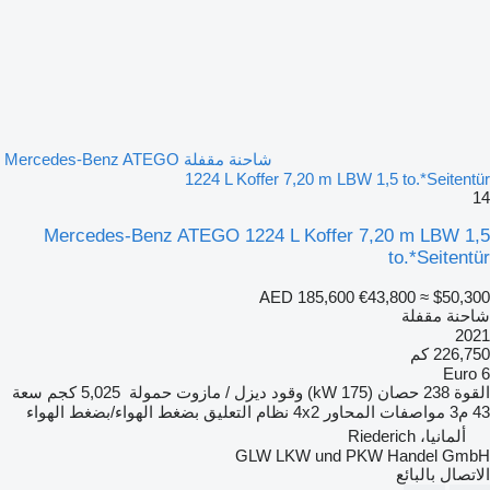
شاحنة مقفلة Mercedes-Benz ATEGO
1224 L Koffer 7,20 m LBW 1,5 to.*Seitentür
14
Mercedes-Benz ATEGO 1224 L Koffer 7,20 m LBW 1,5
to.*Seitentür
AED 185,600
€43,800
≈ $50,300
شاحنة مقفلة
2021
226,750 كم
Euro 6
القوة
238 حصان (175 kW)
وقود
ديزل / مازوت
حمولة
5,025 كجم
سعة
43 م3
مواصفات المحاور
4x2
نظام التعليق
بضغط الهواء/بضغط الهواء
ألمانيا، Riederich
GLW LKW und PKW Handel GmbH
الاتصال بالبائع