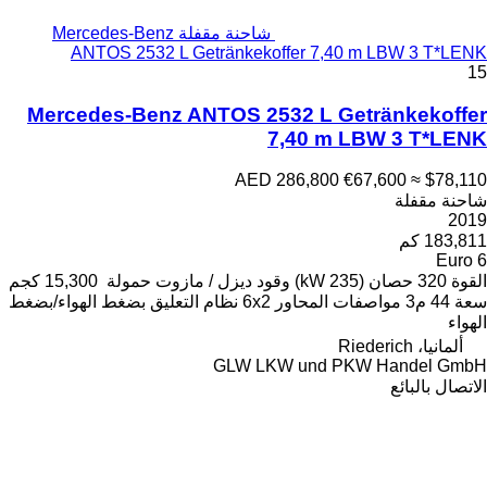
شاحنة مقفلة Mercedes-Benz
ANTOS 2532 L Getränkeko
Mercedes-Benz ANTOS 25
AED 
ود
ديزل / مازوت
حمولة
15,300 كجم
6x2
نظام التعليق
بضغط الهواء/بضغط
GLW LK