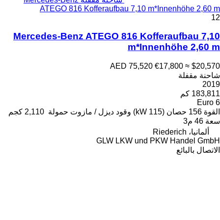
ATEGO 816 Kofferaufba
Mercedes-Benz ATEGO 81
AED
ود
ديزل / مازوت
حمولة
2,110 كجم
GLW LK