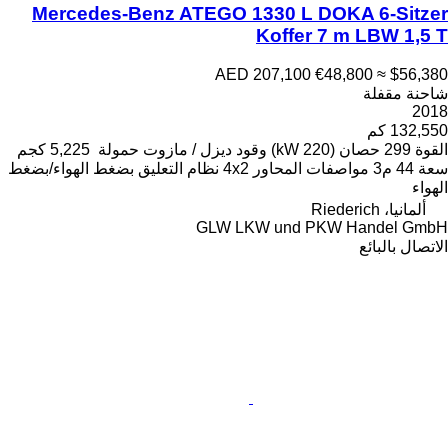
Mercedes-Benz ATEGO 1
AED 
ود
ديزل / مازوت
حمولة
5,225 كجم
4x2
نظام التعليق
بضغط الهواء/بضغط
GLW LK