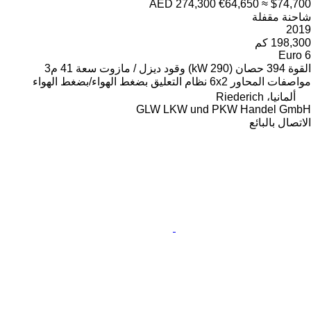
AED 
ود
ديزل / مازوت
سعة
41 م3
تعليق
بضغط الهواء/بضغط الهواء
GLW LK