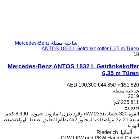
شاحنة مقفلة Mercedes-Benz
ANTOS 1832 L Ge
Mercedes-Benz ANTOS 18
AED 
ود
ديزل / مازوت
حمولة
8,990 كجم
4x2
نظام التعليق
بضغط الهواء/بضغط
GLW LK