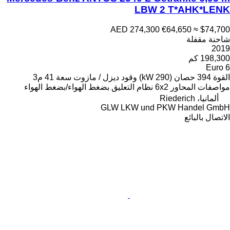
AED 
ود
ديزل / مازوت
سعة
41 م3
تعليق
بضغط الهواء/بضغط الهواء
GLW LK