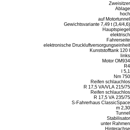
Gewic
elektronische 
S