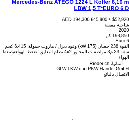
Mercedes-Benz ATEGO 1
AED 
ود
ديزل / مازوت
حمولة
6,415 كجم
4x2
نظام التعليق
بضغط الهواء/بضغط
GLW LK