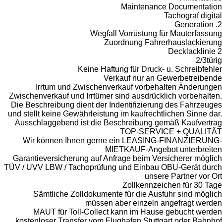
M
Wegfall Vo
Zuord
Keine Haftung
Verkau
Irrtum und Zwischenverk
Zwischenverkauf und Irrtümer sin
Die Beschreibung dient der Inde
und stellt keine Gewährleistung i
Ausschlaggebend ist die Besch
T
Wir können Ihnen gerne ei
MIETK
Garantieversicherung auf Anfrag
TÜV / UVV LBW / Tachoprüfung u
Z
Sämtliche Zolldokumente f
müssen abe
MAUT für Toll-Collect ka
kostenloser Transfer vom Flugh