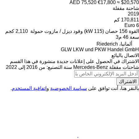
AED
ود
ديزل / مازوت
حمولة
2,110 كجم
GLW LK
انات جديدة منشورة في هذا القسم
Me
سنة التصنيع: من 2016 إلى 2022
سة الخصوصية
و
اتفاقية المستخدم
.