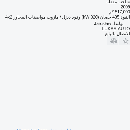
شاحنة مقفلة
2009
517,000 كم
القوة
435 حصان (320 kW)
وقود
ديزل / مازوت
مواصفات المحاور
4x2
بولندا، Jarosław
LUKAS-AUTO
الاتصال بالبائع