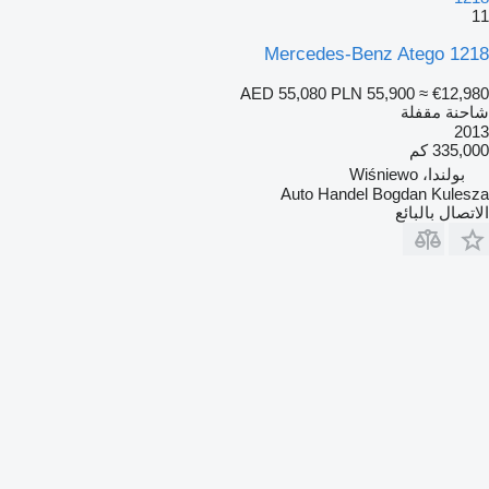
11
Mercedes-Benz Atego 1218
AED 55,080
PLN 55,900
≈ €12,980
شاحنة مقفلة
2013
335,000 كم
بولندا، Wiśniewo
Auto Handel Bogdan Kulesza
الاتصال بالبائع