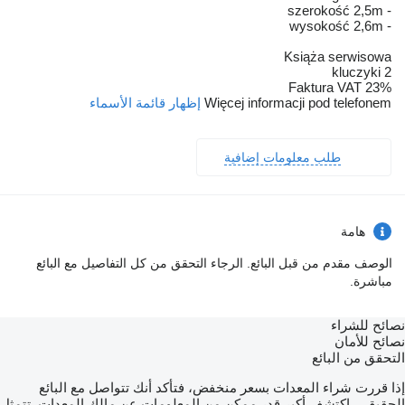
- szerokość 2,5m
- wysokość 2,6m
Książa serwisowa
2 kluczyki
Faktura VAT 23%
Więcej informacji pod telefonem
إظهار قائمة الأسماء
طلب معلومات إضافية
هامة
الوصف مقدم من قبل البائع. الرجاء التحقق من كل التفاصيل مع البائع
مباشرة.
نصائح للشراء
نصائح للأمان
التحقق من البائع
إذا قررت شراء المعدات بسعر منخفض، فتأكد أنك تتواصل مع البائع
الحقيقي. اكتشف أكبر قدر ممكن من المعلومات عن مالك المعدات. تتمثل