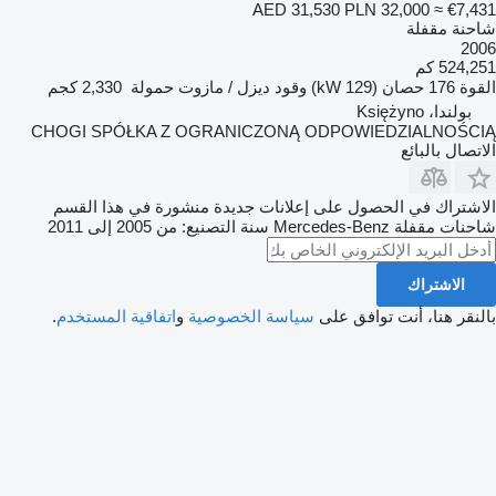
AED 31,530
PLN 32,000
≈ €7,431
شاحنة مقفلة
2006
524,251 كم
القوة
176 حصان (129 kW)
وقود
ديزل / مازوت
حمولة
2,330 كجم
بولندا، Księżyno
CHOGI SPÓŁKA Z OGRANICZONĄ ODPOWIEDZIALNOŚCIĄ
الاتصال بالبائع
الاشتراك في الحصول على إعلانات جديدة منشورة في هذا القسم
شاحنات مقفلة
Mercedes-Benz
سنة التصنيع: من 2005 إلى 2011
الاشتراك
بالنقر هنا، أنت توافق على
سياسة الخصوصية
و
اتفاقية المستخدم
.