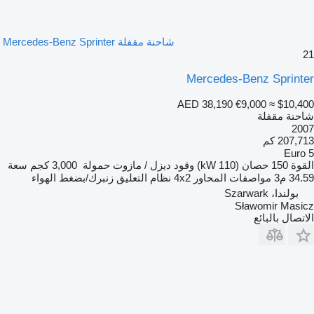
شاحنة مقفلة Mercedes-Benz Sprinter
21
Mercedes-Benz Sprinter
AED 38,190
€9,000
≈ $10,400
شاحنة مقفلة
2007
207,713 كم
Euro 5
القوة
150 حصان (110 kW)
وقود
ديزل / مازوت
حمولة
3,000 كجم
سعة
34.59 م3
مواصفات المحاور
4x2
نظام التعليق
زنبرك/بضغط الهواء
بولندا، Szarwark
Sławomir Masicz
الاتصال بالبائع