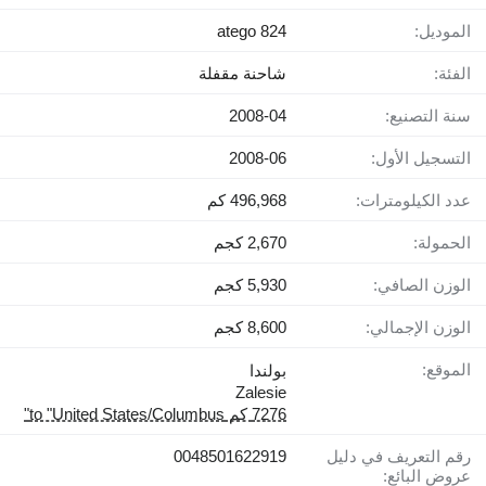
الموديل:
atego 824
الفئة:
شاحنة مقفلة
سنة التصنيع:
2008-04
التسجيل الأول:
2008-06
عدد الكيلومترات:
496,968 كم
الحمولة:
2,670 كجم
الوزن الصافي:
5,930 كجم
الوزن الإجمالي:
8,600 كجم
الموقع:
بولندا
Zalesie
7276 كم to "United States/Columbus"
رقم التعريف في دليل
0048501622919
عروض البائع: