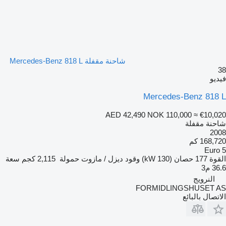
شاحنة مقفلة Mercedes-Benz 818 L
38
فيديو
Mercedes-Benz 818 L
AED 42,490
NOK 110,000
≈ €10,020
شاحنة مقفلة
2008
168,720 كم
Euro 5
القوة
177 حصان (130 kW)
وقود
ديزل / مازوت
حمولة
2,115 كجم
سعة
36.6 م3
النرويج
FORMIDLINGSHUSET AS
الاتصال بالبائع