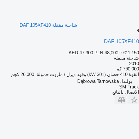
شاحنة مقفلة DAF 105XF410
9
DAF 105XF410
AED 47,300
PLN 48,000
≈ €11,150
شاحنة مقفلة
2010
790,000 كم
القوة
410 حصان (301 kW)
وقود
ديزل / مازوت
حمولة
26,000 كجم
بولندا، Dąbrowa Tarnowska
SM Truck
الاتصال بالبائع