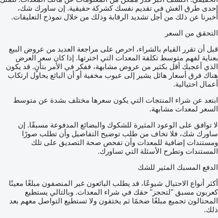
إحدى طرق الغش في تقديم نفسك كشركة حقيقية. إن ساورك شك،
أخبرنا عن ذلك من أجل تشديد الرقابة وذلك من خلال نموذج التعليقات.
التحقق من السعر
قبل أن تقرر القيام بالشراء، احرص على مراجعة العديد من عروض البيع
بعناية لفهم متوسط تكلفة المعدات التي اخترتها. إذا كان سعر العرض
الذي أعجبك أقل بكثير من عروض مشابهة، ففكر في الأمر بتأنٍ. قد يكون
هناك فرق أسعار هائل يشير إلى عيوب مخفية أو أن البائع يحاول ارتكاب
أعمال احتيالية.
ابتعد عن شراء المنتجات التي يكون سعرها مختلف بشدة عن متوسط
السعر لمعدات مشابهة.
لا توافق على الوعود المثيرة للشكوك والبضائع المدفوعة مسبقًا. إن
ساورك شك، فلا تخاف من طلب توضيح التفاصيل وأن تطلب صورًا
ومستندات إضافية للمعدات وأن تفحص صحة التصديق على تلك
المستندات وتطرح الأسئلة التي تساورك.
الدفع المسبك المثير للشك
أكثر أنواع الاحتيال شيوعًا، قد يطلب البائعون غير المنصفون مبلغًا معينًا
كعربون مسبق "لتحجز" حقك في شراء المعدات. وبالتالي يستطيع
المحتالون تجميع مبلغًا ضخمًا ثم يختفون ولا تستطيع التواصل معهم بعد
ذلك.