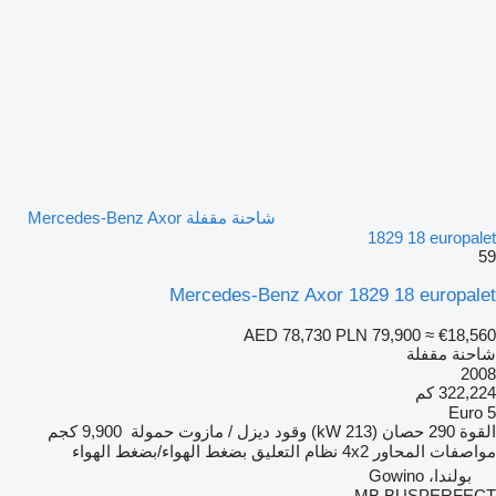
شاحنة مقفلة Mercedes-Benz Axor
1829 18 europalet
59
Mercedes-Benz Axor 1829 18 europalet
AED 78,730
PLN 79,900
≈ €18,560
شاحنة مقفلة
2008
322,224 كم
Euro 5
القوة
290 حصان (213 kW)
وقود
ديزل / مازوت
حمولة
9,900 كجم
مواصفات المحاور
4x2
نظام التعليق
بضغط الهواء/بضغط الهواء
بولندا، Gowino
MB BUSPERFECT