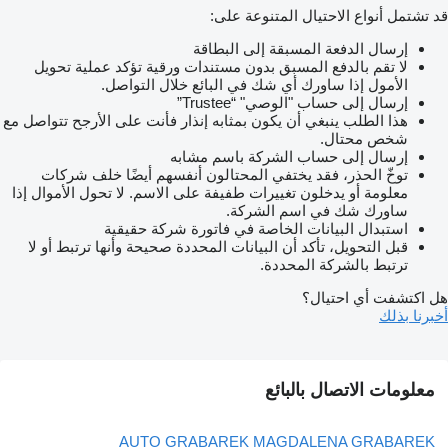
قد تشتمل أنواع الاحتيال المتنوعة على:
إرسال الدفعة المسبقة إلى البطاقة
لا تقم بالدفع المسبق بدون مستندات ورقية تؤكد عملية تحويل
الأمول إذا ساورك أي شك في البائع خلال التواصل.
إرسال إلى حساب "الوصي" “Trustee”
هذا الطلب ينبغي أن يكون بمثابه إنذار فأنت على الأرجح تتواصل مع
شخص محتال.
إرسال إلى حساب الشركة باسم مشابه
توخّ الحذر، فقد يختفي المحتالون أنفسهم أيضًا خلف شركات
معلومة أو يدخلون تغييرات طفيفة على الاسم. لا تحول الأموال إذا
ساورك شك في اسم الشركة.
استبدال البيانات الخاصة في فاتورة شركة حقيقية
قبل التحويل، تأكد أن البيانات المحددة صحيحة وأنها ترتبط أو لا
ترتبط بالشركة المحددة.
هل اكتشفت أي احتيال؟
أخبرنا بذلك
معلومات الاتصال بالبائع
AUTO GRABAREK MAGDALENA GRABAREK