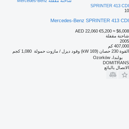
شاحنة مقفلة Mercedes-Benz
SPRINTER 413 CDI
10
Mercedes-Benz SPRINTER 413 CDI
AED 22,060
€5,200
≈ $6,008
شاحنة مقفلة
2005
407,000 كم
القوة
230 حصان (169 kW)
وقود
ديزل / مازوت
حمولة
1,080 كجم
بولندا، Ozorków
DOMITRANS
الاتصال بالبائع