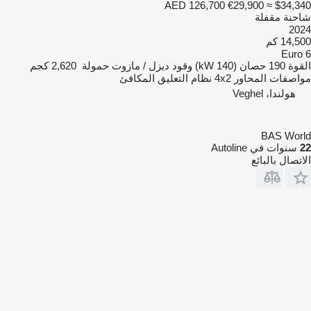
AED 126,700
€29,900
≈ $34,340
شاحنة مقفلة
2024
14,500 كم
Euro 6
القوة
190 حصان (140 kW)
وقود
ديزل / مازوت
حمولة
2,620 كجم
مواصفات المحاور
4x2
نظام التعليق
المكافئ
هولندا، Veghel
BAS World
22
سنوات في Autoline
الاتصال بالبائع