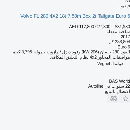
30
فيديو
Volvo FL 280 4X2 18t 7,58m Box 2t Tailgate Euro 6
AED 117,800
€27,800
≈ $31,930
شاحنة مقفلة
2017
388,804 كم
Euro 6
القوة
280 حصان (206 kW)
وقود
ديزل / مازوت
حمولة
8,795 كجم
مواصفات المحاور
4x2
نظام التعليق
المكافئ
هولندا، Veghel
BAS World
22
سنوات في Autoline
الاتصال بالبائع