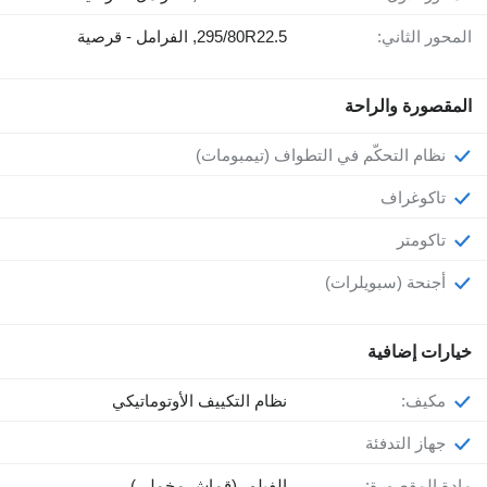
المحور الثاني:
295/80R22.5, الفرامل - قرصية
المقصورة والراحة
نظام التحكّم في التطواف (تيمبومات)
تاكوغراف
تاكومتر
أجنحة (سبويلرات)
خيارات إضافية
مكيف:
نظام التكييف الأوتوماتيكي
جهاز التدفئة
مادة المقصورة:
الفيلور (قماش مخملي)