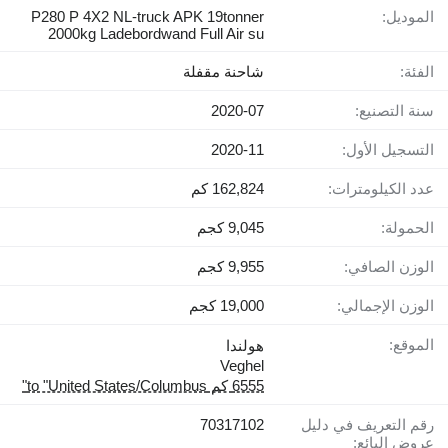
الموديل:
P280 P 4X2 NL-truck APK 19tonner
2000kg Ladebordwand Full Air su
الفئة:
شاحنة مقفلة
سنة التصنيع:
2020-07
التسجيل الأول:
2020-11
عدد الكيلومترات:
162,824 كم
الحمولة:
9,045 كجم
الوزن الصافي:
9,955 كجم
الوزن الإجمالي:
19,000 كجم
الموقع:
هولندا
Veghel
6555 كم to "United States/Columbus"
رقم التعريف في دليل
70317102
عروض البائع: