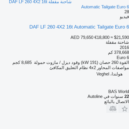
شاحنة مقفلة DAF LF 260 4X2 16t
Automatic Tailgate Euro 6
28
فيديو
DAF LF 260 4X2 16t Automatic Tailgate Euro 6
AED 79,650
€18,800
≈ $21,590
شاحنة مقفلة
2016
378,668 كم
Euro 6
القوة
260 حصان (191 kW)
وقود
ديزل / مازوت
حمولة
8,685 كجم
مواصفات المحاور
4x2
نظام التعليق
المكافئ
هولندا، Veghel
BAS World
22
سنوات في Autoline
الاتصال بالبائع