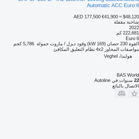
Automatic ACC Euro 6
AED 177,500
€41,900
≈ $48,120
شاحنة مقفلة
2022
222,681 كم
Euro 6
القوة
230 حصان (169 kW)
وقود
ديزل / مازوت
حمولة
5,786 كجم
مواصفات المحاور
4x2
نظام التعليق
المكافئ
هولندا، Veghel
BAS World
22
سنوات في Autoline
الاتصال بالبائع