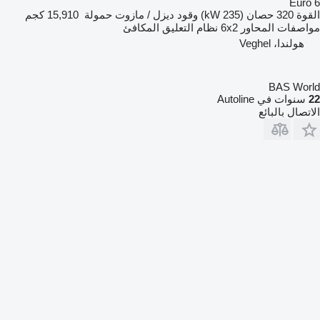
Euro 6
القوة
320 حصان (235 kW)
وقود
ديزل / مازوت
حمولة
15,910 كجم
مواصفات المحاور
6x2
نظام التعليق
المكافئ
هولندا، Veghel
BAS World
22
سنوات في Autoline
الاتصال بالبائع