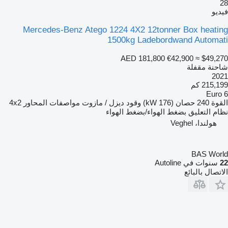
28
فيديو
Mercedes-Benz Atego 1224 4X2 12tonner Box heating
1500kg Ladebordwand Automati
AED 181,800
€42,900
≈ $49,270
شاحنة مقفلة
2021
215,199 كم
Euro 6
القوة
240 حصان (176 kW)
وقود
ديزل / مازوت
مواصفات المحاور
4x2
نظام التعليق
بضغط الهواء/بضغط الهواء
هولندا، Veghel
BAS World
22
سنوات في Autoline
الاتصال بالبائع